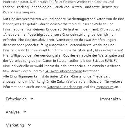
Interessen passt. Dafür nutzt Teufel auf diesen Webseiten Cookies und
HEIMKINO-KOMPLETTANLAGEN
SUPPORT
d
andere Tracking-Technologien – auch von Dritten - und setzt Dienste zur
Teufel Onlineshops
Personalisierung ein.
SOUNDBARS
u
KARRIERE
Mit Cookies verarbeiten wir und andere Marketingpartner Daten von dir und
DEUTSCHLAND
lernen, was dir gefällt - durch dein Verhalten auf unserer Website und
n
STEREO
Informationen von deinem Endgerät. Du hast es in der Hand: Klickst du auf
PRESSE & MARKETING
g
„Alles ablehnen“
bestätigst du unsere Grundeinstellung, bei der wir nur
ÖSTERREICH
erforderliche Cookies aktivieren. Damit erhältst du zwar Empfehlungen,
SMART HOME
GESCHÄFTSKUNDEN
diese werden jedoch zufällig ausgewählt. Personalisierte Werbung und
Inhalte, die wirklich relevant für dich sind, erhältst du mit
„Alles akzeptieren“
.
SCHWEIZ
BLUETOOTH-LAUTSPRECHER
Hier willigst du der Verwendung aller Cookies ein sowie der Weitergabe und
PARTNERPROGRAMM
der Verarbeitung deiner Daten in Staaten außerhalb der EU/des EWR. Für
KOPFHÖRER
eine individuelle Auswahl kannst du jede Kategorie auch einzeln aktivieren
NIEDERLANDE
BLOG
bzw. deaktivieren und mit
„Auswahl übernehmen“
bestätigen.
Alle Einwilligungen kannst du unter „Daten-Einstellungen“ jederzeit
BLUETOOTH-KOPFHÖRER
anpassen und mit Wirkung für die Zukunft widerrufen. Schau dir für weitere
NEWSLETTER
BELGIEN
Informationen auch unsere
Datenschutzerklärung
und das
Impressum
an.
STEREOANLAGEN
STORES
Erforderlich
Immer aktiv
FRANKREICH
LAUTSPRECHER
DEINE VORTEILE BEI TEUFEL
Analyse
POLEN
ULTIMA-SERIE
TEUFEL STORY
Marketing
IN-EAR-KOPFHÖRER