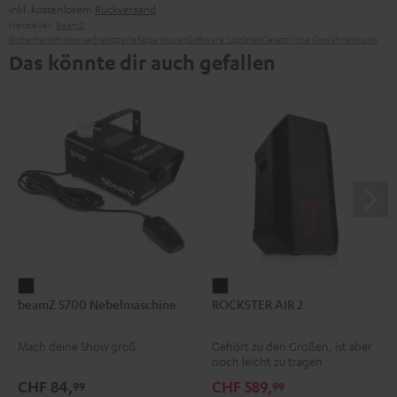
inkl. kostenlosem
Rückversand
Hersteller:
BeamZ
Sicherheitshinweise
Ersatzteile
Reparaturen
Software-Updates
Gesetzliche Gewährleistung
Das könnte dir auch gefallen
beamZ
ROCKSTER
beamZ S700 Nebelmaschine
ROCKSTER AIR 2
S700
AIR
Nebelmaschine
2
Mach deine Show groß
Gehört zu den Großen, ist aber
Schwarz
Schwarz
noch leicht zu tragen
CHF 84,
CHF 589,
99
99