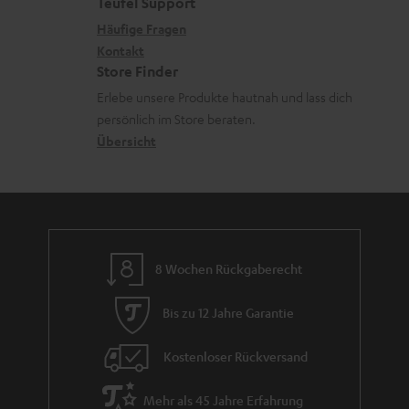
e
a
e
e
Teufel Support
m
x
k
n
n
Häufige Fragen
V
i
Kontakt
t
z
e
Store Finder
k
d
u
r
Erlebe unsere Produkte hautnah und lass dich
o
a
r
s
persönlich im Store beraten.
n
t
G
Übersicht
a
e
a
n
n
r
d
a
n
8 Wochen Rückgaberecht
t
i
Bis zu 12 Jahre Garantie
e
Kostenloser Rückversand
Mehr als 45 Jahre Erfahrung