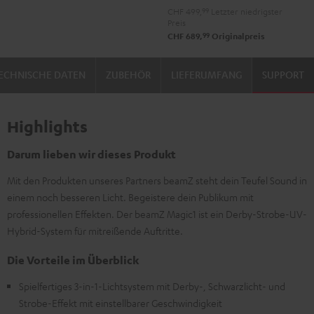
CHF 499,
99
Letzter niedrigster
Preis
99
CHF 689,
Originalpreis
ECHNISCHE DATEN
ZUBEHÖR
LIEFERUMFANG
SUPPORT
Highlights
Darum lieben wir dieses Produkt
Mit den Produkten unseres Partners beamZ steht dein Teufel Sound in
einem noch besseren Licht. Begeistere dein Publikum mit
professionellen Effekten. Der beamZ Magic1 ist ein Derby-Strobe-UV-
Hybrid-System für mitreißende Auftritte.
Die Vorteile im Überblick
Spielfertiges 3-in-1-Lichtsystem mit Derby-, Schwarzlicht- und
Strobe-Effekt mit einstellbarer Geschwindigkeit