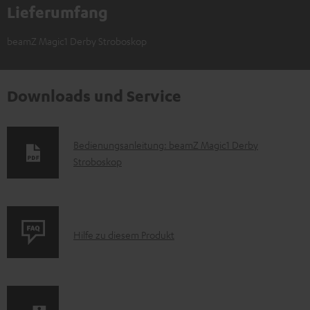
Lieferumfang
beamZ Magic1 Derby Stroboskop
Downloads und Service
D
Bedienungsanleitung: beamZ Magic1 Derby
Stroboskop
o
k
u
m
P
Hilfe zu diesem Produkt
e
r
n
o
t
d