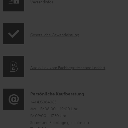
e
I
Versandinfos
u
z
n
k
u
f
t
m
o
F
H
I
Gesetzliche Gewährleistung
r
A
e
n
m
Q
r
f
a
s
u
o
t
A
Audio-Lexikon: Fachbegriffe schnell erklärt
n
r
i
u
t
m
o
d
e
a
n
i
K
Persönliche Kaufberatung
r
t
e
o
o
+41 435084083
l
i
n
Mo – Fr 08:00 – 19:00 Uhr
-
n
a
o
z
Sa 09:00 – 17:30 Uhr
L
t
d
n
u
Sonn- und Feiertage geschlossen