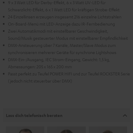
9 x 3 Watt LED für Derby-Effekt, 6 x 3 Watt UV-LED für
Schwarzlicht-Effekt, 6 x 1 Watt LED für kräftigen Strobe-Effekt
24 Einzellinsen erzeugen insgesamt 216 einzelne Lichtstrahlen
On-Board-Menü mit LED-Anzeige dazu IR-Fernbedienung
Zwei Automatikmodi mit einstellbarer Geschwindigkeit,
Sound/Musik gesteuerter Modus mit einstellbarer Empfindlichkeit
DMX-Ansteuerung über 7 Kanäle, Master/Slave Modus zum
synchronisieren mehrerer Geräte für synchrone Lightshows
DMX-Ein-/Ausgang, IEC Strom-Eingang, Gewicht: 1,5 kg,
Abmessungen: 205 x 165 x 200 mm
Passt perfekt zu Teufel POWER HIFI und zur Teufel ROCKSTER Serie
(jedoch nicht steuerbar über DMX)
Lass dich telefonisch beraten