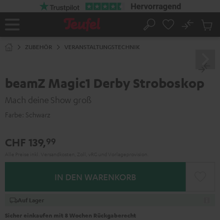
ZUM
NHALT
RINGEN
No
Abs
Startseite
Suche
Artike
im
ZUBEHÖR
VERANSTALTUNGSTECHNIK
Waren
beamZ Magic1 Derby Stroboskop
Mach deine Show groß
Farbe:
Schwarz
CHF 139,
99
Alle Preise inkl. Versandkosten, Zoll, vRG und Vorlageprovision.
IN DEN WARENKORB
Auf Lager
Sicher einkaufen mit 8 Wochen Rückgaberecht