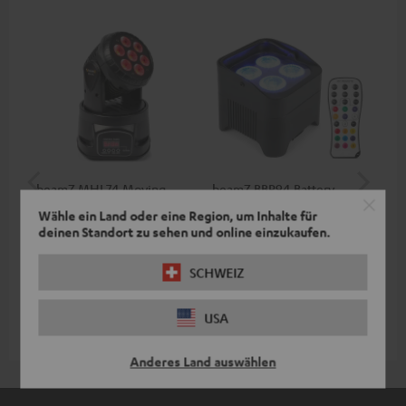
beamZ MHL74 Moving
beamZ BBP94 Battery
be
Head
Uplight
Bar
Wähle ein Land oder eine Region, um Inhalte für
deinen Standort zu sehen und online einzukaufen.
Kompakter LED-Moving-
Kabelloses Uplight mit 4 x 10
LED
Head-Wash für die
W Hexacolor LEDs mit
LED
professionelle Ausleuchtung
RGBWA-UV: grenzenlose
und
CHF 189,
CHF 219,
CH
SCHWEIZ
99
99
deiner Show
Farbvielfalt & Schwarzlicht
USA
Anderes Land auswählen