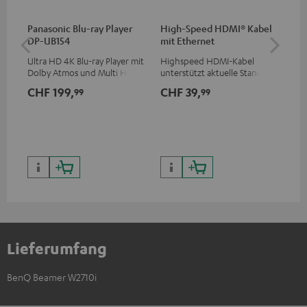
Panasonic Blu-ray Player
High-Speed HDMI® Kabel
ce
DP-UB154
mit Ethernet
De
40
Ultra HD 4K Blu-ray Player mit
Highspeed HDMI-Kabel
Uni
Dolby Atmos und Multi HDR-
unterstützt aktuelle Standards
Dec
Unterstützung inklusive
wie z.B. 4K 50/60p und 4K 3D
kom
CHF 199,
CHF 39,
CH
99
99
HDR10+ für eine überragende
Teu
Bildqualität mit lebensechten
Bea
Kontrasten und Farben
Lieferumfang
BenQ Beamer W2710i