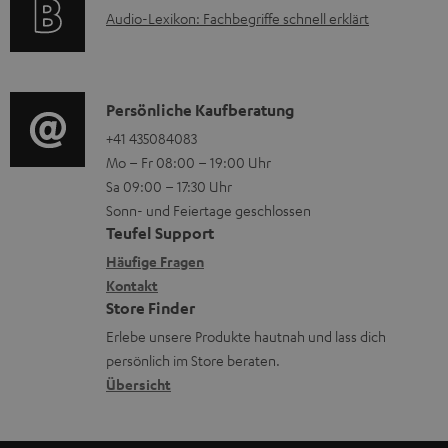
F
H
A
Audio-Lexikon: Fachbegriffe schnell erklärt
r
A
e
u
m
Q
r
d
a
s
u
i
K
Persönliche Kaufberatung
t
n
o
o
+41 435084083
i
t
Mo – Fr 08:00 – 19:00 Uhr
-
n
o
Sa 09:00 – 17:30 Uhr
e
L
t
n
Sonn- und Feiertage geschlossen
r
e
a
e
Teufel Support
l
x
k
n
Häufige Fragen
a
i
Kontakt
t
z
Store Finder
d
k
d
u
Erlebe unsere Produkte hautnah und lass dich
e
o
a
r
persönlich im Store beraten.
n
n
t
G
Übersicht
e
a
n
r