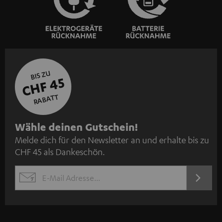
BIS ZU
CHF 45
RABATT
N
Wähle deinen Gutschein!
Melde dich für den Newsletter an und erhalte bis zu
e
CHF 45 als Dankeschön.
w
s
JETZT
EMAIL
l
ANME
WIDGET
e
t