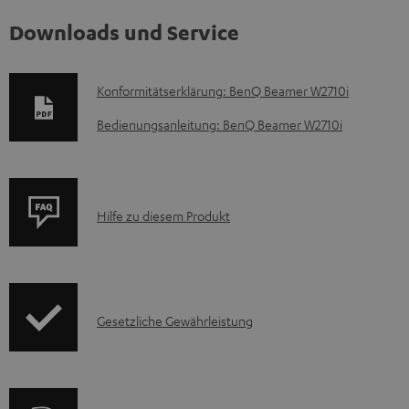
Downloads und Service
D
Konformitätserklärung: BenQ Beamer W2710i
o
Bedienungsanleitung: BenQ Beamer W2710i
k
u
m
P
Hilfe zu diesem Produkt
e
r
n
o
t
d
e
I
Gesetzliche Gewährleistung
u
z
n
k
u
f
t
m
o