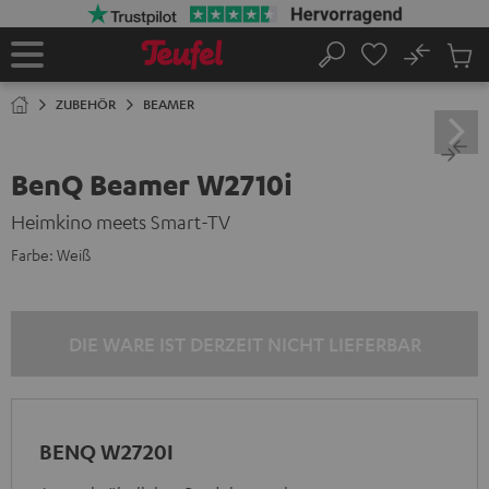
ZUM
NHALT
RINGEN
No
Abs
Startseite
Suche
Artike
im
ZUBEHÖR
BEAMER
Waren
BenQ Beamer W2710i
Heimkino meets Smart-TV
Farbe:
Weiß
DIE WARE IST DERZEIT NICHT LIEFERBAR
BENQ W2720I