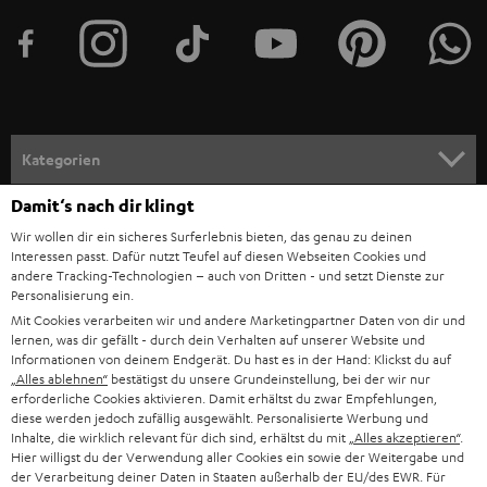
t
e
r
a
n
Kategorien
m
Damit‘s nach dir klingt
HEIMKINO
e
Unternehmen
Wir wollen dir ein sicheres Surferlebnis bieten, das genau zu deinen
l
Interessen passt. Dafür nutzt Teufel auf diesen Webseiten Cookies und
HEIMKINO-KOMPLETTANLAGEN
SUPPORT
d
andere Tracking-Technologien – auch von Dritten - und setzt Dienste zur
Teufel Onlineshops
Personalisierung ein.
SOUNDBARS
u
KARRIERE
Mit Cookies verarbeiten wir und andere Marketingpartner Daten von dir und
DEUTSCHLAND
lernen, was dir gefällt - durch dein Verhalten auf unserer Website und
n
STEREO
Informationen von deinem Endgerät. Du hast es in der Hand: Klickst du auf
PRESSE & MARKETING
g
„Alles ablehnen“
bestätigst du unsere Grundeinstellung, bei der wir nur
ÖSTERREICH
erforderliche Cookies aktivieren. Damit erhältst du zwar Empfehlungen,
SMART HOME
GESCHÄFTSKUNDEN
diese werden jedoch zufällig ausgewählt. Personalisierte Werbung und
Inhalte, die wirklich relevant für dich sind, erhältst du mit
„Alles akzeptieren“
.
SCHWEIZ
BLUETOOTH-LAUTSPRECHER
Hier willigst du der Verwendung aller Cookies ein sowie der Weitergabe und
PARTNERPROGRAMM
der Verarbeitung deiner Daten in Staaten außerhalb der EU/des EWR. Für