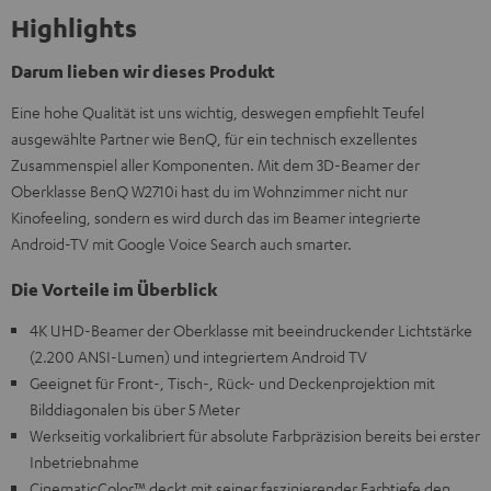
Highlights
Darum lieben wir dieses Produkt
Eine hohe Qualität ist uns wichtig, deswegen empfiehlt Teufel
ausgewählte Partner wie BenQ, für ein technisch exzellentes
Zusammenspiel aller Komponenten. Mit dem 3D-Beamer der
Oberklasse BenQ W2710i hast du im Wohnzimmer nicht nur
Kinofeeling, sondern es wird durch das im Beamer integrierte
Android-TV mit Google Voice Search auch smarter.
Die Vorteile im Überblick
4K UHD-Beamer der Oberklasse mit beeindruckender Lichtstärke
(2.200 ANSI-Lumen) und integriertem Android TV
Geeignet für Front-, Tisch-, Rück- und Deckenprojektion mit
Bilddiagonalen bis über 5 Meter
Werkseitig vorkalibriert für absolute Farbpräzision bereits bei erster
Inbetriebnahme
CinematicColor™ deckt mit seiner faszinierender Farbtiefe den