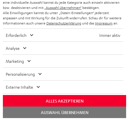
KOPFHÖRER
eine individuelle Auswahl kannst du jede Kategorie auch einzeln aktivieren
NIEDERLANDE
BLOG
bzw. deaktivieren und mit
„Auswahl übernehmen“
bestätigen.
Alle Einwilligungen kannst du unter „Daten-Einstellungen“ jederzeit
BLUETOOTH-KOPFHÖRER
anpassen und mit Wirkung für die Zukunft widerrufen. Schau dir für weitere
NEWSLETTER
BELGIEN
Informationen auch unsere
Datenschutzerklärung
und das
Impressum
an.
STEREOANLAGEN
STORES
Erforderlich
Immer aktiv
FRANKREICH
LAUTSPRECHER
DEINE VORTEILE BEI TEUFEL
Analyse
POLEN
ULTIMA-SERIE
TEUFEL STORY
Marketing
IN-EAR-KOPFHÖRER
SPANIEN
UNSER MANAGEMENT
Personalisierung
FANSHOP
Technische Änderungen, Tippfehler und Irrtum vorbehalten. Das auf unseren
NACHHALTIGKEIT
ITALIEN
Externe Inhalte
Fotos abgebildete Zubehör ist nicht im Lieferumfang enthalten. Etwaige
NEUHEITEN
Entsorgungsgebühren für Batterien sind im Preis inbegriffen.
UNSERE WERTE
USA
ALLES AKZEPTIEREN
©2026 Lautsprecher Teufel GmbH - All rights reserved.
BILDUNGSRABATT
Chat
AUSWAHL ÜBERNEHMEN
starten
WEITERE LÄNDER
Impressum
AGB
Datenschutz
Daten-Einstellungen
EU Data Act
BARRIEREFREIHEIT
Vertrag widerrufen