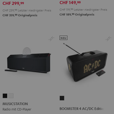
CHF 149,
99
CHF 299,
99
CHF 119,
99
Letzter niedrigster Preis
CHF 239,
99
Letzter niedrigster Preis
99
CHF 189,
Originalpreis
99
CHF 359,
Originalpreis
NEU
MUSICSTATION
MUSICSTATION
BOOMSTER
Schwarz
Weiß
MUSICSTATION
4
BOOMSTER 4 AC/DC Edition
Radio mit CD-Player
AC/DC