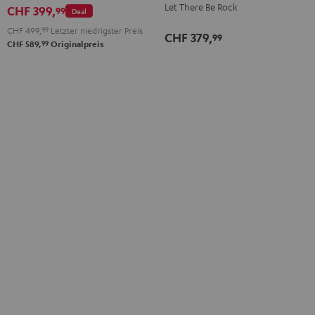
Let There Be Rock
Edition
CHF 399,
99
Deal
Night
CHF 499,
99
Letzter niedrigster Preis
CHF 379,
99
Black
99
CHF 589,
Originalpreis