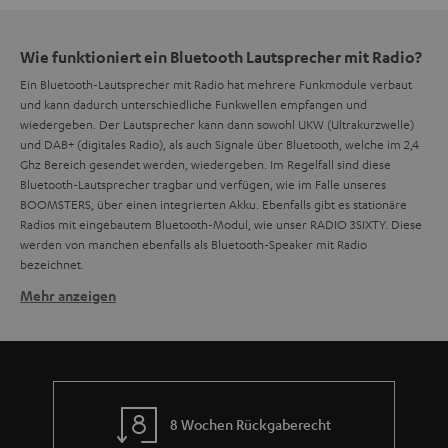
Wie funktioniert ein Bluetooth Lautsprecher mit Radio?
Ein Bluetooth-Lautsprecher mit Radio hat mehrere Funkmodule verbaut
und kann dadurch unterschiedliche Funkwellen empfangen und
wiedergeben. Der Lautsprecher kann dann sowohl UKW (Ultrakurzwelle)
und DAB+ (digitales Radio), als auch Signale über Bluetooth, welche im 2,4
Ghz Bereich gesendet werden, wiedergeben. Im Regelfall sind diese
Bluetooth-Lautsprecher tragbar und verfügen, wie im Falle unseres
BOOMSTERS, über einen integrierten Akku. Ebenfalls gibt es stationäre
Radios mit eingebautem Bluetooth-Modul, wie unser RADIO 3SIXTY. Diese
werden von manchen ebenfalls als Bluetooth-Speaker mit Radio
bezeichnet.
Mehr anzeigen
Gibt es Bluetooth Lautsprecher mit Radio, die
wasserfest sind?
Ja, es gibt auch Bluetooth-Lautsprecher mit Radio und einer
IP-
Zertifizierung
. Unser BOOMSTER verfügt über die IPX5-Zertifizierung und
ist geschützt gegen Strahlwasser aus allen Richtungen. Hierdurch kann ein
leichterer Regenschauer problemlos überstanden werden. Durch sein
8 Wochen Rückgaberecht
robustes Gehäuse und dem Tragegriff kann er natürlich auch bei