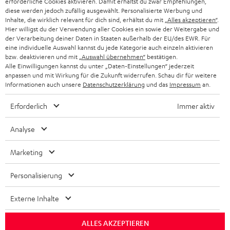
erforderliche Cookies aktivieren. Damit erhältst du zwar Empfehlungen,
diese werden jedoch zufällig ausgewählt. Personalisierte Werbung und
Inhalte, die wirklich relevant für dich sind, erhältst du mit
„Alles akzeptieren“
.
BIS ZU
Hier willigst du der Verwendung aller Cookies ein sowie der Weitergabe und
CHF 45
der Verarbeitung deiner Daten in Staaten außerhalb der EU/des EWR. Für
eine individuelle Auswahl kannst du jede Kategorie auch einzeln aktivieren
RABATT
bzw. deaktivieren und mit
„Auswahl übernehmen“
bestätigen.
Alle Einwilligungen kannst du unter „Daten-Einstellungen“ jederzeit
anpassen und mit Wirkung für die Zukunft widerrufen. Schau dir für weitere
N
Wähle deinen Gutschein!
Informationen auch unsere
Datenschutzerklärung
und das
Impressum
an.
Melde dich für den Newsletter an und erhalte bis zu
e
CHF 45 als Dankeschön.
Erforderlich
Immer aktiv
w
s
Analyse
JETZT
EMAIL
l
ANME
WIDGET
Marketing
e
t
Personalisierung
t
Externe Inhalte
e
r
ALLES AKZEPTIEREN