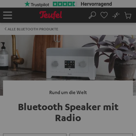
ZUM
NHALT
RINGEN
No
Abs
Startseite
Suche
Artike
im
ALLE BLUETOOTH PRODUKTE
Waren
Rund um die Welt
Bluetooth Speaker mit
Radio