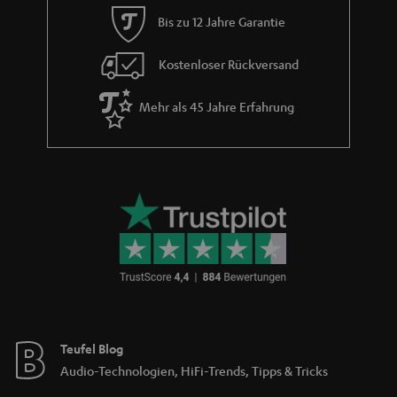
Starkregen schnell einen neuen trockeneren Platz finden.
Bis zu 12 Jahre Garantie
Können sich bei Bluetooth Lautsprechern mit Radio die
Frequenzen überschneiden?
Kostenloser Rückversand
Da beide Betriebsmodi nicht zur gleichen Zeit verwendet werden können
und unterschiedliche
Frequenzbereiche
bei UKW und
Bluetooth
genutzt
Mehr als 45 Jahre Erfahrung
werden, kann das Tonsignal störungsfrei wiedergegeben werden. Eine
Überschneidung oder Interferenz mit den verwendeten
Frequenzbereichen ist quasi ausgeschlossen.
Kann ich mit jedem Bluetooth-Lautsprecher Radio
hören?
Auch wenn dein Bluetooth-Lautsprecher kein integriertes
Radiomodul
hat,
musst du unterwegs nicht zwangsläufig auf deine Lieblingsradiosendung
verzichten. Alternativ kannst du eine Bluetooth-Verbindung mit deinem
Smartphone herstellen und über kostenlose Radio-Apps deine
Lieblingssender hören. Hierzu ist lediglich eine Internetverbindung mit
dem Smartphone nötig. Aber Vorsicht bei der Nutzung von mobilen
Daten: es kann durchaus sein, dass der Datenverbrauch schnell ansteigt.
Teufel Blog
Daher empfiehlt sich diese Lösung eher für das heimische WLAN-
Audio-Technologien, HiFi-Trends, Tipps & Tricks
Netzwerk.