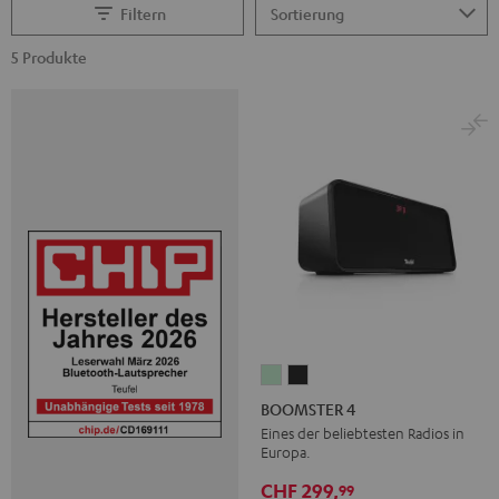
Filtern
5 Produkte
BOOMSTER
BOOMSTER
4
4
BOOMSTER 4
Mint
Night
Eines der beliebtesten Radios in
Europa.
Green
Black
CHF 299,
99