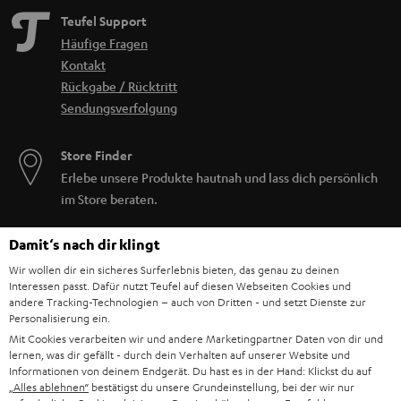
Teufel Support
Häufige Fragen
Kontakt
Rückgabe / Rücktritt
Sendungsverfolgung
Store Finder
Erlebe unsere Produkte hautnah und lass dich persönlich
im Store beraten.
Damit‘s nach dir klingt
Wir wollen dir ein sicheres Surferlebnis bieten, das genau zu deinen
Interessen passt. Dafür nutzt Teufel auf diesen Webseiten Cookies und
andere Tracking-Technologien – auch von Dritten - und setzt Dienste zur
Personalisierung ein.
Mit Cookies verarbeiten wir und andere Marketingpartner Daten von dir und
lernen, was dir gefällt - durch dein Verhalten auf unserer Website und
Informationen von deinem Endgerät. Du hast es in der Hand: Klickst du auf
„Alles ablehnen“
bestätigst du unsere Grundeinstellung, bei der wir nur