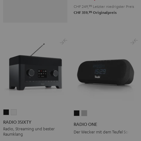
CHF 249,
99
Letzter niedrigster Preis
99
CHF 359,
Originalpreis
RADIO
RADIO
RADIO
RADIO
3SIXTY
3SIXTY
ONE
ONE
RADIO 3SIXTY
RADIO ONE
Schwarz
Weiß
Black
Light
Radio, Streaming und bester
Der Wecker mit dem Teufel Sound
Raumklang
Gray