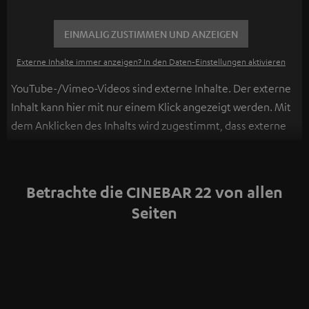
EINMALIG ZUSTIMMEN UND ANZEIGEN
Externe Inhalte immer anzeigen? In den Daten‑Einstellungen aktivieren
YouTube-/Vimeo-Videos sind externe Inhalte. Der externe
Inhalt kann hier mit nur einem Klick angezeigt werden. Mit
dem Anklicken des Inhalts wird zugestimmt, dass externe
Inhalte angezeigt werden. Dabei können
personenbezogene Daten an Drittplattformen
übermittelt werden.
Weitere Informationen sind in der
Betrachte die CINEBAR 22 von allen
Datenschutzerklärung unter I zu finden
.
Seiten