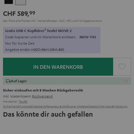
CHF 589,
99
Set-Preis alle Preise inkl. Versandkosten, Zoll, vRG und Vorlageprovision.
1
Gratis USB-C Kopfhörer
Teufel MOVE 2
Code kopieren und im Warenkorb einlösen.
MOV-T4S
Nur für kurze Zeit
Angebot endet in
0
2
D
:
0
6
H
:
2
4
M
:
3
9
S
IN DEN WARENKORB
Auf Lager
Sicher einkaufen mit 8 Wochen Rückgaberecht
inkl. kostenlosem
Rückversand
Hersteller:
Teufel
Sicherheitshinweise
Ersatzteile
Reparaturen
Software-Updates
Gesetzliche Gewährleistung
Das könnte dir auch gefallen