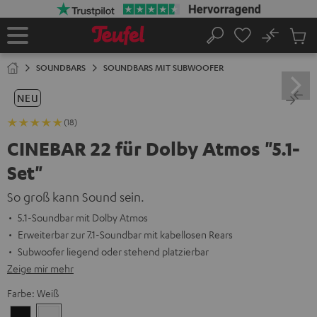
ZUM
NHALT
RINGEN
No
Abs
Startseite
Suche
Artike
im
SOUNDBARS
SOUNDBARS MIT SUBWOOFER
Waren
NEU
(18)
CINEBAR 22 für Dolby Atmos "5.1-
Set"
So groß kann Sound sein.
5.1-Soundbar mit Dolby Atmos
Erweiterbar zur 7.1-Soundbar mit kabellosen Rears
Subwoofer liegend oder stehend platzierbar
Zeige mir mehr
Farbe:
Weiß
Schwarz
Weiß