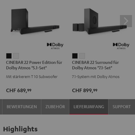
CINEBAR
CINEBAR
CINEBAR
CINEBAR
CINEBAR 22 Power Edition für
CINEBAR 22 Surround für
22
22
22
22
Dolby Atmos "5.1-Set"
Dolby Atmos "7.1-Set"
Power
Power
Surround
Surround
Mit stärkerem T 10 Subwoofer
7.1-System mit Dolby Atmos
Edition
Edition
für
für
für
für
Dolby
Dolby
CHF 689,
CHF 899,
99
99
Dolby
Dolby
Atmos
Atmos
Atmos
Atmos
"7.1-
"7.1-
BEWERTUNGEN
ZUBEHÖR
LIEFERUMFANG
SUPPORT
"5.1-
"5.1-
Set"
Set"
Set"
Set"
Schwarz
Weiß
Schwarz
Weiß
Highlights