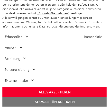
Hier willigst du der Verwendung aller Cookies ein sowie der Weitergabe und
der Verarbeitung deiner Daten in Staaten außerhalb der EU/des EWR. Für
Mehr...
eine individuelle Auswahl kannst du jede Kategorie auch einzeln aktivieren
bzw. deaktivieren und mit
„Auswahl übernehmen“
bestätigen.
Alle Einwilligungen kannst du unter „Daten-Einstellungen“ jederzeit
anpassen und mit Wirkung für die Zukunft widerrufen. Schau dir für weitere
Informationen auch unsere
Datenschutzerklärung
und das
Impressum
an.
„[…] Kompaktes Heimkino mit Wucht“
Erforderlich
Immer aktiv
www.basic-tutorials.de
Analyse
05.01.2026
Marketing
Mehr...
Personalisierung
Externe Inhalte
ALLES AKZEPTIEREN
„… alles andere als Schmalspur-Klang…“
Chat
AUSWAHL ÜBERNEHMEN
starten
www.computerbild.de