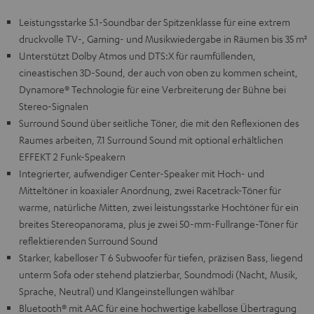
Leistungsstarke 5.1-Soundbar der Spitzenklasse für eine extrem
druckvolle TV-, Gaming- und Musikwiedergabe in Räumen bis 35 m²
Unterstützt Dolby Atmos und DTS:X für raumfüllenden,
cineastischen 3D-Sound, der auch von oben zu kommen scheint,
Dynamore® Technologie für eine Verbreiterung der Bühne bei
Stereo-Signalen
Surround Sound über seitliche Töner, die mit den Reflexionen des
Raumes arbeiten, 7.1 Surround Sound mit optional erhältlichen
EFFEKT 2 Funk-Speakern
Integrierter, aufwendiger Center-Speaker mit Hoch- und
Mitteltöner in koaxialer Anordnung, zwei Racetrack-Töner für
warme, natürliche Mitten, zwei leistungsstarke Hochtöner für ein
breites Stereopanorama, plus je zwei 50-mm-Fullrange-Töner für
reflektierenden Surround Sound
Starker, kabelloser T 6 Subwoofer für tiefen, präzisen Bass, liegend
unterm Sofa oder stehend platzierbar, Soundmodi (Nacht, Musik,
Sprache, Neutral) und Klangeinstellungen wählbar
Bluetooth® mit AAC für eine hochwertige kabellose Übertragung