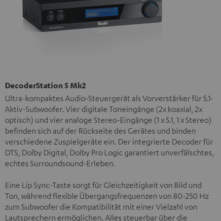
DecoderStation 5 Mk2
Ultra-kompaktes Audio-Steuergerät als Vorverstärker für 5.1-
Aktiv-Subwoofer. Vier digitale Toneingänge (2x koaxial, 2x
optisch) und vier analoge Stereo-Eingänge (1 x 5.1, 1 x Stereo)
befinden sich auf der Rückseite des Gerätes und binden
verschiedene Zuspielgeräte ein. Der integrierte Decoder für
DTS, Dolby Digital, Dolby Pro Logic garantiert unverfälschtes,
echtes Surroundsound-Erleben.
Eine Lip Sync-Taste sorgt für Gleichzeitigkeit von Bild und
Ton, während flexible Übergangsfrequenzen von 80-250 Hz
zum Subwoofer die Kompatibilität mit einer Vielzahl von
Lautsprechern ermöglichen. Alles steuerbar über die