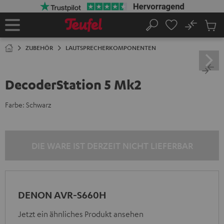
ZUM
NHALT
RINGEN
No
Abs
Startseite
Suche
Artike
im
ZUBEHÖR
LAUTSPRECHERKOMPONENTEN
Waren
DecoderStation 5 Mk2
Farbe:
Schwarz
DIE WARE IST DERZEIT NICHT LIEFERBAR
DENON AVR-S660H
Jetzt ein ähnliches Produkt ansehen