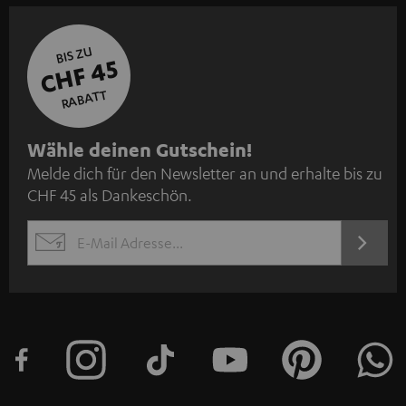
BIS ZU
CHF 45
RABATT
N
Wähle deinen Gutschein!
Melde dich für den Newsletter an und erhalte bis zu
e
CHF 45 als Dankeschön.
w
s
JETZT
EMAIL
l
ANME
WIDGET
e
t
t
e
r