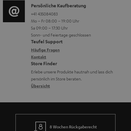
r
i
K
Persönliche Kaufberatung
t
u
o
o
+41 435084083
i
n
Mo – Fr 08:00 – 19:00 Uhr
-
n
o
t
Sa 09:00 – 17:30 Uhr
L
t
n
e
Sonn- und Feiertage geschlossen
e
a
e
Teufel Support
r
x
k
n
Häufige Fragen
l
i
Kontakt
t
z
a
Store Finder
k
d
u
d
Erlebe unsere Produkte hautnah und lass dich
o
a
r
e
persönlich im Store beraten.
n
t
G
Übersicht
n
e
a
n
r
a
n
8 Wochen Rückgaberecht
t