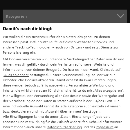
a
n
Kategorien
m
Damit‘s nach dir klingt
HEIMKINO
e
Unternehmen
Wir wollen dir ein sicheres Surferlebnis bieten, das genau zu deinen
l
Interessen passt. Dafür nutzt Teufel auf diesen Webseiten Cookies und
HEIMKINO-KOMPLETTANLAGEN
SUPPORT
d
andere Tracking-Technologien – auch von Dritten - und setzt Dienste zur
Teufel Onlineshops
Personalisierung ein.
SOUNDBARS
u
KARRIERE
Mit Cookies verarbeiten wir und andere Marketingpartner Daten von dir und
DEUTSCHLAND
lernen, was dir gefällt - durch dein Verhalten auf unserer Website und
n
STEREO
Informationen von deinem Endgerät. Du hast es in der Hand: Klickst du auf
PRESSE & MARKETING
g
„Alles ablehnen“
bestätigst du unsere Grundeinstellung, bei der wir nur
ÖSTERREICH
erforderliche Cookies aktivieren. Damit erhältst du zwar Empfehlungen,
SMART HOME
GESCHÄFTSKUNDEN
diese werden jedoch zufällig ausgewählt. Personalisierte Werbung und
Inhalte, die wirklich relevant für dich sind, erhältst du mit
„Alles akzeptieren“
.
SCHWEIZ
BLUETOOTH-LAUTSPRECHER
Hier willigst du der Verwendung aller Cookies ein sowie der Weitergabe und
PARTNERPROGRAMM
der Verarbeitung deiner Daten in Staaten außerhalb der EU/des EWR. Für
KOPFHÖRER
eine individuelle Auswahl kannst du jede Kategorie auch einzeln aktivieren
NIEDERLANDE
BLOG
bzw. deaktivieren und mit
„Auswahl übernehmen“
bestätigen.
Alle Einwilligungen kannst du unter „Daten-Einstellungen“ jederzeit
BLUETOOTH-KOPFHÖRER
anpassen und mit Wirkung für die Zukunft widerrufen. Schau dir für weitere
NEWSLETTER
BELGIEN
Informationen auch unsere
Datenschutzerklärung
und das
Impressum
an.