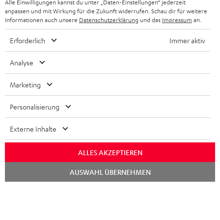
Alle Einwilligungen kannst du unter „Daten-Einstellungen“ jederzeit
BLUETOOTH-KOPFHÖRER
anpassen und mit Wirkung für die Zukunft widerrufen. Schau dir für weitere
NEWSLETTER
BELGIEN
Informationen auch unsere
Datenschutzerklärung
und das
Impressum
an.
STEREOANLAGEN
STORES
Erforderlich
Immer aktiv
FRANKREICH
LAUTSPRECHER
DEINE VORTEILE BEI TEUFEL
Analyse
POLEN
ULTIMA-SERIE
TEUFEL STORY
Marketing
IN-EAR-KOPFHÖRER
SPANIEN
UNSER MANAGEMENT
Personalisierung
FANSHOP
Technische Änderungen, Tippfehler und Irrtum vorbehalten. Das auf unseren
NACHHALTIGKEIT
ITALIEN
Externe Inhalte
Fotos abgebildete Zubehör ist nicht im Lieferumfang enthalten. Etwaige
NEUHEITEN
Entsorgungsgebühren für Batterien sind im Preis inbegriffen.
UNSERE WERTE
USA
ALLES AKZEPTIEREN
©2026 Lautsprecher Teufel GmbH - All rights reserved.
BILDUNGSRABATT
Chat
AUSWAHL ÜBERNEHMEN
starten
WEITERE LÄNDER
Impressum
AGB
Datenschutz
Daten-Einstellungen
EU Data Act
BARRIEREFREIHEIT
Vertrag widerrufen