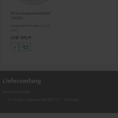
30 m Lautsprecherkabel
C4530S
Lautsprecherkabel 2 x 4,0
mm²
CHF 119,
99
Lieferumfang
Definion 3 Center
1 × Center-Lautsprecher DEF 3 C – Anthrazit