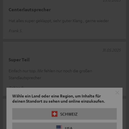
Centerlautsprecher
Hat alles super geklappt, sehr guter Klang , gerne wieder
Frank S.
31.05.2025
Super Teil
Einfach nur top. Mir fehlen nur noch die großen
Standlautsprecher
Tobias B.
Wähle ein Land oder eine Region, um Inhalte für
deinen Standort zu sehen und online einzukaufen.
07.05.2025
SCHWEIZ
Best in class
Mega sauberer Sound - spielt großartig auf in Kombi mit nem
USA