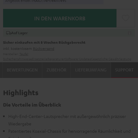
Angebot endet in
0
0
D
:
1
4
H
:
4
4
M
:
4
9
S
IN DEN WARENKORB
Auf Lager
Sicher einkaufen mit 8 Wochen Rückgaberecht
inkl. kostenlosem
Rückversand
Hersteller:
Teufel
Sicherheitshinweise
Ersatzteile
Reparaturen
Software-Updates
Gesetzliche Gewährleistung
BEWERTUNGEN
ZUBEHÖR
LIEFERUMFANG
SUPPORT
Highlights
Die Vorteile im Überblick
High-End-Center-Lautsprecher mit außergewöhnlich präziser
Wiedergabe
Patentiertes Koaxial-Chassis für hervorragende Räumlichkeit und