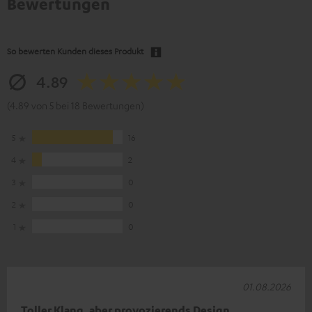
Bewertungen
So bewerten Kunden dieses Produkt
4.89
(4.89 von 5 bei 18 Bewertungen)
5
16
4
2
3
0
2
0
1
0
01.08.2026
Toller Klang, aber provozierends Design