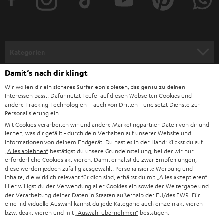
e
r
a
n
Kategorien
m
Damit‘s nach dir klingt
HEIMKINO
e
Unternehmen
Wir wollen dir ein sicheres Surferlebnis bieten, das genau zu deinen
l
Interessen passt. Dafür nutzt Teufel auf diesen Webseiten Cookies und
HEIMKINO-KOMPLETTANLAGEN
SUPPORT
d
andere Tracking-Technologien – auch von Dritten - und setzt Dienste zur
Teufel Onlineshops
Personalisierung ein.
SOUNDBARS
u
KARRIERE
Mit Cookies verarbeiten wir und andere Marketingpartner Daten von dir und
DEUTSCHLAND
lernen, was dir gefällt - durch dein Verhalten auf unserer Website und
n
STEREO
Informationen von deinem Endgerät. Du hast es in der Hand: Klickst du auf
PRESSE & MARKETING
g
„Alles ablehnen“
bestätigst du unsere Grundeinstellung, bei der wir nur
ÖSTERREICH
erforderliche Cookies aktivieren. Damit erhältst du zwar Empfehlungen,
SMART HOME
GESCHÄFTSKUNDEN
diese werden jedoch zufällig ausgewählt. Personalisierte Werbung und
Inhalte, die wirklich relevant für dich sind, erhältst du mit
„Alles akzeptieren“
.
SCHWEIZ
BLUETOOTH-LAUTSPRECHER
Hier willigst du der Verwendung aller Cookies ein sowie der Weitergabe und
PARTNERPROGRAMM
der Verarbeitung deiner Daten in Staaten außerhalb der EU/des EWR. Für
KOPFHÖRER
eine individuelle Auswahl kannst du jede Kategorie auch einzeln aktivieren
NIEDERLANDE
BLOG
bzw. deaktivieren und mit
„Auswahl übernehmen“
bestätigen.