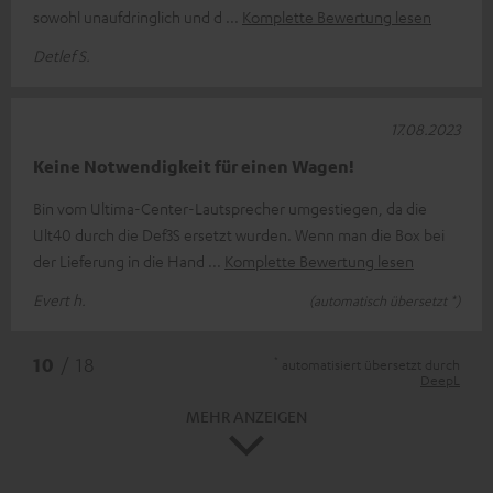
sowohl unaufdringlich und d
Komplette Bewertung lesen
Detlef S.
17.08.2023
Keine Notwendigkeit für einen Wagen!
Bin vom Ultima-Center-Lautsprecher umgestiegen, da die
Ult40 durch die Def3S ersetzt wurden. Wenn man die Box bei
der Lieferung in die Hand
Komplette Bewertung lesen
Evert h.
(automatisch übersetzt *)
*
10
/ 18
automatisiert übersetzt durch
DeepL
MEHR ANZEIGEN