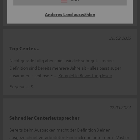
guten Amp 🥳🥳
Anderes Land auswählen
Stefan R.
26.02.2025
Top Center…
Nicht gerade billig aber spielt wirklich sehr gut… meine
Definition sind bereits mehrere Jahre alt - alles passt super
zusammen - zeitlose E
Komplette Bewertung lesen
Eugeniusz S.
22.03.2024
Sehr edler Centerlautsprecher
Bereits beim Auspacken macht der Definition 3 einen
ausgezeichnet verarbeiteten Eindruck und unter dem TV ist er