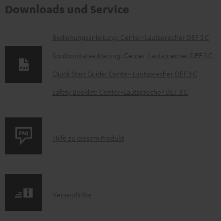
Downloads und Service
D
Bedienungsanleitung: Center-Lautsprecher DEF 3 C
o
Konformitätserklärung: Center-Lautsprecher DEF 3 C
k
Quick Start Guide: Center-Lautsprecher DEF 3 C
u
Safety Booklet: Center-Lautsprecher DEF 3 C
m
e
n
P
Hilfe zu diesem Produkt
t
r
e
o
z
d
u
I
Versandinfos
u
m
n
k
H