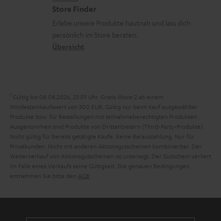
i
t
z
e
Store Finder
k
d
u
r
Erlebe unsere Produkte hautnah und lass dich
o
a
r
s
persönlich im Store beraten.
n
t
G
Übersicht
a
e
a
n
n
r
d
a
1
Gültig bis 08.08.2026, 23:59 Uhr. Gratis Move 2 ab einem
n
Mindesteinkaufswert von 300 EUR. Gültig nur beim Kauf ausgewählter
Produkte bzw. für Bestellungen mit teilnahmeberechtigten Produkten.
t
Ausgenommen sind Produkte von Drittanbietern (Third-Party-Produkte).
i
Nicht gültig für bereits getätigte Käufe. Keine Barauszahlung. Nur für
Privatkunden. Nicht mit anderen Aktionsgutscheinen kombinierbar. Der
e
Weiterverkauf von Aktionsgutscheinen ist untersagt. Der Gutschein verliert
im Falle eines Verkaufs seine Gültigkeit. Die genauen Bedingungen
entnehmen Sie bitte den
AGB
.