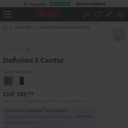
ZUM
NHALT
RINGEN
No
Abs
Startseite
Suche
Artike
im
ZUBEHÖR
LAUTSPRECHERKOMPONENTEN
Waren
(18)
Definion 3 Center
Farbe:
Anthrazit
Anthrazit
Weiß
/
CHF 589,
99
Schwarz
Alle Preise inkl. Versandkosten, Zoll, vRG und Vorlageprovision.
1
Gratis USB-C Kopfhörer
Teufel MOVE 2
Code kopieren und im Warenkorb einlösen.
MOV-T4S
Nur für kurze Zeit