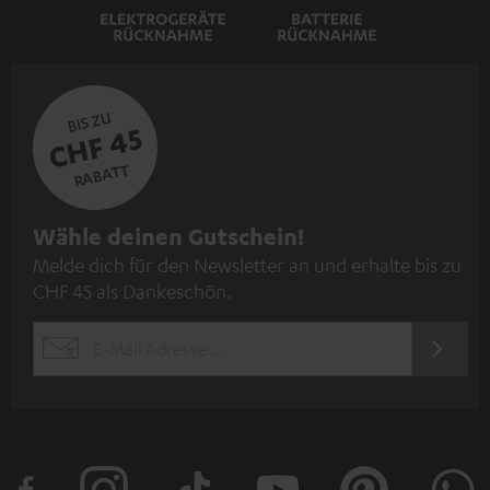
BIS ZU
CHF 45
RABATT
N
Wähle deinen Gutschein!
Melde dich für den Newsletter an und erhalte bis zu
e
CHF 45 als Dankeschön.
w
s
JETZT
EMAIL
l
ANME
WIDGET
e
t
t