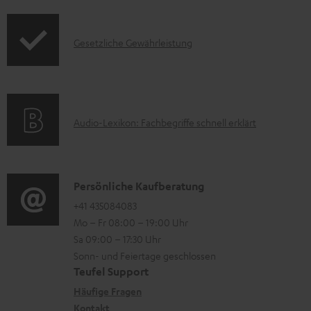
f
t
e
o
F
r
I
Gesetzliche Gewährleistung
r
A
u
n
m
Q
n
f
a
s
t
o
t
e
A
Audio-Lexikon: Fachbegriffe schnell erklärt
r
i
r
u
m
o
l
d
a
n
a
i
K
Persönliche Kaufberatung
t
e
d
o
o
+41 435084083
i
n
e
Mo – Fr 08:00 – 19:00 Uhr
-
n
o
z
n
Sa 09:00 – 17:30 Uhr
L
t
n
u
Sonn- und Feiertage geschlossen
e
a
e
Teufel Support
m
x
k
n
Häufige Fragen
V
Kontakt