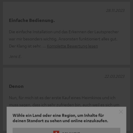
28.11.2023
Einfache Bedienung.
Die einfache Installation und das Erkennen der Lautsprecher
war mir besonders wichtig. Ansonsten funktioniert alles gut.
Der Klang ist sehr.
Komplette Bewertung lesen
Jens E.
22.03.2023
Denon
Nun, für mich ist es der erste Kauf eines Heimkinos und ich
muss sagen, dass ich sehr zufrieden bin, auch weil es sich um
ein Spitzenprodukt
Komplette Bewertung lesen
Wähle ein Land oder eine Region, um Inhalte für
deinen Standort zu sehen und online einzukaufen.
Inglis G.
(automatisch übersetzt *)