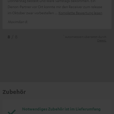
Donnerstag bestellt und Ware Samstags bekommen. Ein
Denon-Partner vor Ort konnte mir den Receiver zum release
im Oktober zwar vorbestellen
Komplette Bewertung lesen
Maximilian B.
*
8
/ 8
automatisiert übersetzt durch
DeepL
Zubehör
Notwendiges Zubehör ist im Lieferumfang