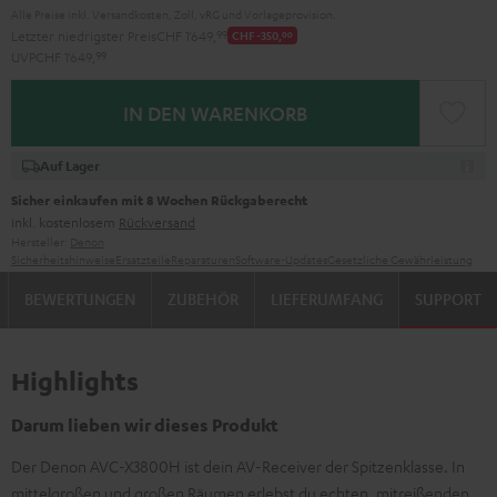
Alle Preise inkl. Versandkosten, Zoll, vRG und Vorlageprovision.
Letzter niedrigster Preis
CHF 1'649,
99
CHF -350,
00
UVP
CHF 1'649,
99
IN DEN WARENKORB
Auf Lager
Sicher einkaufen mit 8 Wochen Rückgaberecht
inkl. kostenlosem
Rückversand
Hersteller:
Denon
Sicherheitshinweise
Ersatzteile
Reparaturen
Software-Updates
Gesetzliche Gewährleistung
BEWERTUNGEN
ZUBEHÖR
LIEFERUMFANG
SUPPORT
Highlights
Darum lieben wir dieses Produkt
Der Denon AVC-X3800H ist dein AV-Receiver der Spitzenklasse. In
mittelgroßen und großen Räumen erlebst du echten, mitreißenden