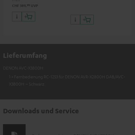
99
CHF 389,
UVP
Lieferumfang
DENON AVC-X3800H
1 × Fernbedienung RC-1253 für DENON AVR-X2800H DAB/AVC-
X3800H – Schwarz
Downloads und Service