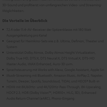
3D-Sound und profitierst von umfangreichen Video- und Streaming-
Möglichkeiten.
Die Vorteile im Überblick
7.2.4 oder 11.4-AV-Receiver der Spitzenklasse mit 180 Watt
Ausgangsleistung pro Kanal
Geeignet für Heimkino-Sets wie z.B. Ultima, Definion, Theater und
System
Unterstützt Dolby Atmos, Dolby Atmos Height Virtualization,
Dolby True HD, DTS:X, DTS Neural:X, DTS Virtual:X, DTS-HD
Master Audio, IMAX Enhanced, Auro-3D uvm.
Sprachsteuerung mit Works with Alexa, Google Assistant, Apple Siri
Musik-Streaming mit Bluetooth, Amazon Music, AirPlay 2, Napster,
TuneIn, Deezer, Spotify, Soundcloud, TIDAL und HEOS® Built-in
HDMI mit 8K/60Hz- und 4K/120Hz-Pass-Through, 8K-Upscaling,
HDCP 2.3, HDR (Dolby Vision™, HDR10+, HLG, 3D), Enhanced
Audio Return Channel (eARC), Phono-Eingang