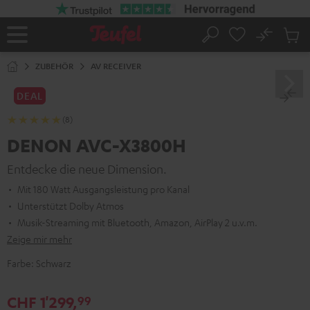
ZUM
NHALT
RINGEN
No
Abs
Startseite
Suche
Artike
im
ZUBEHÖR
AV RECEIVER
Waren
DEAL
(8)
DENON AVC-X3800H
Entdecke die neue Dimension.
Mit 180 Watt Ausgangsleistung pro Kanal
Unterstützt Dolby Atmos
Musik-Streaming mit Bluetooth, Amazon, AirPlay 2 u.v.m.
Zeige mir mehr
Farbe:
Schwarz
CHF 1'299,
99