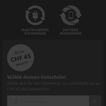
BIS ZU
CHF 45
RABATT
N
Wähle deinen Gutschein!
Melde dich für den Newsletter an und erhalte bis zu
e
CHF 45 als Dankeschön.
w
s
JETZT
EMAIL
l