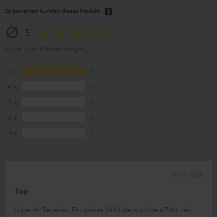
So bewerten Kunden dieses Produkt
5
(5 von 5 bei 8 Bewertungen)
5
8
4
0
3
0
2
0
1
0
29.01.2026
Top
Super Av Receiver. Ein wahres Multitalent auf dem Zahn der