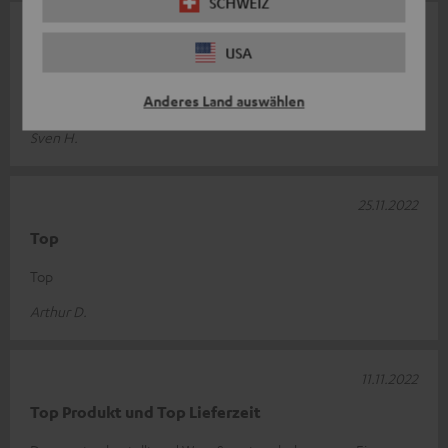
SCHWEIZ
14.02.2023
USA
Denon
Anderes Land auswählen
Perfekte Ergänzung zu meinem bisherigen System
Sven H.
25.11.2022
Top
Top
Arthur D.
11.11.2022
Top Produkt und Top Lieferzeit