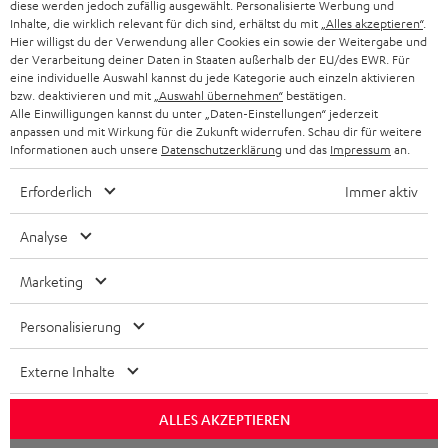
diese werden jedoch zufällig ausgewählt. Personalisierte Werbung und
Inhalte, die wirklich relevant für dich sind, erhältst du mit
„Alles akzeptieren“
.
SCHWEIZ
BLUETOOTH-LAUTSPRECHER
Hier willigst du der Verwendung aller Cookies ein sowie der Weitergabe und
PARTNERPROGRAMM
der Verarbeitung deiner Daten in Staaten außerhalb der EU/des EWR. Für
KOPFHÖRER
eine individuelle Auswahl kannst du jede Kategorie auch einzeln aktivieren
NIEDERLANDE
BLOG
bzw. deaktivieren und mit
„Auswahl übernehmen“
bestätigen.
Alle Einwilligungen kannst du unter „Daten-Einstellungen“ jederzeit
BLUETOOTH-KOPFHÖRER
anpassen und mit Wirkung für die Zukunft widerrufen. Schau dir für weitere
NEWSLETTER
BELGIEN
Informationen auch unsere
Datenschutzerklärung
und das
Impressum
an.
STEREOANLAGEN
STORES
Erforderlich
Immer aktiv
FRANKREICH
LAUTSPRECHER
DEINE VORTEILE BEI TEUFEL
Analyse
POLEN
ULTIMA-SERIE
TEUFEL STORY
Marketing
IN-EAR-KOPFHÖRER
SPANIEN
UNSER MANAGEMENT
Personalisierung
FANSHOP
Technische Änderungen, Tippfehler und Irrtum vorbehalten. Das auf unseren
NACHHALTIGKEIT
ITALIEN
Externe Inhalte
Fotos abgebildete Zubehör ist nicht im Lieferumfang enthalten. Etwaige
NEUHEITEN
Entsorgungsgebühren für Batterien sind im Preis inbegriffen.
UNSERE WERTE
USA
ALLES AKZEPTIEREN
©2026 Lautsprecher Teufel GmbH - All rights reserved.
BILDUNGSRABATT