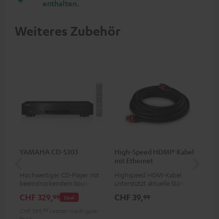
enthalten.
Weiteres Zubehör
YAMAHA CD-S303
High-Speed HDMI® Kabel
Hi
mit Ethernet
mit
Hochwertiger CD-Player mit
Highspeed HDMI-Kabel
Hig
beeindruckendem Sound und
unterstützt aktuelle Standards
unt
wertiger Verarbeitung
wie z.B. 4K 50/60p und 4K 3D
wie
CHF 329,
CHF 39,
CH
99
99
Deal
CHF 389,
99
Letzter niedrigster
Preis