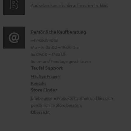
u
A
Audio-Lexikon: Fachbegriffe schnell erklärt
r
i
n
u
m
o
t
d
a
n
e
i
K
Persönliche Kaufberatung
t
e
r
o
o
+41 435084083
i
n
l
Mo – Fr 08:00 – 19:00 Uhr
-
n
o
z
a
Sa 09:00 – 17:30 Uhr
L
t
n
u
Sonn- und Feiertage geschlossen
d
e
a
e
Teufel Support
m
e
x
k
n
Häufige Fragen
V
n
i
Kontakt
t
z
e
Store Finder
k
d
u
r
Erlebe unsere Produkte hautnah und lass dich
o
a
r
s
persönlich im Store beraten.
n
t
G
Übersicht
a
e
a
n
n
r