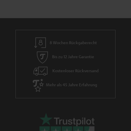
d
a
n
t
i
e
8 Wochen Rückgaberecht
Bis zu 12 Jahre Garantie
Kostenloser Rückversand
Mehr als 45 Jahre Erfahrung