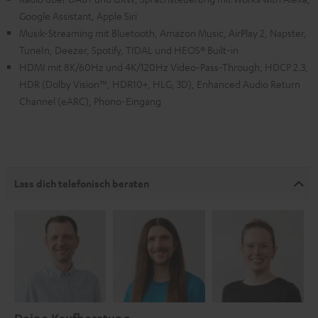
Google Assistant, Apple Siri
Musik-Streaming mit Bluetooth, Amazon Music, AirPlay 2, Napster,
TuneIn, Deezer, Spotify, TIDAL und HEOS® Built-in
HDMI mit 8K/60Hz und 4K/120Hz Video-Pass-Through, HDCP 2.3,
HDR (Dolby Vision™, HDR10+, HLG, 3D), Enhanced Audio Return
Channel (eARC), Phono-Eingang
Lass dich telefonisch beraten
Deine Kaufberatung