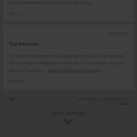
Sehr kompetente und freundliche Beratung !
Jens C.
10.07.2024
Top Receiver
Für diese Preisklasse ein Top Receiver. Im Großen und Ganzen
recht einfache Installation. Würde mir nur wünschen, dass das
Menü am Gerät in
Komplette Bewertung lesen
Roman L.
*
10
/ 12
automatisiert übersetzt durch
DeepL
MEHR ANZEIGEN