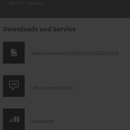
X3800H – Schwarz
Downloads und Service
D
Bedienungsanleitung: DENON AVR-X2800H DAB
o
k
u
P
m
Hilfe zu diesem Produkt
r
e
o
n
d
t
I
Versandinfos
u
e
n