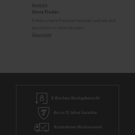
V
n
i
Kontakt
t
z
e
Store Finder
k
d
u
r
Erlebe unsere Produkte hautnah und lass dich
o
a
r
s
persönlich im Store beraten.
n
t
G
Übersicht
a
e
a
n
n
r
d
a
n
t
i
e
8 Wochen Rückgaberecht
Bis zu 12 Jahre Garantie
Kostenloser Rückversand