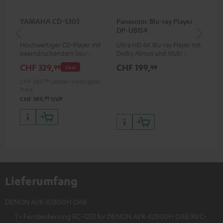
YAMAHA CD-S303
Panasonic Blu-ray Player
Hi
DP-UB154
mit
Hochwertiger CD-Player mit
Ultra HD 4K Blu-ray Player mit
Hi
beeindruckendem Sound und
Dolby Atmos und Multi HDR-
unt
wertiger Verarbeitung
Unterstützung inklusive
wie
CHF 329,
CHF 199,
CH
99
99
Deal
HDR10+ für eine überragende
Bildqualität mit lebensechten
CHF 389,
99
Letzter niedrigster
Kontrasten und Farben
Preis
99
CHF 389,
UVP
Lieferumfang
DENON AVR-X2800H DAB
1 × Fernbedienung RC-1253 für DENON AVR-X2800H DAB/AVC-