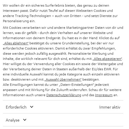
Unternehmen
Wir wollen dir ein sicheres Surferlebnis bieten, das genau zu deinen
l
HEIMKINO-KOMPLETTANLAGEN
Interessen passt. Dafür nutzt Teufel auf diesen Webseiten Cookies und
SUPPORT
d
andere Tracking-Technologien – auch von Dritten - und setzt Dienste zur
Teufel Onlineshops
Personalisierung ein.
SOUNDBARS
u
KARRIERE
Mit Cookies verarbeiten wir und andere Marketingpartner Daten von dir und
DEUTSCHLAND
n
lernen, was dir gefällt - durch dein Verhalten auf unserer Website und
STEREO
Informationen von deinem Endgerät. Du hast es in der Hand: Klickst du auf
PRESSE & MARKETING
g
„Alles ablehnen“
bestätigst du unsere Grundeinstellung, bei der wir nur
ÖSTERREICH
erforderliche Cookies aktivieren. Damit erhältst du zwar Empfehlungen,
SMART HOME
GESCHÄFTSKUNDEN
diese werden jedoch zufällig ausgewählt. Personalisierte Werbung und
Inhalte, die wirklich relevant für dich sind, erhältst du mit
„Alles akzeptieren“
.
SCHWEIZ
BLUETOOTH-LAUTSPRECHER
Hier willigst du der Verwendung aller Cookies ein sowie der Weitergabe und
PARTNERPROGRAMM
der Verarbeitung deiner Daten in Staaten außerhalb der EU/des EWR. Für
KOPFHÖRER
eine individuelle Auswahl kannst du jede Kategorie auch einzeln aktivieren
NIEDERLANDE
BLOG
bzw. deaktivieren und mit
„Auswahl übernehmen“
bestätigen.
Alle Einwilligungen kannst du unter „Daten-Einstellungen“ jederzeit
BLUETOOTH-KOPFHÖRER
NEWSLETTER
anpassen und mit Wirkung für die Zukunft widerrufen. Schau dir für weitere
BELGIEN
Informationen auch unsere
Datenschutzerklärung
und das
Impressum
an.
STEREOANLAGEN
STORES
Erforderlich
Immer aktiv
FRANKREICH
LAUTSPRECHER
DEINE VORTEILE BEI TEUFEL
Analyse
POLEN
ULTIMA-SERIE
TEUFEL STORY