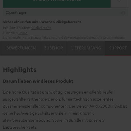
Auf Lager
Sicher einkaufen mit 8 Wochen Rückgaberecht
inkl. kostenlosem
Rückversand
Hersteller:
Denon
Sicherheitshinweise
Ersatzteile
Reparaturen
Software-Updates
Gesetzliche Gewährleistung
BEWERTUNGEN
ZUBEHÖR
LIEFERUMFANG
SUPPORT
Highlights
Darum lieben wir dieses Produkt
Eine hohe Qualität ist uns wichtig, deswegen empfiehlt Teufel
ausgewählte Partner wie Denon, für ein technisch exzellentes
Zusammenspiel aller Komponenten. Der Denon AVR-X2800H DAB ist
deine hochwertige Schaltzentrale im Heimkino mit
atemberaubendem Sound. Spare im Bundle mit unseren
Lautsprecher-Sets.