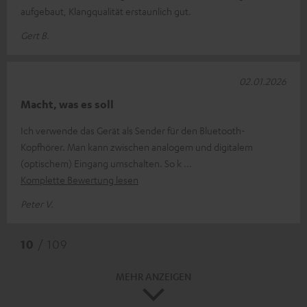
aufgebaut, Klangqualität erstaunlich gut.
Gert B.
02.01.2026
Macht, was es soll
Ich verwende das Gerät als Sender für den Bluetooth-
Kopfhörer. Man kann zwischen analogem und digitalem
(optischem) Eingang umschalten. So k
Komplette Bewertung lesen
Peter V.
10
/ 109
MEHR ANZEIGEN