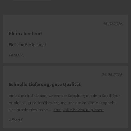
16.07.2026
Klein aber fein!
Einfache Bedienung!
Peter M.
24.06.2026
Schnelle Lieferung, gute Qualität
einfaches Installation, waenn die Kopplung mit dem Kopfhörer
erfolgt ist, gute Tonübertragung und die kopfhörer koppeln
sich problemlos imme
Komplette Bewertung lesen
Alfred P.