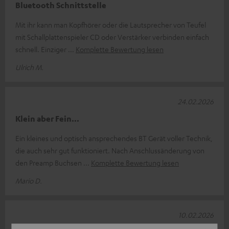
Bluetooth Schnittstelle
Mit ihr kann man Kopfhörer oder die Lautsprecher von Teufel
mit Schallplattenspieler CD oder Verstärker verbinden einfach
schnell. Einziger
Komplette Bewertung lesen
Ulrich M.
24.02.2026
Klein aber Fein...
Ein kleines und optisch ansprechendes BT Gerät voller Technik,
die auch sehr gut funktioniert. Nach Anschlussänderung von
den Preamp Buchsen
Komplette Bewertung lesen
Mario D.
10.02.2026