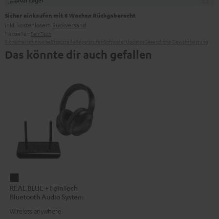
Auf Lager
Sicher einkaufen mit 8 Wochen Rückgaberecht
inkl. kostenlosem
Rückversand
Hersteller:
FeinTech
Sicherheitshinweise
Ersatzteile
Reparaturen
Software-Updates
Gesetzliche Gewährleistung
Das könnte dir auch gefallen
REAL
REAL BLUE + FeinTech
BLUE
Bluetooth Audio System
+
Wireless anywhere
FeinTech