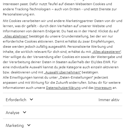
l
HEIMKINO-KOMPLETTANLAGEN
Interessen passt. Dafür nutzt Teufel auf diesen Webseiten Cookies und
SUPPORT
d
andere Tracking-Technologien – auch von Dritten - und setzt Dienste zur
Teufel Onlineshops
Personalisierung ein.
SOUNDBARS
u
KARRIERE
Mit Cookies verarbeiten wir und andere Marketingpartner Daten von dir und
DEUTSCHLAND
n
lernen, was dir gefällt - durch dein Verhalten auf unserer Website und
STEREO
Informationen von deinem Endgerät. Du hast es in der Hand: Klickst du auf
PRESSE & MARKETING
g
„Alles ablehnen“
bestätigst du unsere Grundeinstellung, bei der wir nur
ÖSTERREICH
erforderliche Cookies aktivieren. Damit erhältst du zwar Empfehlungen,
SMART HOME
GESCHÄFTSKUNDEN
diese werden jedoch zufällig ausgewählt. Personalisierte Werbung und
Inhalte, die wirklich relevant für dich sind, erhältst du mit
„Alles akzeptieren“
.
SCHWEIZ
BLUETOOTH-LAUTSPRECHER
Hier willigst du der Verwendung aller Cookies ein sowie der Weitergabe und
PARTNERPROGRAMM
der Verarbeitung deiner Daten in Staaten außerhalb der EU/des EWR. Für
KOPFHÖRER
eine individuelle Auswahl kannst du jede Kategorie auch einzeln aktivieren
NIEDERLANDE
BLOG
bzw. deaktivieren und mit
„Auswahl übernehmen“
bestätigen.
Alle Einwilligungen kannst du unter „Daten-Einstellungen“ jederzeit
BLUETOOTH-KOPFHÖRER
NEWSLETTER
anpassen und mit Wirkung für die Zukunft widerrufen. Schau dir für weitere
BELGIEN
Informationen auch unsere
Datenschutzerklärung
und das
Impressum
an.
STEREOANLAGEN
STORES
Erforderlich
Immer aktiv
FRANKREICH
LAUTSPRECHER
DEINE VORTEILE BEI TEUFEL
Analyse
POLEN
ULTIMA-SERIE
TEUFEL STORY
Marketing