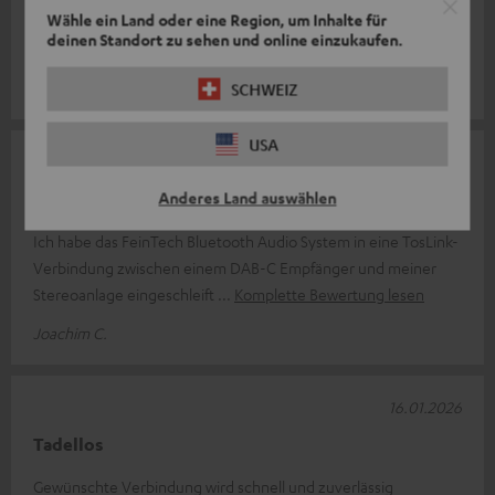
Bluetooth
Wähle ein Land oder eine Region, um Inhalte für
deinen Standort zu sehen und online einzukaufen.
Super Qualität, gerne wieder Dankeschön
Guillermo G.
SCHWEIZ
USA
04.02.2026
Anderes Land auswählen
Eine gute Wahl
Ich habe das FeinTech Bluetooth Audio System in eine TosLink-
Verbindung zwischen einem DAB-C Empfänger und meiner
Stereoanlage eingeschleift
Komplette Bewertung lesen
Joachim C.
16.01.2026
Tadellos
Gewünschte Verbindung wird schnell und zuverlässig