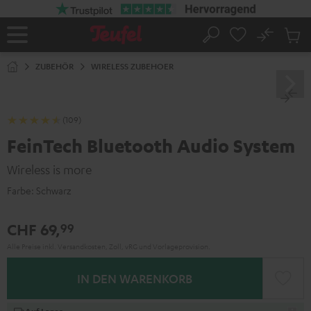
ZUM
NHALT
RINGEN
No
Abs
Startseite
Suche
Artike
im
ZUBEHÖR
WIRELESS ZUBEHOER
Waren
(109)
FeinTech Bluetooth Audio System
Wireless is more
Farbe:
Schwarz
CHF 69,
99
Alle Preise inkl. Versandkosten, Zoll, vRG und Vorlageprovision.
IN DEN WARENKORB