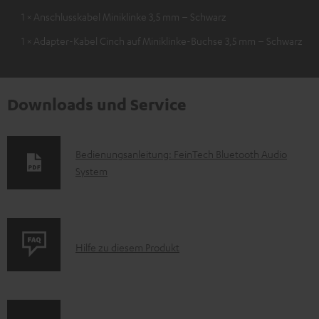
1 × Anschlusskabel Miniklinke 3,5 mm – Schwarz
1 × Adapter-Kabel Cinch auf Miniklinke-Buchse 3,5 mm – Schwarz
Downloads und Service
D
Bedienungsanleitung: FeinTech Bluetooth Audio
System
o
k
u
m
P
Hilfe zu diesem Produkt
e
r
n
o
t
d