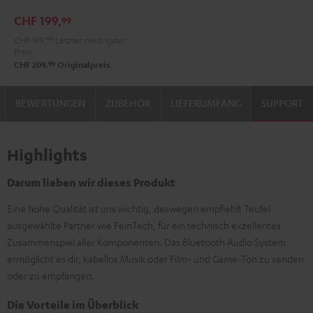
Bluetooth
CHF 199,
99
Audio
CHF 189,
99
Letzter niedrigster
System
Preis
Night
99
CHF 209,
Originalpreis
Black
BEWERTUNGEN
ZUBEHÖR
LIEFERUMFANG
SUPPORT
Highlights
Darum lieben wir dieses Produkt
Eine hohe Qualität ist uns wichtig, deswegen empfiehlt Teufel
ausgewählte Partner wie FeinTech, für ein technisch exzellentes
Zusammenspiel aller Komponenten. Das Bluetooth Audio System
ermöglicht es dir, kabellos Musik oder Film- und Game-Ton zu senden
oder zu empfangen.
Die Vorteile im Überblick