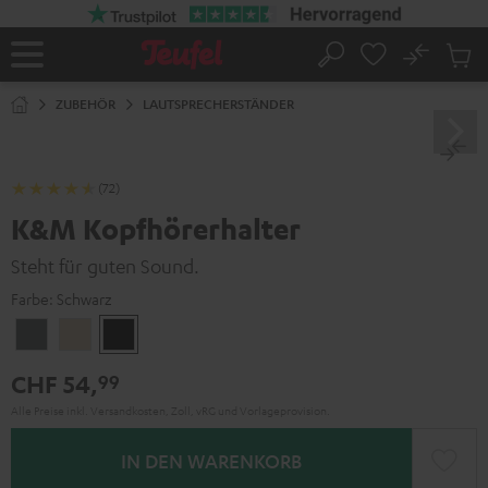
ZUM
NHALT
RINGEN
No
Abs
Startseite
Suche
Artike
im
ZUBEHÖR
LAUTSPRECHERSTÄNDER
Waren
(72)
K&M Kopfhörerhalter
Steht für guten Sound.
Farbe:
Schwarz
Basaltgrau
Sandbeige
Schwarz
CHF 54,
99
Alle Preise inkl. Versandkosten, Zoll, vRG und Vorlageprovision.
IN DEN WARENKORB