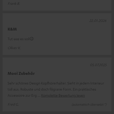
Frank B.
22.01.2026
K&M
Tut was es soll😉
Oliver K.
05.07.2025
Mooi Zubehör
Sehr schönes Design Kopfhörerhalter. Sieht in jedem Interieur
toll aus. Robuste und doch filigrane Form. Ein praktisches
Accessoire zur Erg
Komplette Bewertung lesen
Fred G.
(automatisch übersetzt *)