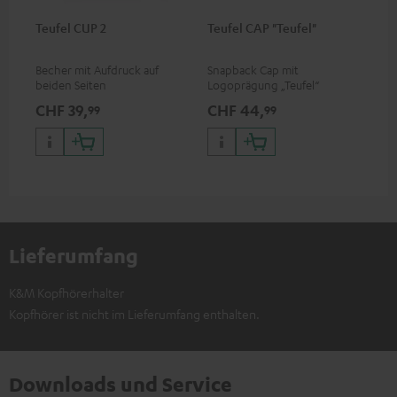
Teufel CUP 2
Teufel CAP "Teufel"
Becher mit Aufdruck auf
Snapback Cap mit
beiden Seiten
Logoprägung „Teufel“
CHF 39,
CHF 44,
99
99
Lieferumfang
K&M Kopfhörerhalter
Kopfhörer ist nicht im Lieferumfang enthalten.
Downloads und Service