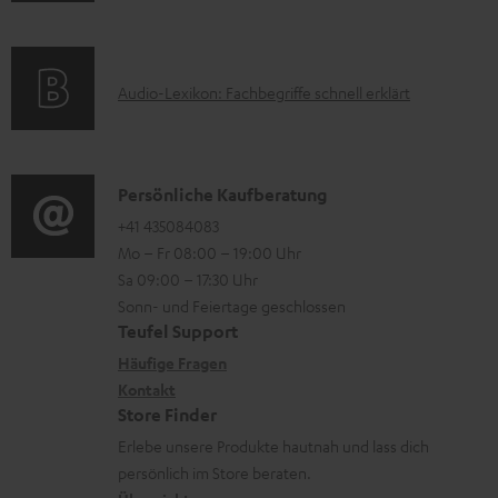
m
Q
e
f
a
s
r
o
t
u
A
Audio-Lexikon: Fachbegriffe schnell erklärt
r
i
n
u
m
o
t
d
a
n
e
i
K
Persönliche Kaufberatung
t
e
r
o
o
+41 435084083
i
n
l
Mo – Fr 08:00 – 19:00 Uhr
-
n
o
z
a
Sa 09:00 – 17:30 Uhr
L
t
n
u
Sonn- und Feiertage geschlossen
d
e
a
e
Teufel Support
m
e
x
k
n
Häufige Fragen
V
n
i
Kontakt
t
z
e
Store Finder
k
d
u
r
Erlebe unsere Produkte hautnah und lass dich
o
a
r
s
persönlich im Store beraten.
n
t