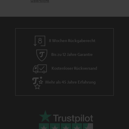
G
Übersicht
a
e
a
n
n
r
d
a
n
8 Wochen Rückgaberecht
t
i
Bis zu 12 Jahre Garantie
e
Kostenloser Rückversand
Mehr als 45 Jahre Erfahrung