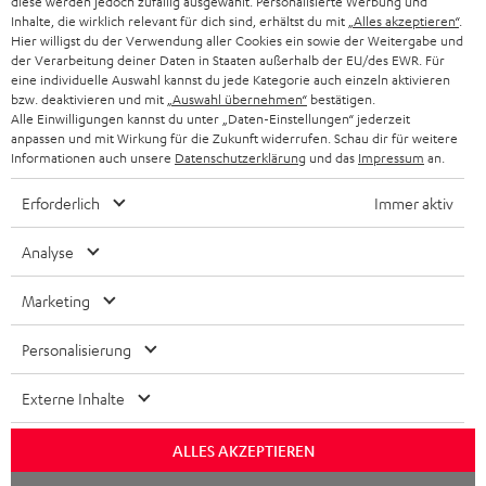
diese werden jedoch zufällig ausgewählt. Personalisierte Werbung und
Inhalte, die wirklich relevant für dich sind, erhältst du mit
„Alles akzeptieren“
.
SCHWEIZ
BLUETOOTH-LAUTSPRECHER
Hier willigst du der Verwendung aller Cookies ein sowie der Weitergabe und
PARTNERPROGRAMM
der Verarbeitung deiner Daten in Staaten außerhalb der EU/des EWR. Für
KOPFHÖRER
eine individuelle Auswahl kannst du jede Kategorie auch einzeln aktivieren
NIEDERLANDE
BLOG
bzw. deaktivieren und mit
„Auswahl übernehmen“
bestätigen.
Alle Einwilligungen kannst du unter „Daten-Einstellungen“ jederzeit
BLUETOOTH-KOPFHÖRER
NEWSLETTER
anpassen und mit Wirkung für die Zukunft widerrufen. Schau dir für weitere
BELGIEN
Informationen auch unsere
Datenschutzerklärung
und das
Impressum
an.
STEREOANLAGEN
STORES
Erforderlich
Immer aktiv
FRANKREICH
LAUTSPRECHER
DEINE VORTEILE BEI TEUFEL
Analyse
POLEN
ULTIMA-SERIE
TEUFEL STORY
Marketing
IN-EAR-KOPFHÖRER
SPANIEN
UNSER MANAGEMENT
Personalisierung
FANSHOP
Technische Änderungen, Tippfehler und Irrtum vorbehalten. Das auf unseren
NACHHALTIGKEIT
ITALIEN
Externe Inhalte
Fotos abgebildete Zubehör ist nicht im Lieferumfang enthalten. Etwaige
NEUHEITEN
Entsorgungsgebühren für Batterien sind im Preis inbegriffen.
UNSERE WERTE
USA
ALLES AKZEPTIEREN
©2026 Lautsprecher Teufel GmbH - All rights reserved.
BILDUNGSRABATT