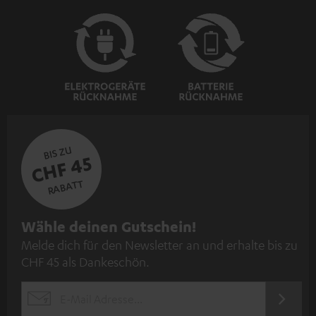
BIS ZU
CHF 45
RABATT
N
Wähle deinen Gutschein!
Melde dich für den Newsletter an und erhalte bis zu
e
CHF 45 als Dankeschön.
w
s
JETZT
EMAIL
l
ANME