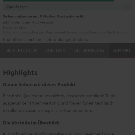
Auf Lager
Sicher einkaufen mit 8 Wochen Rückgaberecht
inkl. kostenlosem
Rückversand
Hersteller:
K&M
Sicherheitshinweise
Ersatzteile
Reparaturen
Software-Updates
Gesetzliche Gewährleistung
Kopfhörer ist nicht im Lieferumfang enthalten.
BEWERTUNGEN
ZUBEHÖR
LIEFERUMFANG
SUPPORT
Highlights
Darum lieben wir dieses Produkt
Eine hohe Qualität ist uns wichtig, deswegen empfiehlt Teufel
ausgewählte Partner wie König und Meyer, für ein technisch
exzellentes Zusammenspiel aller Komponenten.
Die Vorteile im Überblick
Hochwertiger Kopfhörerhalter aus Stahl, geeignet für alle