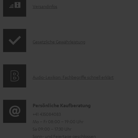
I
Versandinfos
u
n
k
f
t
o
F
I
Gesetzliche Gewährleistung
r
A
n
m
Q
f
a
s
o
t
A
Audio-Lexikon: Fachbegriffe schnell erklärt
r
i
u
m
o
d
a
n
i
K
Persönliche Kaufberatung
t
e
o
o
+41 435084083
i
n
Mo – Fr 08:00 – 19:00 Uhr
-
n
o
z
Sa 09:00 – 17:30 Uhr
L
t
n
u
Sonn- und Feiertage geschlossen