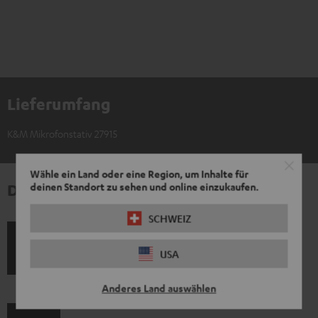
Lieferumfang
K&M Mikrofonstativ 27915
Wähle ein Land oder eine Region, um Inhalte für
Downloads und Service
deinen Standort zu sehen und online einzukaufen.
SCHWEIZ
P
Hilfe zu diesem Produkt
USA
r
Anderes Land auswählen
o
d