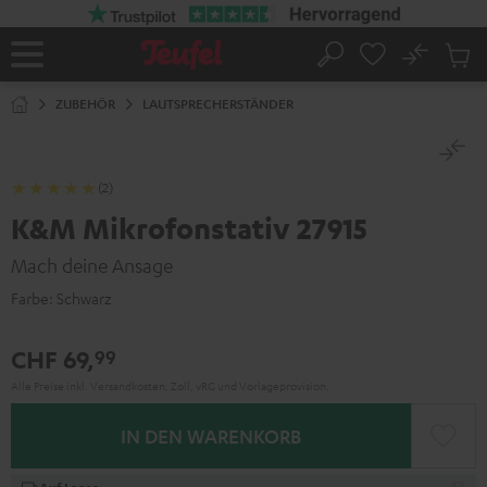
ZUM
NHALT
RINGEN
No
Abs
Startseite
Suche
Artike
im
ZUBEHÖR
LAUTSPRECHERSTÄNDER
Waren
(2)
K&M Mikrofonstativ 27915
Mach deine Ansage
Farbe:
Schwarz
CHF 69,
99
Alle Preise inkl. Versandkosten, Zoll, vRG und Vorlageprovision.
IN DEN WARENKORB