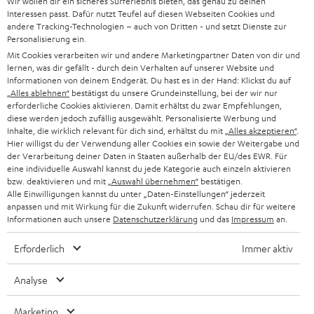
Wir wollen dir ein sicheres Surferlebnis bieten, das genau zu deinen
l
HEIMKINO-KOMPLETTANLAGEN
Interessen passt. Dafür nutzt Teufel auf diesen Webseiten Cookies und
SUPPORT
d
andere Tracking-Technologien – auch von Dritten - und setzt Dienste zur
Teufel Onlineshops
Personalisierung ein.
SOUNDBARS
u
KARRIERE
Mit Cookies verarbeiten wir und andere Marketingpartner Daten von dir und
DEUTSCHLAND
n
lernen, was dir gefällt - durch dein Verhalten auf unserer Website und
STEREO
Informationen von deinem Endgerät. Du hast es in der Hand: Klickst du auf
PRESSE & MARKETING
g
„Alles ablehnen“
bestätigst du unsere Grundeinstellung, bei der wir nur
ÖSTERREICH
erforderliche Cookies aktivieren. Damit erhältst du zwar Empfehlungen,
SMART HOME
GESCHÄFTSKUNDEN
diese werden jedoch zufällig ausgewählt. Personalisierte Werbung und
Inhalte, die wirklich relevant für dich sind, erhältst du mit
„Alles akzeptieren“
.
SCHWEIZ
BLUETOOTH-LAUTSPRECHER
Hier willigst du der Verwendung aller Cookies ein sowie der Weitergabe und
PARTNERPROGRAMM
der Verarbeitung deiner Daten in Staaten außerhalb der EU/des EWR. Für
KOPFHÖRER
eine individuelle Auswahl kannst du jede Kategorie auch einzeln aktivieren
NIEDERLANDE
BLOG
bzw. deaktivieren und mit
„Auswahl übernehmen“
bestätigen.
Alle Einwilligungen kannst du unter „Daten-Einstellungen“ jederzeit
BLUETOOTH-KOPFHÖRER
NEWSLETTER
anpassen und mit Wirkung für die Zukunft widerrufen. Schau dir für weitere
BELGIEN
Informationen auch unsere
Datenschutzerklärung
und das
Impressum
an.
STEREOANLAGEN
STORES
Erforderlich
Immer aktiv
FRANKREICH
LAUTSPRECHER
DEINE VORTEILE BEI TEUFEL
Analyse
POLEN
ULTIMA-SERIE
TEUFEL STORY
Marketing