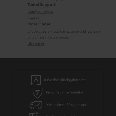
e
a
e
Teufel Support
m
x
k
n
Häufige Fragen
V
i
Kontakt
t
z
e
Store Finder
k
d
u
r
Erlebe unsere Produkte hautnah und lass dich
o
a
r
s
persönlich im Store beraten.
n
t
G
Übersicht
a
e
a
n
n
r
d
a
n
8 Wochen Rückgaberecht
t
i
Bis zu 12 Jahre Garantie
e
Kostenloser Rückversand