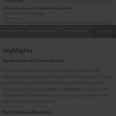
Auf Lager
Sicher einkaufen mit 8 Wochen Rückgaberecht
inkl. kostenlosem
Rückversand
Hersteller:
K&M
Sicherheitshinweise
Ersatzteile
Reparaturen
Software-Updates
Gesetzliche Gewährleistung
HIGHLIGHTS
BEWERTUNGEN
LIEFERUMFANG
SUPPORT
Highlights
Darum lieben wir dieses Produkt
Eine hohe Qualität ist uns wichtig, deswegen empfiehlt Teufel
ausgewählte Zubehörprodukte wie das K&M Mikrofonstativ 27915 von
König & Meyer für ein technisch exzellentes Zusammenspiel aller
Komponenten. Dieses Stativ passt für alle gängigen Mikrofone wie z.
B. das Shure PGA58 und steht für guten Sound, genauso wie für ein
gutes Preis/Leistungsverhältnis.
Die Vorteile im Überblick