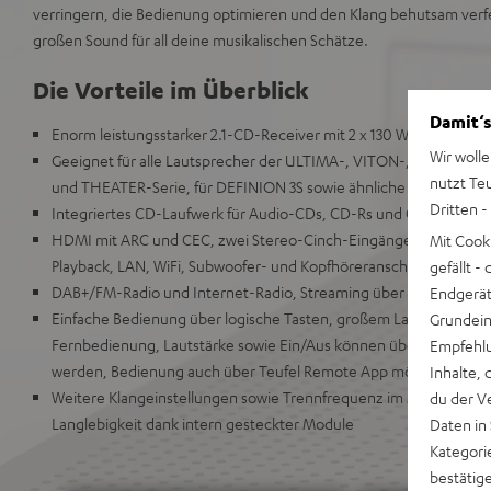
verringern, die Bedienung optimieren und den Klang behutsam verfe
großen Sound für all deine musikalischen Schätze.
Die Vorteile im Überblick
Damit‘s
Enorm leistungsstarker 2.1-CD-Receiver mit 2 x 130 Watt an 4 Oh
Wir wolle
Geeignet für alle Lautsprecher der ULTIMA-, VITON-, LT-, C
nutzt Te
und THEATER-Serie, für DEFINION 3S sowie ähnliche Modelle
Dritten -
Integriertes CD-Laufwerk für Audio-CDs, CD-Rs und CD-RWs
HDMI mit ARC und CEC, zwei Stereo-Cinch-Eingänge, optischer D
Mit Cook
Playback, LAN, WiFi, Subwoofer- und Kopfhöreranschluss
gefällt 
DAB+/FM-Radio und Internet-Radio, Streaming über Spotify Conn
Endgerät.
Einfache Bedienung über logische Tasten, großem Lautstärkeregle
Grundeins
Fernbedienung, Lautstärke sowie Ein/Aus können über die TV-F
Empfehlu
werden, Bedienung auch über Teufel Remote App möglich
Inhalte, 
Weitere Klangeinstellungen sowie Trennfrequenz im Menü einstel
du der V
Langlebigkeit dank intern gesteckter Module
Daten in
Kategori
bestätig