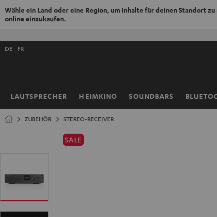
Wähle ein Land oder eine Region, um Inhalte für deinen Standort zu
online einzukaufen.
ZUM
NHALT
Shopsprache
RINGEN
DE
FR
auswählen
LAUTSPRECHER
HEIMKINO
SOUNDBARS
BLUETO
Startseite
ZUBEHÖR
STEREO-RECEIVER
SALE