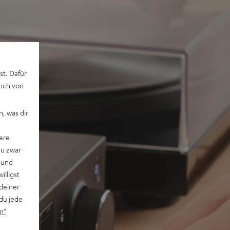
st. Dafür
auch von
, was dir
ere
du zwar
 und
willigst
deiner
du jede
n“