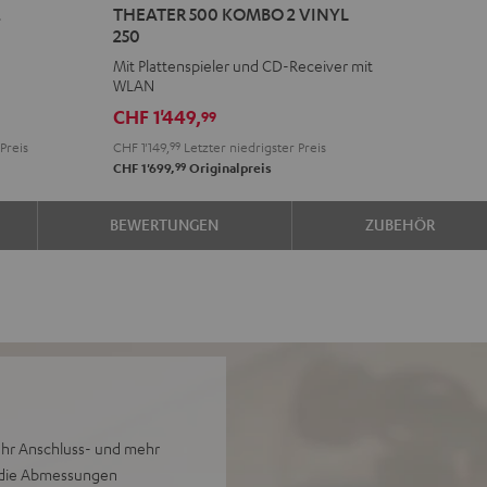
2
THEATER 500 KOMBO 2 VINYL
500
250
KOMBO
Mit Plattenspieler und CD-Receiver mit
2
WLAN
VINYL
CHF 1'449,
99
250
Preis
CHF 1'149,
99
Letzter niedrigster Preis
Schwarz
99
CHF 1'699,
Originalpreis
BEWERTUNGEN
ZUBEHÖR
ehr Anschluss- und mehr
r die Abmessungen