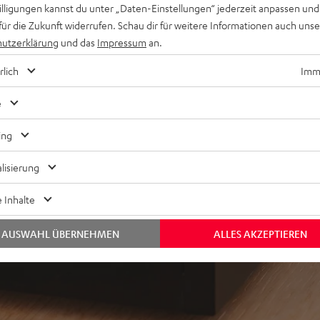
willigungen kannst du unter „Daten-Einstellungen“ jederzeit anpassen und
für die Zukunft widerrufen. Schau dir für weitere Informationen auch uns
utzerklärung
und das
Impressum
an.
rlich
Imme
ei 135 Bewertungen)
e
ing
WERTUNGEN
lisierung
 Inhalte
AUSWAHL ÜBERNEHMEN
ALLES AKZEPTIEREN