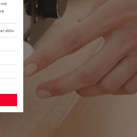
 mit
ere
r aktiv