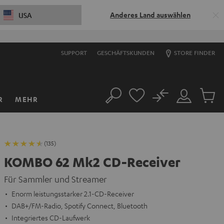
Anderes Land auswählen
USA
SUPPORT
GESCHÄFTSKUNDEN
STORE FINDER
No
R
MEHR
Suche
Mein
Artikel
Konto
im
Warenk
(135)
KOMBO 62 Mk2 CD-Receiver
Für Sammler und Streamer
Enorm leistungsstarker 2.1-CD-Receiver
DAB+/FM-Radio, Spotify Connect, Bluetooth
Integriertes CD-Laufwerk