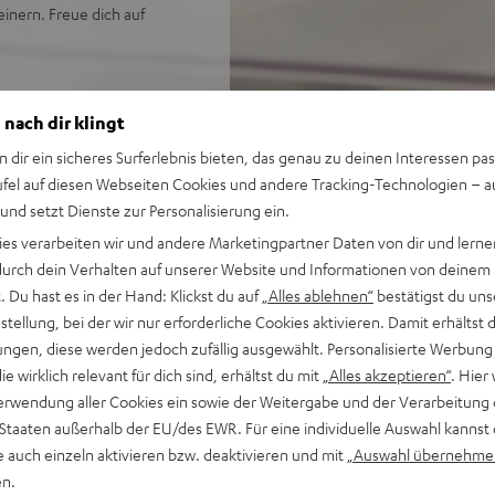
inern. Freue dich auf
 nach dir klingt
m bei 1 % THD
n dir ein sicheres Surferlebnis bieten, das genau zu deinen Interessen pas
OLUMA-, CONSONO- SYSTEM-
ufel auf diesen Webseiten Cookies und andere Tracking-Technologien – 
 und setzt Dienste zur Personalisierung ein.
igitaleingang, USB-C-
ies verarbeiten wir und andere Marketingpartner Daten von dir und lernen
- durch dein Verhalten auf unserer Website und Informationen von deinem
ect sowie Bluetooth mit AAC
 Du hast es in der Hand: Klickst du auf
„Alles ablehnen“
bestätigst du uns
r, Farbdisplay sowie
tellung, bei der wir nur erforderliche Cookies aktivieren. Damit erhältst 
ernbedienung gesteuert
ngen, diese werden jedoch zufällig ausgewählt. Personalisierte Werbung
die wirklich relevant für dich sind, erhältst du mit
„Alles akzeptieren“
. Hier 
lbar, hohe Reparier- und
erwendung aller Cookies ein sowie der Weitergabe und der Verarbeitung 
 Staaten außerhalb der EU/des EWR. Für eine individuelle Auswahl kannst 
e auch einzeln aktivieren bzw. deaktivieren und mit
„Auswahl übernehme
en.