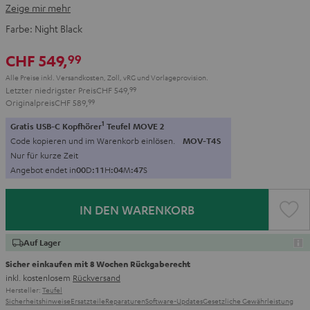
Zeige mir mehr
Farbe:
Night Black
CHF 549,
99
Alle Preise inkl. Versandkosten, Zoll, vRG und Vorlageprovision.
Letzter niedrigster Preis
CHF 549,
99
Originalpreis
CHF 589,
99
1
Gratis USB-C Kopfhörer
Teufel MOVE 2
Code kopieren und im Warenkorb einlösen.
MOV-T4S
Nur für kurze Zeit
Angebot endet in
0
0
D
:
1
1
H
:
0
4
M
:
4
5
S
IN DEN WARENKORB
Auf Lager
Sicher einkaufen mit 8 Wochen Rückgaberecht
inkl. kostenlosem
Rückversand
Hersteller:
Teufel
Sicherheitshinweise
Ersatzteile
Reparaturen
Software-Updates
Gesetzliche Gewährleistung