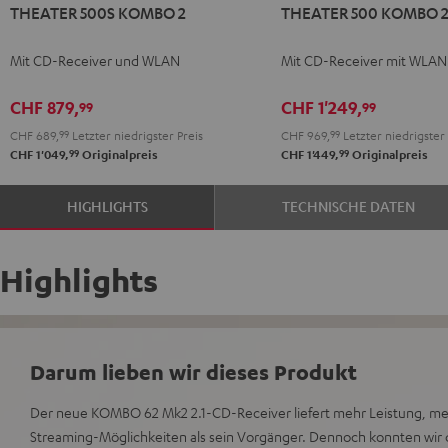
THEATER 500S KOMBO 2
THEATER 500 KOMBO 
500S
500
KOMBO
KOMBO
Mit CD-Receiver und WLAN
Mit CD-Receiver mit WLAN
2
2
Schwarz
Schwarz
CHF 879,
CHF 1'249,
99
99
CHF 689,
99
Letzter niedrigster Preis
CHF 969,
99
Letzter niedrigster 
99
99
CHF 1'049,
Originalpreis
CHF 1'449,
Originalpreis
HIGHLIGHTS
TECHNISCHE DATEN
Highlights
Darum lieben wir dieses Produkt
Der neue KOMBO 62 Mk2 2.1-CD-Receiver liefert mehr Leistung, m
Streaming-Möglichkeiten als sein Vorgänger. Dennoch konnten wi