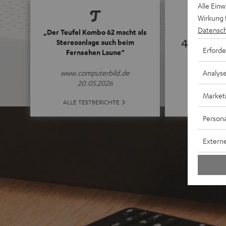
Alle Ein
Wirkung 
Datensch
„Der Teufel Kombo 62 macht als
4.74
Stereoanlage auch beim
Erforde
Fernsehen Laune“
(4.74 von 5 b
Analys
www.computerbild.de
20.05.2026
Market
ALLE BE
ALLE TESTBERICHTE
Persona
Externe