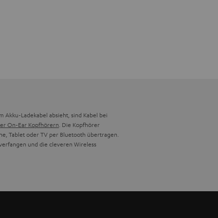
Akku-Ladekabel absieht, sind Kabel bei
er On-Ear Kopfhörern
. Die Kopfhörer
one, Tablet oder TV per Bluetooth übertragen.
 verfangen und die cleveren Wireless
 "tatsächlich kabelloses Stereo". Hintergrund
edergabe wird folglich das Audiosignal
 als der rechte Ohrhörer wieder. Im