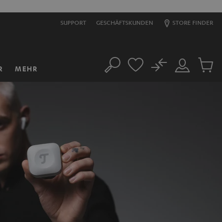
SUPPORT
GESCHÄFTSKUNDEN
STORE FINDER
No
R
MEHR
Suche
Mein
Artikel
Konto
im
Warenk