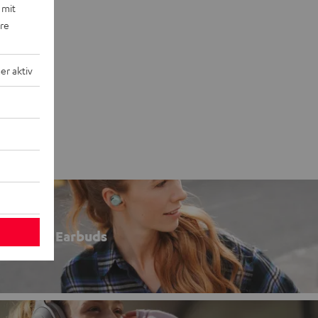
 mit
ere
r aktiv
Earbuds