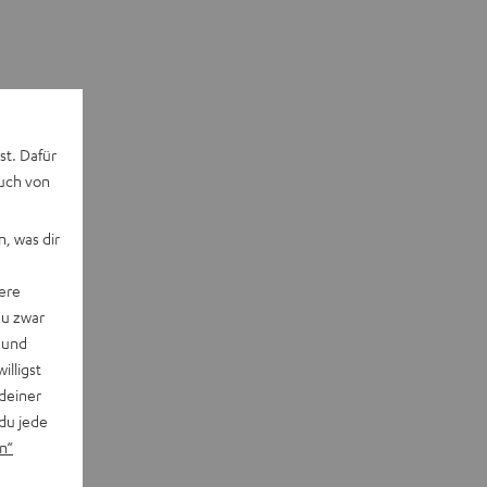
st. Dafür
auch von
, was dir
ere
du zwar
 und
willigst
deiner
du jede
n“