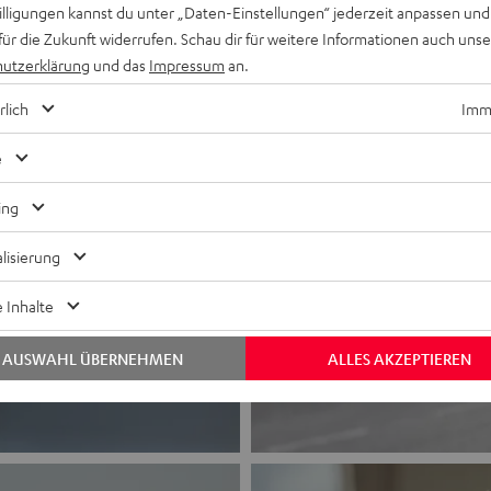
willigungen kannst du unter „Daten-Einstellungen“ jederzeit anpassen und
für die Zukunft widerrufen. Schau dir für weitere Informationen auch uns
iedrigster Preis
utzerklärung
und das
Impressum
an.
lpreis
rlich
Imme
e
ing
lisierung
 Inhalte
AUSWAHL ÜBERNEHMEN
ALLES AKZEPTIEREN