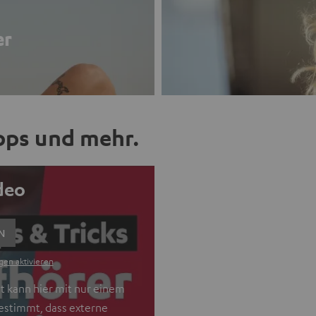
er
ipps und mehr.
ideo
N
gen aktivieren
t kann hier mit nur einem
gestimmt, dass externe