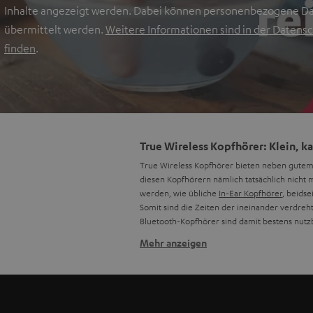
Inhalte angezeigt werden. Dabei können personenbezogene Da
übermittelt werden.
Weitere Informationen sind in der Datensc
finden
.
True Wireless Kopfhörer: Klein, ka
True Wireless Kopfhörer bieten neben gutem
diesen Kopfhörern nämlich tatsächlich nicht 
werden, wie übliche
In-Ear Kopfhörer
, beids
Somit sind die Zeiten der ineinander verdreh
Bluetooth-Kopfhörer sind damit bestens nutz
Mehr anzeigen
Warum heißt es True Wireless Ste
Der Begriff "True Wireless Stereo" oder kurz 
ist, dass Stereo-Signale in zwei Kanäle aufge
differenziert, ohne Verzögerung und gänzlich
Zusammenspiel entsteht dann das elegante 