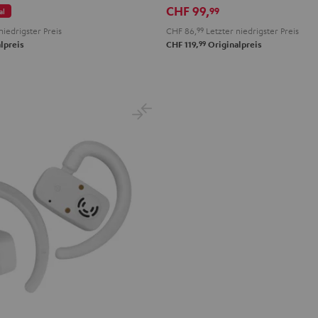
CHF 99,
99
al
pace
Black
White
Red
Green
Blue
niedrigster Preis
CHF 86,
99
Letzter niedrigster Preis
lue
99
lpreis
CHF 119,
Originalpreis