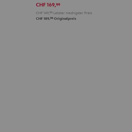
CHF 169,
99
Teal
Green
Black
White
Blue
CHF 149,
99
Letzter niedrigster Preis
99
CHF 189,
Originalpreis