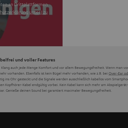
ten an Drittplattformen
hutzerklärung unter I zu
belfrei und voller Features
 Klang auch jede Menge Komfort und vor allem Bewegungsfreiheit. Wenn man vom 
mehr vorhanden. Ebenfalls ist kein Bügel mehr vorhanden, wie z.B. bei
Over-Ear od
eitig ins Ohr gesteckt und die Signale werden ausschließlich kabellos vom Smartph
ten Kopfhörer-Kabel endgültig vorbei. Kein Kabel kann sich mehr am Abspielgerät
bar. Genieße deinen Sound bei garantiert maximaler Bewegungsfreiheit.
reo?
"TWS" leitet sich vom Englischen ab und bedeutet "wahrlich kabelloses Stereo" bzw.
teilt sind. Einen Linken und einen Rechten. Bei der TWS ("True Wireless Stereo") Wi
 ohne Kabel, daher wireless, wiedergegeben. Der linke Hörer gibt andere Signale
Stereo-Panaroma bei TWS Kopfhörern.