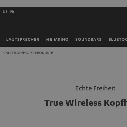
ZUM
NHALT
Shopsprache
RINGEN
DE
FR
auswählen
LAUTSPRECHER
HEIMKINO
SOUNDBARS
BLUETO
Startseite
ALLE KOPFHÖRER PRODUKTE
Echte Freiheit
True Wireless Kopf