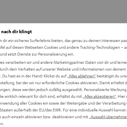
 nach dir klingt
n dir ein sicheres Surferlebnis bieten, das genau zu deinen Interessen pas
ufel auf diesen Webseiten Cookies und andere Tracking-Technologien – 
 und setzt Dienste zur Personalisierung ein.
ies verarbeiten wir und andere Marketingpartner Daten von dir und lernen
- durch dein Verhalten auf unserer Website und Informationen von deinem
 Du hast es in der Hand: Klickst du auf
„Alles ablehnen“
bestätigst du uns
tellung, bei der wir nur erforderliche Cookies aktivieren. Damit erhältst 
ngen, diese werden jedoch zufällig ausgewählt. Personalisierte Werbung
die wirklich relevant für dich sind, erhältst du mit
„Alles akzeptieren“
. Hier 
erwendung aller Cookies ein sowie der Weitergabe und der Verarbeitung 
 Staaten außerhalb der EU/des EWR. Für eine individuelle Auswahl kannst 
WS
e auch einzeln aktivieren bzw. deaktivieren und mit
„Auswahl übernehme
eit
en.