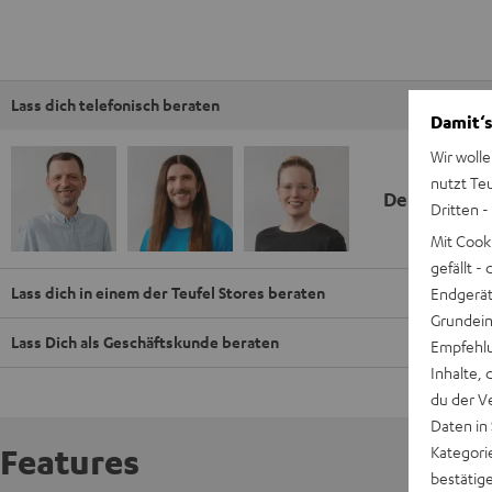
Lass dich telefonisch beraten
Damit‘s
Wir wolle
nutzt Te
Deine Kauf
Dritten -
Mit Cook
gefällt 
Lass dich in einem der Teufel Stores beraten
Endgerät.
Grundeins
Lass Dich als Geschäftskunde beraten
Empfehlu
Inhalte, 
du der V
Daten in
Features
Kategori
bestätig