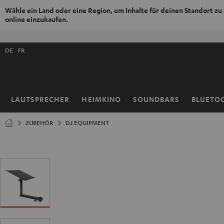
Wähle ein Land oder eine Region, um Inhalte für deinen Standort zu
online einzukaufen.
ZUM
NHALT
Shopsprache
RINGEN
DE
FR
auswählen
LAUTSPRECHER
HEIMKINO
SOUNDBARS
BLUETO
Startseite
ZUBEHÖR
DJ EQUIPMENT