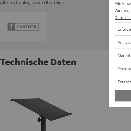
Alle Technologien im Überblick
Alle Ein
Wirkung 
Datensch
Erforde
Analys
Market
Technische Daten
Persona
Laptop-
Externe