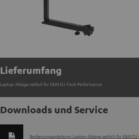
Lieferumfang
Laptop-Ablage seitlich für K&M DJ-Tisch Performance
Downloads und Service
D
Bedienungsanleitung: Laptop-Ablage seitlich für K&M DJ