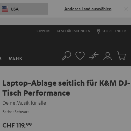
Anderes Land auswählen
USA
SUPPORT
GESCHÄFTSKUNDEN
STORE FINDER
No
R
MEHR
Suche
Mein
Artikel
Konto
im
Warenk
Laptop-Ablage seitlich für K&M DJ-
Tisch Performance
Deine Musik für alle
Farbe:
Schwarz
CHF 119,
99