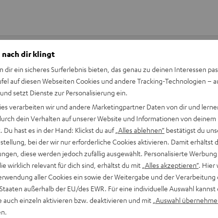
 nach dir klingt
n dir ein sicheres Surferlebnis bieten, das genau zu deinen Interessen pas
Keinen Store in der Nähe? Kein Problem,
ufel auf diesen Webseiten Cookies und andere Tracking-Technologien – 
beratung
beraten dich auch persönlich am Telefo
 und setzt Dienste zur Personalisierung ein.
Hier Termin buchen
ies verarbeiten wir und andere Marketingpartner Daten von dir und lernen
- durch dein Verhalten auf unserer Website und Informationen von deinem
 Du hast es in der Hand: Klickst du auf
„Alles ablehnen“
bestätigst du uns
tellung, bei der wir nur erforderliche Cookies aktivieren. Damit erhältst 
ngen, diese werden jedoch zufällig ausgewählt. Personalisierte Werbung
die wirklich relevant für dich sind, erhältst du mit
„Alles akzeptieren“
. Hier 
erwendung aller Cookies ein sowie der Weitergabe und der Verarbeitung 
 Staaten außerhalb der EU/des EWR. Für eine individuelle Auswahl kannst 
e auch einzeln aktivieren bzw. deaktivieren und mit
„Auswahl übernehme
en.