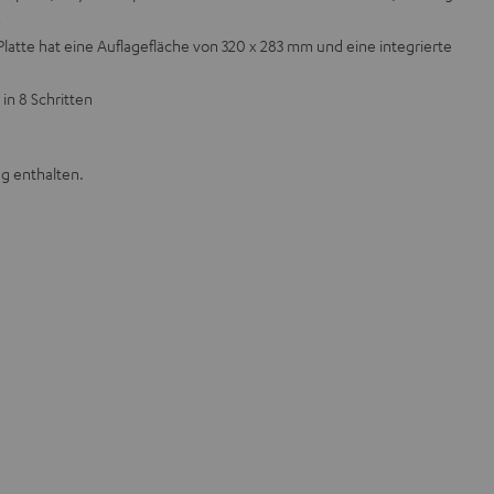
s
latte hat eine Auflagefläche von 320 x 283 mm und eine integrierte
 in 8 Schritten
ng enthalten.