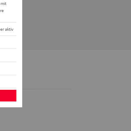
 mit
ere
r aktiv