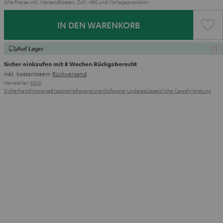
Alle Preise inkl. Versandkosten, Zoll, vRG und Vorlageprovision.
IN DEN WARENKORB
Auf Lager
Sicher einkaufen mit 8 Wochen Rückgaberecht
inkl. kostenlosem
Rückversand
Hersteller:
K&M
Sicherheitshinweise
Ersatzteile
Reparaturen
Software-Updates
Gesetzliche Gewährleistung