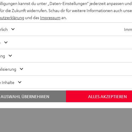
willigungen kannst du unter „Daten-Einstellungen“ jederzeit anpassen und
für die Zukunft widerrufen. Schau dir für weitere Informationen auch uns
utzerklärung
und das
Impressum
an.
rlich
Imme
e
ing
lisierung
Ablage seitlich für K&M DJ-Tisch Performance
 Inhalte
AUSWAHL ÜBERNEHMEN
ALLES AKZEPTIEREN