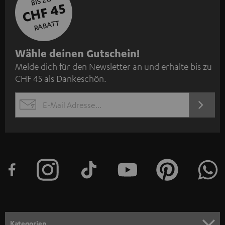
BIS ZU
CHF 45
RABATT
N
Wähle deinen Gutschein!
Melde dich für den Newsletter an und erhalte bis zu
e
CHF 45 als Dankeschön.
w
s
JETZT
EMAIL
l
ANME
WIDGET
e
t
t
e
r
a
n
Kategorien