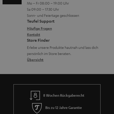
Mo – Fr 08:00 – 19:00 Uhr
-
n
o
e
Sa 09:00 – 17:30 Uhr
L
t
n
r
Sonn- und Feiertage geschlossen
e
a
e
l
Teufel Support
x
k
n
a
Häufige Fragen
i
Kontakt
t
z
d
Store Finder
k
d
u
e
Erlebe unsere Produkte hautnah und lass dich
o
a
r
n
persönlich im Store beraten.
n
t
G
Übersicht
e
a
n
r
a
n
8 Wochen Rückgaberecht
t
i
Bis zu 12 Jahre Garantie
e