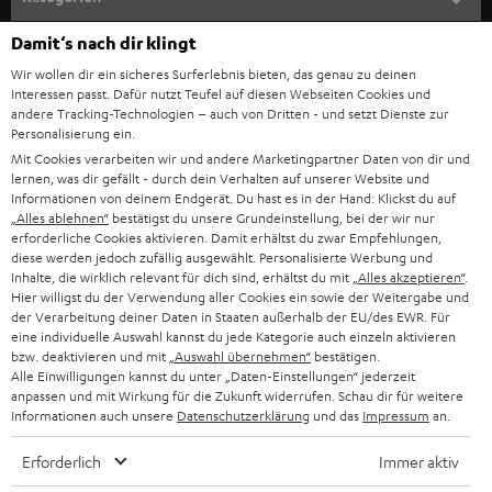
m
Damit‘s nach dir klingt
HEIMKINO
e
Unternehmen
Wir wollen dir ein sicheres Surferlebnis bieten, das genau zu deinen
l
Interessen passt. Dafür nutzt Teufel auf diesen Webseiten Cookies und
HEIMKINO-KOMPLETTANLAGEN
SUPPORT
d
andere Tracking-Technologien – auch von Dritten - und setzt Dienste zur
Teufel Onlineshops
Personalisierung ein.
SOUNDBARS
u
KARRIERE
Mit Cookies verarbeiten wir und andere Marketingpartner Daten von dir und
DEUTSCHLAND
lernen, was dir gefällt - durch dein Verhalten auf unserer Website und
n
STEREO
Informationen von deinem Endgerät. Du hast es in der Hand: Klickst du auf
PRESSE & MARKETING
g
„Alles ablehnen“
bestätigst du unsere Grundeinstellung, bei der wir nur
ÖSTERREICH
erforderliche Cookies aktivieren. Damit erhältst du zwar Empfehlungen,
SMART HOME
GESCHÄFTSKUNDEN
diese werden jedoch zufällig ausgewählt. Personalisierte Werbung und
Inhalte, die wirklich relevant für dich sind, erhältst du mit
„Alles akzeptieren“
.
SCHWEIZ
BLUETOOTH-LAUTSPRECHER
Hier willigst du der Verwendung aller Cookies ein sowie der Weitergabe und
PARTNERPROGRAMM
der Verarbeitung deiner Daten in Staaten außerhalb der EU/des EWR. Für
KOPFHÖRER
eine individuelle Auswahl kannst du jede Kategorie auch einzeln aktivieren
NIEDERLANDE
BLOG
bzw. deaktivieren und mit
„Auswahl übernehmen“
bestätigen.
Alle Einwilligungen kannst du unter „Daten-Einstellungen“ jederzeit
BLUETOOTH-KOPFHÖRER
anpassen und mit Wirkung für die Zukunft widerrufen. Schau dir für weitere
NEWSLETTER
BELGIEN
Informationen auch unsere
Datenschutzerklärung
und das
Impressum
an.
STEREOANLAGEN
STORES
Erforderlich
Immer aktiv
FRANKREICH
LAUTSPRECHER