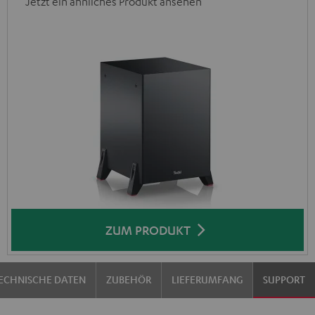
Jetzt ein ähnliches Produkt ansehen
ZUM PRODUKT
ECHNISCHE DATEN
ZUBEHÖR
LIEFERUMFANG
SUPPORT