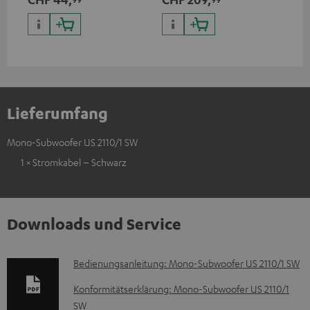
Signals
Lieferumfang
Mono-Subwoofer US 2110/1 SW
1 × Stromkabel – Schwarz
Downloads und Service
D
Bedienungsanleitung: Mono-Subwoofer US 2110/1 SW
o
Konformitätserklärung: Mono-Subwoofer US 2110/1
k
SW