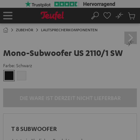
ZUM
NHALT
RINGEN
No
Abs
Startseite
Suche
Artike
im
ZUBEHÖR
LAUTSPRECHERKOMPONENTEN
Waren
Mono-Subwoofer US 2110/1 SW
Farbe:
Schwarz
Schwarz
Weiß
DIE WARE IST DERZEIT NICHT LIEFERBAR
T 8 SUBWOOFER