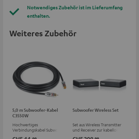
Notwendiges Zubehör ist im Lieferumfang
enthalten.
Weiteres Zubehör
5,0 m Subwoofer-Kabel
Subwoofer Wireless Set
C3550W
Hochwertiges
Set aus Wireless Transmitter
Verbindungskabel Subwoofer
und Receiver zur kabellosen
Cinch Mono
Übertragung des Subwoofer-
CHF 44,
CHF 209,
99
99