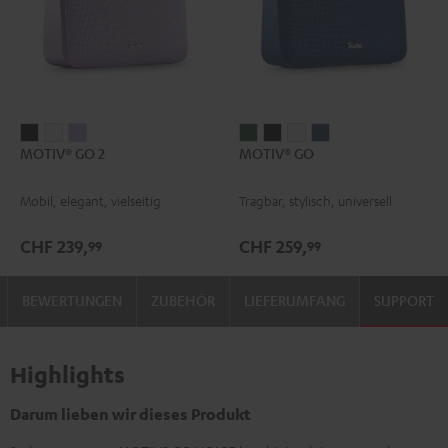
MOTIV®
MOTIV®
MOTIV®
MOTIV®
MOTIV®
MOTIV®
MOTIV®
MOTIV® GO 2
MOTIV® GO
GO
GO
GO
GO
GO
GO
GO
2
2
2
Ivy
Night
Silver
Steel
Mobil, elegant, vielseitig
Tragbar, stylisch, universell
Night
Silver
Soft
Green
Black
White
Blue
Black
White
Lavender
CHF 239,
CHF 259,
99
99
BEWERTUNGEN
ZUBEHÖR
LIEFERUMFANG
SUPPORT
Highlights
Darum lieben wir dieses Produkt