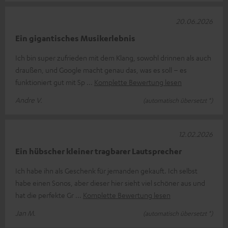
20.06.2026
Ein gigantisches Musikerlebnis
Ich bin super zufrieden mit dem Klang, sowohl drinnen als auch
draußen, und Google macht genau das, was es soll – es
funktioniert gut mit Sp
Komplette Bewertung lesen
Andre V.
(automatisch übersetzt *)
12.02.2026
Ein hübscher kleiner tragbarer Lautsprecher
Ich habe ihn als Geschenk für jemanden gekauft. Ich selbst
habe einen Sonos, aber dieser hier sieht viel schöner aus und
hat die perfekte Gr
Komplette Bewertung lesen
Jan M.
(automatisch übersetzt *)