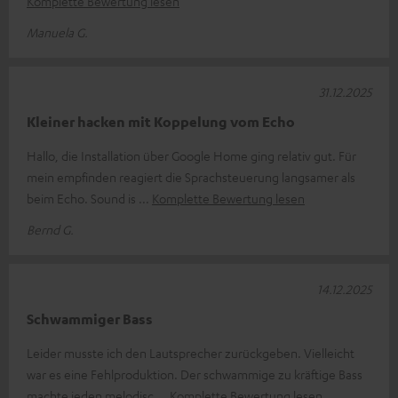
Komplette Bewertung lesen
Manuela G.
31.12.2025
Kleiner hacken mit Koppelung vom Echo
Hallo, die Installation über Google Home ging relativ gut. Für
mein empfinden reagiert die Sprachsteuerung langsamer als
beim Echo. Sound is
Komplette Bewertung lesen
Bernd G.
14.12.2025
Schwammiger Bass
Leider musste ich den Lautsprecher zurückgeben. Vielleicht
war es eine Fehlproduktion. Der schwammige zu kräftige Bass
machte jeden melodisc
Komplette Bewertung lesen