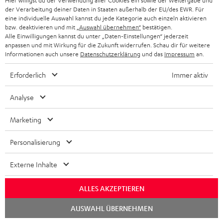
Hier willigst du der Verwendung aller Cookies ein sowie der Weitergabe und
der Verarbeitung deiner Daten in Staaten außerhalb der EU/des EWR. Für
eine individuelle Auswahl kannst du jede Kategorie auch einzeln aktivieren
bzw. deaktivieren und mit
„Auswahl übernehmen“
bestätigen.
Alle Einwilligungen kannst du unter „Daten-Einstellungen“ jederzeit
anpassen und mit Wirkung für die Zukunft widerrufen. Schau dir für weitere
Informationen auch unsere
Datenschutzerklärung
und das
Impressum
an.
„… Fülle und Natürlichkeit, die stundenlanges Zuhören
ermöglichen.“
Erforderlich
Immer aktiv
www.faz.net
Analyse
Stand 05.04.2023
Marketing
Mehr...
Personalisierung
Externe Inhalte
Zubehör
ALLES AKZEPTIEREN
Chat
AUSWAHL ÜBERNEHMEN
Notwendiges Zubehör ist im Lieferumfang
starten