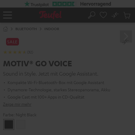
ZUM
NHALT
RINGEN
No
Abs
Startseite
Suche
Artike
im
BLUETOOTH
INDOOR
Waren
SALE
(32)
MOTIV® GO VOICE
Sound in Style. Jetzt mit Google Assistant.
Kompakte Wi-Fi-Bluetooth-Box mit Google Assistant
Dynamore-Technologie, starkes Stereopanorama, Akku
Google Cast mit 100+ Apps in CD-Qualität
Zeige mir mehr
Farbe:
Night Black
Night
Silver
Black
White