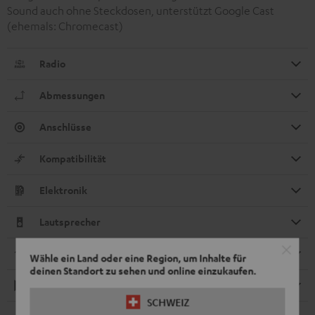
Sound auch ohne Steckdosen, unterstützt Google Cast
(ehemals: Chromecast)
Radio
Abmessungen
Anschlüsse
Kompatibilität
Elektronik
Lautsprecher
Streaming-Dienste
Wähle ein Land oder eine Region, um Inhalte für
deinen Standort zu sehen und online einzukaufen.
Wiedergabe
SCHWEIZ