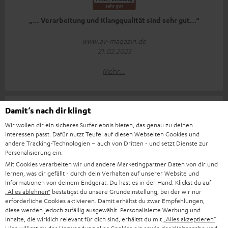
„… Verarbeitung und Klangqualität sind sehr gut…“
www.av-magazin.de
21.02.2023
Mehr...
Damit‘s nach dir klingt
Wir wollen dir ein sicheres Surferlebnis bieten, das genau zu deinen
Interessen passt. Dafür nutzt Teufel auf diesen Webseiten Cookies und
andere Tracking-Technologien – auch von Dritten - und setzt Dienste zur
„… eine Fülle und Natürlichkeit, die stundenlanges Zuhören
Personalisierung ein.
ermöglichen.“
Mit Cookies verarbeiten wir und andere Marketingpartner Daten von dir und
lernen, was dir gefällt - durch dein Verhalten auf unserer Website und
www.allesbeste.de
Informationen von deinem Endgerät. Du hast es in der Hand: Klickst du auf
„Alles ablehnen“
bestätigst du unsere Grundeinstellung, bei der wir nur
Stand 05.04.2023
erforderliche Cookies aktivieren. Damit erhältst du zwar Empfehlungen,
diese werden jedoch zufällig ausgewählt. Personalisierte Werbung und
Mehr...
Inhalte, die wirklich relevant für dich sind, erhältst du mit
„Alles akzeptieren“
.