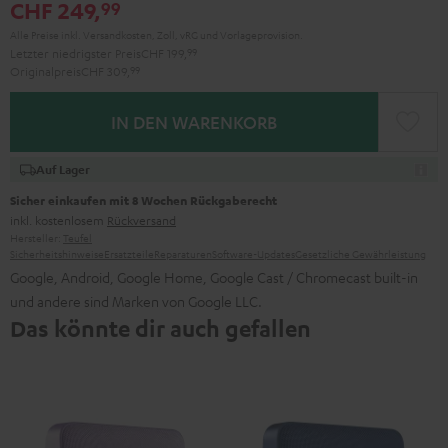
CHF 249,
99
Alle Preise inkl. Versandkosten, Zoll, vRG und Vorlageprovision.
Letzter niedrigster Preis
CHF 199,
99
Originalpreis
CHF 309,
99
IN DEN WARENKORB
Auf Lager
Sicher einkaufen mit 8 Wochen Rückgaberecht
inkl. kostenlosem
Rückversand
Hersteller:
Teufel
Sicherheitshinweise
Ersatzteile
Reparaturen
Software-Updates
Gesetzliche Gewährleistung
Google, Android, Google Home, Google Cast / Chromecast built-in
und andere sind Marken von Google LLC.
Das könnte dir auch gefallen