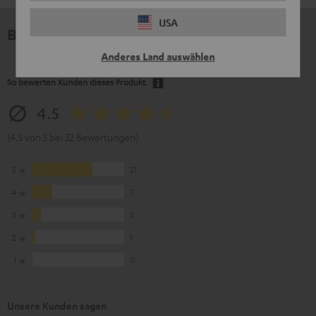
USA
Bewertungen
Anderes Land auswählen
So bewerten Kunden dieses Produkt
4.5
(4.5 von 5 bei 32 Bewertungen)
5
21
4
7
3
3
2
1
1
0
Unsere Kunden sagen