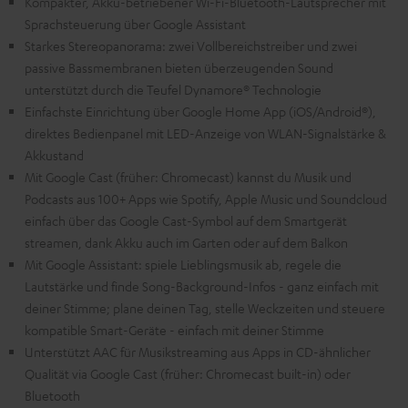
Kompakter, Akku-betriebener Wi-Fi-Bluetooth-Lautsprecher mit
Sprachsteuerung über Google Assistant
Starkes Stereopanorama: zwei Vollbereichstreiber und zwei
passive Bassmembranen bieten überzeugenden Sound
unterstützt durch die Teufel Dynamore® Technologie
Einfachste Einrichtung über Google Home App (iOS/Android®),
direktes Bedienpanel mit LED-Anzeige von WLAN-Signalstärke &
Akkustand
Mit Google Cast (früher: Chromecast) kannst du Musik und
Podcasts aus 100+ Apps wie Spotify, Apple Music und Soundcloud
einfach über das Google Cast-Symbol auf dem Smartgerät
streamen, dank Akku auch im Garten oder auf dem Balkon
Mit Google Assistant: spiele Lieblingsmusik ab, regele die
Lautstärke und finde Song-Background-Infos - ganz einfach mit
deiner Stimme; plane deinen Tag, stelle Weckzeiten und steuere
kompatible Smart-Geräte - einfach mit deiner Stimme
Unterstützt AAC für Musikstreaming aus Apps in CD-ähnlicher
Qualität via Google Cast (früher: Chromecast built-in) oder
Bluetooth