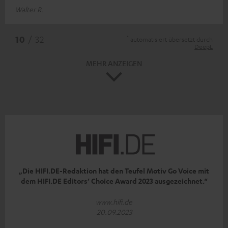
Walter R.
*
10
/ 32
automatisiert übersetzt durch
DeepL
MEHR ANZEIGEN
„Die HIFI.DE-Redaktion hat den Teufel Motiv Go Voice mit
dem HIFI.DE Editors’ Choice Award 2023 ausgezeichnet.“
www.hifi.de
20.09.2023