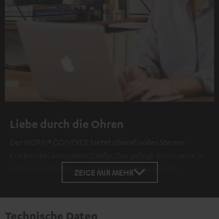
Liebe durch die Ohren
Der MOTIV® GO VOICE bietet überall volles Stereo-
Erlebnis bei kompakter Größe. Das gelingt durch seine in
Berlin entwickelte, intelligent integrierte Akustik.
ZEIGE MIR MEHR
Technische Daten