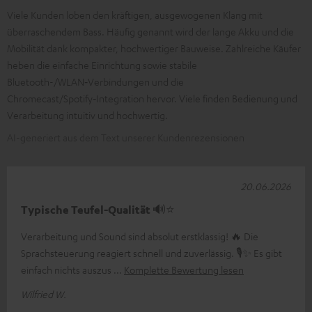
Viele Kunden loben den kräftigen, ausgewogenen Klang mit
überraschendem Bass. Häufig genannt wird der lange Akku und die
Mobilität dank kompakter, hochwertiger Bauweise. Zahlreiche Käufer
heben die einfache Einrichtung sowie stabile
Bluetooth-/WLAN‑Verbindungen und die
Chromecast/Spotify‑Integration hervor. Viele finden Bedienung und
Verarbeitung intuitiv und hochwertig.
AI-generiert aus dem Text unserer Kundenrezensionen
20.06.2026
Typische Teufel-Qualität 🔊⭐
Verarbeitung und Sound sind absolut erstklassig! 🔥 Die
Sprachsteuerung reagiert schnell und zuverlässig. 🎙️✨ Es gibt
einfach nichts auszus
Komplette Bewertung lesen
Wilfried W.