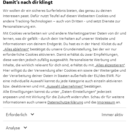
Damit‘s nach dir klingt
HEIMKINO
e
Unternehmen
Wir wollen dir ein sicheres Surferlebnis bieten, das genau zu deinen
l
HEIMKINO-KOMPLETTANLAGEN
Interessen passt. Dafür nutzt Teufel auf diesen Webseiten Cookies und
SUPPORT
d
andere Tracking-Technologien – auch von Dritten - und setzt Dienste zur
Teufel Onlineshops
Personalisierung ein.
SOUNDBARS
u
KARRIERE
Mit Cookies verarbeiten wir und andere Marketingpartner Daten von dir und
DEUTSCHLAND
n
lernen, was dir gefällt - durch dein Verhalten auf unserer Website und
STEREO
Informationen von deinem Endgerät. Du hast es in der Hand: Klickst du auf
PRESSE & MARKETING
g
„Alles ablehnen“
bestätigst du unsere Grundeinstellung, bei der wir nur
ÖSTERREICH
erforderliche Cookies aktivieren. Damit erhältst du zwar Empfehlungen,
SMART HOME
GESCHÄFTSKUNDEN
diese werden jedoch zufällig ausgewählt. Personalisierte Werbung und
Inhalte, die wirklich relevant für dich sind, erhältst du mit
„Alles akzeptieren“
.
SCHWEIZ
BLUETOOTH-LAUTSPRECHER
Hier willigst du der Verwendung aller Cookies ein sowie der Weitergabe und
PARTNERPROGRAMM
der Verarbeitung deiner Daten in Staaten außerhalb der EU/des EWR. Für
KOPFHÖRER
eine individuelle Auswahl kannst du jede Kategorie auch einzeln aktivieren
NIEDERLANDE
BLOG
bzw. deaktivieren und mit
„Auswahl übernehmen“
bestätigen.
Alle Einwilligungen kannst du unter „Daten-Einstellungen“ jederzeit
BLUETOOTH-KOPFHÖRER
NEWSLETTER
anpassen und mit Wirkung für die Zukunft widerrufen. Schau dir für weitere
BELGIEN
Informationen auch unsere
Datenschutzerklärung
und das
Impressum
an.
STEREOANLAGEN
STORES
Erforderlich
Immer aktiv
FRANKREICH
LAUTSPRECHER
DEINE VORTEILE BEI TEUFEL
Analyse