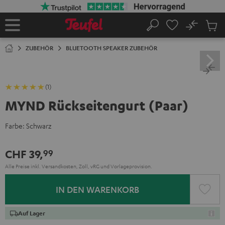
ZUM
NHALT
RINGEN
No
Abs
Startseite
Suche
Artike
im
ZUBEHÖR
BLUETOOTH SPEAKER ZUBEHÖR
Waren
(1)
MYND Rückseitengurt (Paar)
Farbe:
Schwarz
CHF 39,
99
Alle Preise inkl. Versandkosten, Zoll, vRG und Vorlageprovision.
IN DEN WARENKORB
Auf Lager