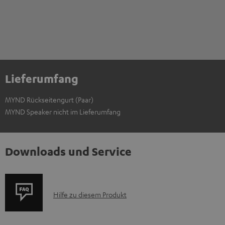
Lieferumfang
MYND Rückseitengurt (Paar)
MYND Speaker nicht im Lieferumfang
Downloads und Service
P
Hilfe zu diesem Produkt
r