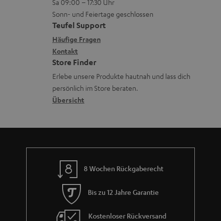
Sa 09:00 – 17:30 Uhr
L
t
n
u
Sonn- und Feiertage geschlossen
e
a
e
Teufel Support
m
x
k
n
Häufige Fragen
V
i
Kontakt
t
z
e
Store Finder
k
d
u
r
Erlebe unsere Produkte hautnah und lass dich
o
a
r
s
persönlich im Store beraten.
n
t
G
Übersicht
a
e
a
n
n
r
d
a
n
8 Wochen Rückgaberecht
t
i
Bis zu 12 Jahre Garantie
e
Kostenloser Rückversand