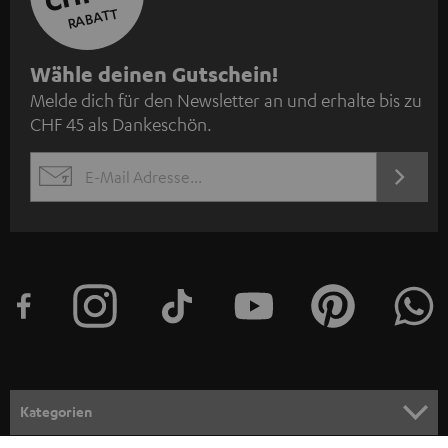
RABATT
N
Wähle deinen Gutschein!
Melde dich für den Newsletter an und erhalte bis zu
e
CHF 45 als Dankeschön.
w
s
JETZT
EMAIL
l
ANME
WIDGET
e
t
t
e
r
a
n
Kategorien
m