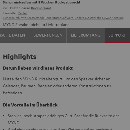
Sicher einkaufen mit 8 Wochen Rückgaberecht
inkl. kostenlosem
Rückversand
Hersteller:
Teufel
Sicherheitshinweise
Ersatzteile
Reparaturen
Software-Updates
Gesetzliche Gewährleistung
MYND Speaker nicht im Lieferumfang
ISCHE DATEN
BEWERTUNGEN
LIEFERUMFANG
SUPPORT
Highlights
Darum lieben wir dieses Produkt
Nutze den MYND Rückseitengurt, um den Speaker sicher an
Geländer, Bäumen, Regalen oder anderen Konstruktionen zu
befestigen.
Die Vorteile im Überblick
Stabiles, hoch strapazierfähiges Gurt-Paar für die Rückseite des
MYND
Wird einfach eingesteckt und per Klettverschluss gesichert