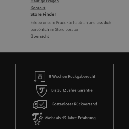
x
k
n
Häufige Fragen
l
i
Kontakt
t
z
a
Store Finder
k
d
u
d
Erlebe unsere Produkte hautnah und lass dich
o
a
r
e
persönlich im Store beraten.
n
t
G
Übersicht
n
e
a
n
r
a
n
8 Wochen Rückgaberecht
t
i
Bis zu 12 Jahre Garantie
e
Kostenloser Rückversand
Mehr als 45 Jahre Erfahrung