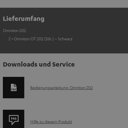
Lieferumfang
Omniton 202
2 × Omniton OT 202 (Stk.) – Schwarz
Downloads und Service
D
Bedienungsanleitung: Omniton 202
o
k
u
P
m
Hilfe zu diesem Produkt