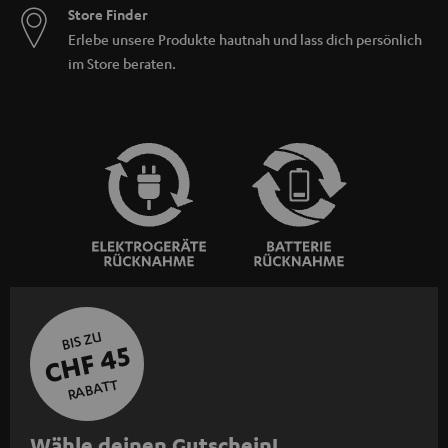
Store Finder
Erlebe unsere Produkte hautnah und lass dich persönlich
im Store beraten.
BIS ZU
CHF 45
RABATT
N
Wähle deinen Gutschein!