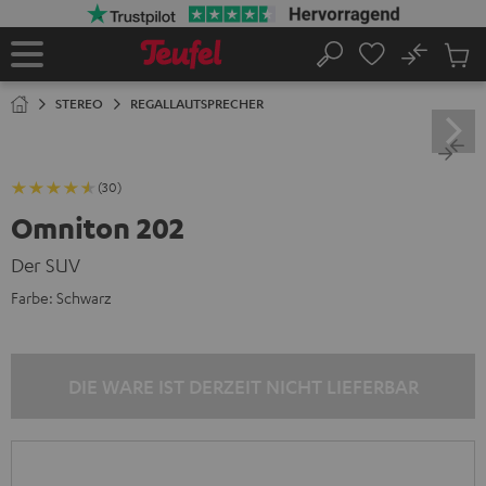
ZUM
NHALT
RINGEN
No
Abs
Startseite
Suche
Artike
im
STEREO
REGALLAUTSPRECHER
Waren
(30)
Omniton 202
Der SUV
Farbe:
Schwarz
DIE WARE IST DERZEIT NICHT LIEFERBAR