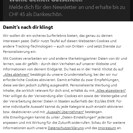
Melde dich für den Newsletter an und erhalte bis zu
e
CHF 45 als Dankeschön.
w
s
Damit‘s nach dir klingt
JETZT
EMAIL
l
Wir wollen dir ein sicheres Surferlebnis bieten, das genau zu deinen
ANME
WIDGET
Interessen passt. Dafür nutzt Teufel auf diesen Webseiten Cookies und
e
andere Tracking-Technologien – auch von Dritten - und setzt Dienste zur
t
Personalisierung ein.
Mit Cookies verarbeiten wir und andere Marketingpartner Daten von dir und
t
lernen, was dir gefällt - durch dein Verhalten auf unserer Website und
e
Informationen von deinem Endgerät. Du hast es in der Hand: Klickst du auf
„Alles ablehnen“
bestätigst du unsere Grundeinstellung, bei der wir nur
r
erforderliche Cookies aktivieren. Damit erhältst du zwar Empfehlungen,
diese werden jedoch zufällig ausgewählt. Personalisierte Werbung und
a
Inhalte, die wirklich relevant für dich sind, erhältst du mit
„Alles akzeptieren“
.
n
Hier willigst du der Verwendung aller Cookies ein sowie der Weitergabe und
Kategorien
der Verarbeitung deiner Daten in Staaten außerhalb der EU/des EWR. Für
m
eine individuelle Auswahl kannst du jede Kategorie auch einzeln aktivieren
bzw. deaktivieren und mit
„Auswahl übernehmen“
bestätigen.
HEIMKINO
e
Unternehmen
Alle Einwilligungen kannst du unter „Daten-Einstellungen“ jederzeit
l
anpassen und mit Wirkung für die Zukunft widerrufen. Schau dir für weitere
HEIMKINO-KOMPLETTANLAGEN
Informationen auch unsere
Datenschutzerklärung
und das
Impressum
an.
SUPPORT
d
Teufel Onlineshops