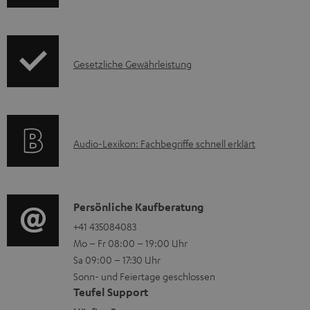
r
e
o
n
d
t
I
Gesetzliche Gewährleistung
u
e
n
k
z
f
t
u
o
F
m
A
Audio-Lexikon: Fachbegriffe schnell erklärt
r
A
H
u
m
Q
e
d
a
s
r
i
K
Persönliche Kaufberatung
t
u
o
o
+41 435084083
i
n
Mo – Fr 08:00 – 19:00 Uhr
-
n
o
t
Sa 09:00 – 17:30 Uhr
L
t
n
e
Sonn- und Feiertage geschlossen
e
a
e
Teufel Support
r