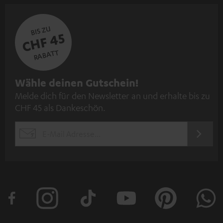
BIS ZU
CHF 45
RABATT
N
Wähle deinen Gutschein!
Melde dich für den Newsletter an und erhalte bis zu
e
CHF 45 als Dankeschön.
w
s
JETZT
EMAIL
l
ANME
WIDGET
e
t
t
e
r