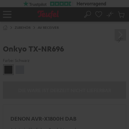
ZUM
NHALT
RINGEN
No
Abs
Startseite
Suche
Artike
im
ZUBEHÖR
AV RECEIVER
Waren
Onkyo TX-NR696
Farbe:
Schwarz
Schwarz
Silber
DIE WARE IST DERZEIT NICHT LIEFERBAR
DENON AVR-X1800H DAB