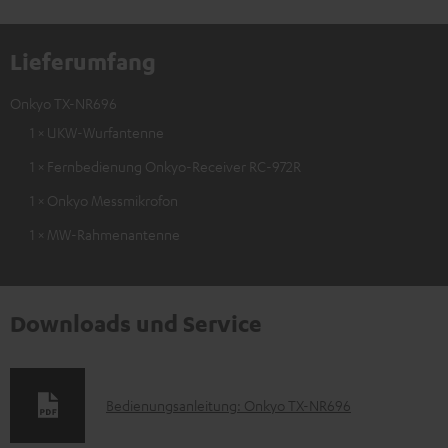
Lieferumfang
Onkyo TX-NR696
1 × UKW-Wurfantenne
1 × Fernbedienung Onkyo-Receiver RC-972R
1 × Onkyo Messmikrofon
1 × MW-Rahmenantenne
Downloads und Service
D
Bedienungsanleitung: Onkyo TX-NR696
o