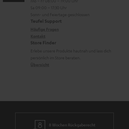
Mo – Fr 08:00 – 19:00 Uhr
-
n
o
t
Sa 09:00 – 17:30 Uhr
L
t
n
e
Sonn- und Feiertage geschlossen
e
a
e
Teufel Support
r
x
k
n
Häufige Fragen
l
i
Kontakt
t
z
a
Store Finder
k
d
u
d
Erlebe unsere Produkte hautnah und lass dich
o
a
r
e
persönlich im Store beraten.
n
t
G
Übersicht
n
e
a
n
r
a
n
t
i
e
8 Wochen Rückgaberecht