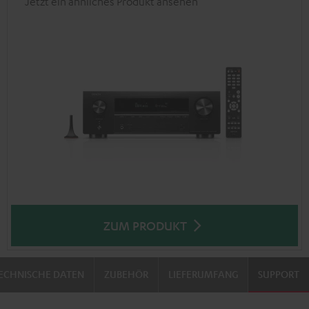
Jetzt ein ähnliches Produkt ansehen
ZUM PRODUKT
ECHNISCHE DATEN
ZUBEHÖR
LIEFERUMFANG
SUPPORT