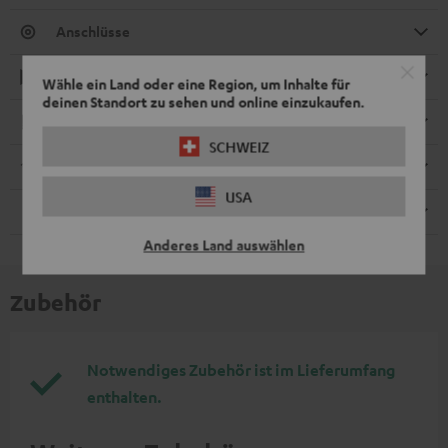
Anschlüsse
Wiedergabe
Wähle ein Land oder eine Region, um Inhalte für
deinen Standort zu sehen und online einzukaufen.
Elektronik
SCHWEIZ
Streaming-Dienste
USA
Fernbedienung
Anderes Land auswählen
Zubehör
Notwendiges Zubehör ist im Lieferumfang
enthalten.