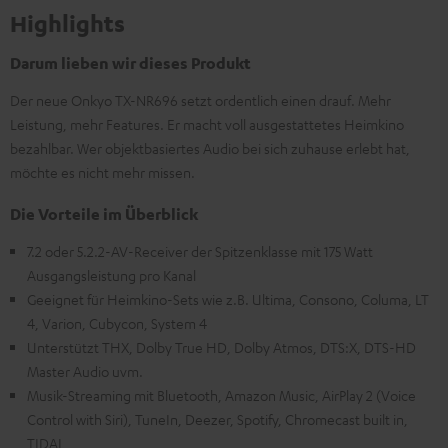
Highlights
Darum lieben wir dieses Produkt
Der neue Onkyo TX-NR696 setzt ordentlich einen drauf. Mehr
Leistung, mehr Features. Er macht voll ausgestattetes Heimkino
bezahlbar. Wer objektbasiertes Audio bei sich zuhause erlebt hat,
möchte es nicht mehr missen.
Die Vorteile im Überblick
7.2 oder 5.2.2-AV-Receiver der Spitzenklasse mit 175 Watt
Ausgangsleistung pro Kanal
Geeignet für Heimkino-Sets wie z.B. Ultima, Consono, Columa, LT
4, Varion, Cubycon, System 4
Unterstützt THX, Dolby True HD, Dolby Atmos, DTS:X, DTS-HD
Master Audio uvm.
Musik-Streaming mit Bluetooth, Amazon Music, AirPlay 2 (Voice
Control with Siri), TuneIn, Deezer, Spotify, Chromecast built in,
TIDAL