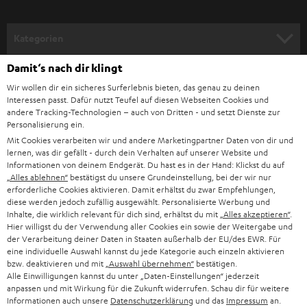
a
n
Kategorien
m
Damit‘s nach dir klingt
HEIMKINO
e
Unternehmen
Wir wollen dir ein sicheres Surferlebnis bieten, das genau zu deinen
l
HEIMKINO-KOMPLETTANLAGEN
Interessen passt. Dafür nutzt Teufel auf diesen Webseiten Cookies und
SUPPORT
d
andere Tracking-Technologien – auch von Dritten - und setzt Dienste zur
Teufel Onlineshops
Personalisierung ein.
SOUNDBARS
u
KARRIERE
Mit Cookies verarbeiten wir und andere Marketingpartner Daten von dir und
DEUTSCHLAND
n
lernen, was dir gefällt - durch dein Verhalten auf unserer Website und
STEREO
Informationen von deinem Endgerät. Du hast es in der Hand: Klickst du auf
PRESSE & MARKETING
g
„Alles ablehnen“
bestätigst du unsere Grundeinstellung, bei der wir nur
ÖSTERREICH
erforderliche Cookies aktivieren. Damit erhältst du zwar Empfehlungen,
SMART HOME
GESCHÄFTSKUNDEN
diese werden jedoch zufällig ausgewählt. Personalisierte Werbung und
Inhalte, die wirklich relevant für dich sind, erhältst du mit
„Alles akzeptieren“
.
SCHWEIZ
BLUETOOTH-LAUTSPRECHER
Hier willigst du der Verwendung aller Cookies ein sowie der Weitergabe und
PARTNERPROGRAMM
der Verarbeitung deiner Daten in Staaten außerhalb der EU/des EWR. Für
KOPFHÖRER
eine individuelle Auswahl kannst du jede Kategorie auch einzeln aktivieren
NIEDERLANDE
BLOG
bzw. deaktivieren und mit
„Auswahl übernehmen“
bestätigen.
Alle Einwilligungen kannst du unter „Daten-Einstellungen“ jederzeit
BLUETOOTH-KOPFHÖRER
NEWSLETTER
anpassen und mit Wirkung für die Zukunft widerrufen. Schau dir für weitere
BELGIEN
Informationen auch unsere
Datenschutzerklärung
und das
Impressum
an.