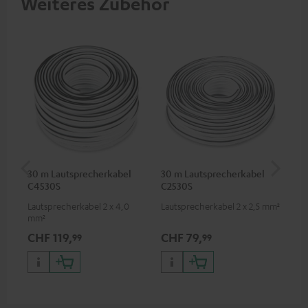
Weiteres Zubehör
30 m Lautsprecherkabel
30 m Lautsprecherkabel
5,
C4530S
C2530S
C3
Lautsprecherkabel 2 x 4,0
Lautsprecherkabel 2 x 2,5 mm²
Ho
mm²
Ver
Ci
CHF 119,
CHF 79,
CH
99
99