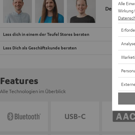
Alle Ein
Deine Kauf
Wirkung 
Datensch
Erforde
Lass dich in einem der Teufel Stores beraten
Analys
Lass Dich als Geschäftskunde beraten
Market
Persona
Features
Externe
Alle Technologien im Überblick