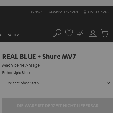
SUPPORT
GESCHÄFTSKUNDEN
STORE FINDER
No
R
MEHR
Suche
Mein
Artikel
Konto
im
Warenk
REAL BLUE + Shure MV7
Mach deine Ansage
Farbe:
Night Black
DIE WARE IST DERZEIT NICHT LIEFERBAR