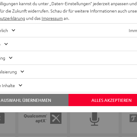
Keinen Store in der Nähe? Kein Problem,
willigungen kannst du unter „Daten-Einstellungen“ jederzeit anpassen und
beratung
beraten dich auch persönlich am Telefo
für die Zukunft widerrufen. Schau dir für weitere Informationen auch uns
Hier Termin buchen
utzerklärung
und das
Impressum
an.
rlich
Imme
e
ing
lisierung
 Inhalte
AUSWAHL ÜBERNEHMEN
ALLES AKZEPTIEREN