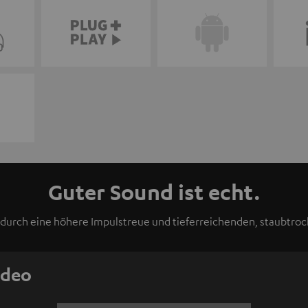
Guter Sound ist echt.
durch eine höhere Impulstreue und tieferreichenden, staubtroc
ideo