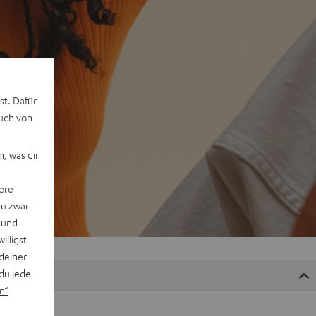
st. Dafür
auch von
, was dir
ere
du zwar
 und
willigst
deiner
du jede
n“