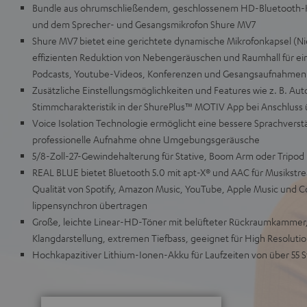
Bundle aus ohrumschließendem, geschlossenem HD-Bluetooth-Ko
und dem Sprecher- und Gesangsmikrofon Shure MV7
Shure MV7 bietet eine gerichtete dynamische Mikrofonkapsel (Nie
effizienten Reduktion von Nebengeräuschen und Raumhall für ein
Podcasts, Youtube-Videos, Konferenzen und Gesangsaufnahmen
Zusätzliche Einstellungsmöglichkeiten und Features wie z. B. Au
Stimmcharakteristik in der ShurePlus™ MOTIV App bei Anschluss
Voice Isolation Technologie ermöglicht eine bessere Sprachverstä
professionelle Aufnahme ohne Umgebungsgeräusche
5/8-Zoll-27-Gewindehalterung für Stative, Boom Arm oder Tripod
REAL BLUE bietet Bluetooth 5.0 mit apt-X® und AAC für Musikstr
Qualität von Spotify, Amazon Music, YouTube, Apple Music und C
lippensynchron übertragen
Große, leichte Linear-HD-Töner mit belüfteter Rückraumkammer, 
Klangdarstellung, extremen Tiefbass, geeignet für High Resoluti
Hochkapazitiver Lithium-Ionen-Akku für Laufzeiten von über 55 