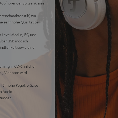
pfhörer der Spitzenklasse
rencharakteristik) zur
e sehr hohe Qualität bei
to Level Modus, EQ und
 über USB möglich
ndlichkeit sowie eine
eaming in CD-ähnlicher
o., Videoton wird
für hohe Pegel, präzise
on Audio
Stunden