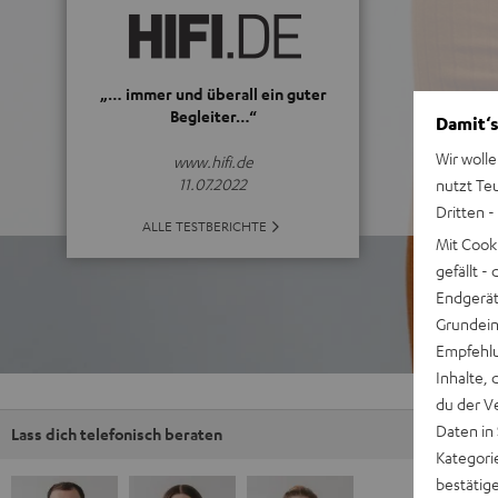
„… immer und überall ein guter
Begleiter…“
Damit‘s
Wir wolle
www.hifi.de
11.07.2022
nutzt Te
Dritten -
ALLE TESTBERICHTE
Mit Cook
gefällt 
Endgerät.
Grundeins
Empfehlu
Inhalte, 
du der V
Daten in
Lass dich telefonisch beraten
Kategori
bestätig