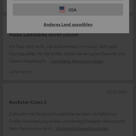
USA
Anderes Land auswählen
10.04.2026
Halbe Lautstärke reicht schon!
Ich Trau mich nicht, voll aufzudrehen (im Haus). Sehr gute
Soundqualität. Für die Größe, haben sie ein gutes Gewicht. Die
Stereo-Kopplung fu
Komplette Bewertung lesen
Johannes H.
29.01.2026
Rockster Cross 2
Zufrieden mit Klang und Lautstärke bei dem Verhältnis zur
Größe! Verarbeitung sauber und wertig!Einzigster Minuspunkt
beim Partymodus ist di
Komplette Bewertung lesen