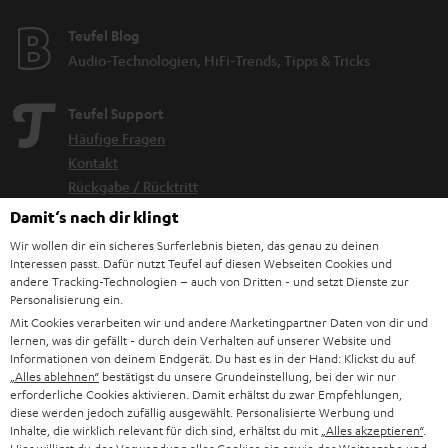
Teufel Blog
Audio-Technologien, HiFi-Trends, Tipps & Tricks
Teufel Support
Häufige Fragen
Kontakt
Rückgabe / Rücktritt
Sendungsverfolgung
Damit‘s nach dir klingt
Wir wollen dir ein sicheres Surferlebnis bieten, das genau zu deinen
Store Finder
Interessen passt. Dafür nutzt Teufel auf diesen Webseiten Cookies und
andere Tracking-Technologien – auch von Dritten - und setzt Dienste zur
Erlebe unsere Produkte hautnah und lass dich persönlich
Personalisierung ein.
im Store beraten.
Mit Cookies verarbeiten wir und andere Marketingpartner Daten von dir und
lernen, was dir gefällt - durch dein Verhalten auf unserer Website und
Informationen von deinem Endgerät. Du hast es in der Hand: Klickst du auf
„Alles ablehnen“
bestätigst du unsere Grundeinstellung, bei der wir nur
erforderliche Cookies aktivieren. Damit erhältst du zwar Empfehlungen,
diese werden jedoch zufällig ausgewählt. Personalisierte Werbung und
Inhalte, die wirklich relevant für dich sind, erhältst du mit
„Alles akzeptieren“
.