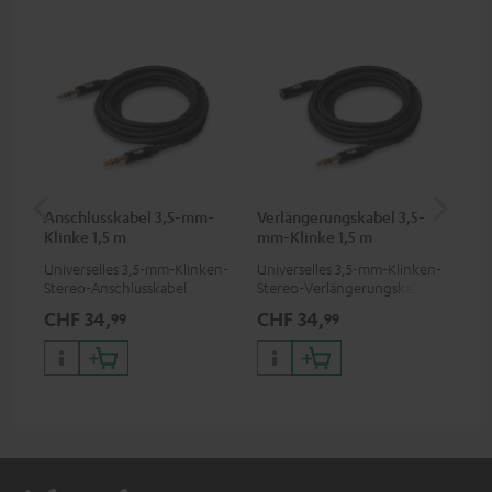
Anschlusskabel 3,5-mm-
Verlängerungskabel 3,5-
Pi
Klinke 1,5 m
mm-Klinke 1,5 m
Universelles 3,5-mm-Klinken-
Universelles 3,5-mm-Klinken-
2-K
Stereo-Anschlusskabel
Stereo-Verlängerungskabel
ver
Sof
CHF 34,
CHF 34,
CH
99
99
DJ 
DJ)