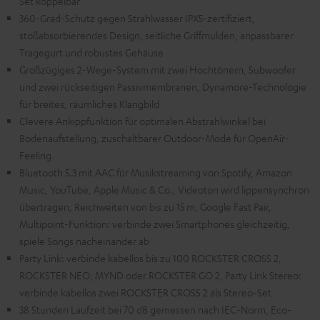
Set koppelbar
360-Grad-Schutz gegen Strahlwasser IPX5-zertifiziert,
stoßabsorbierendes Design, seitliche Griffmulden, anpassbarer
Tragegurt und robustes Gehäuse
Großzügiges 2-Wege-System mit zwei Hochtönern, Subwoofer
und zwei rückseitigen Passivmembranen, Dynamore-Technologie
für breites, räumliches Klangbild
Clevere Ankippfunktion für optimalen Abstrahlwinkel bei
Bodenaufstellung, zuschaltbarer Outdoor-Mode für OpenAir-
Feeling
Bluetooth 5.3 mit AAC für Musikstreaming von Spotify, Amazon
Music, YouTube, Apple Music & Co., Videoton wird lippensynchron
übertragen, Reichweiten von bis zu 15 m, Google Fast Pair,
Multipoint-Funktion: verbinde zwei Smartphones gleichzeitig,
spiele Songs nacheinander ab
Party Link: verbinde kabellos bis zu 100 ROCKSTER CROSS 2,
ROCKSTER NEO, MYND oder ROCKSTER GO 2, Party Link Stereo:
verbinde kabellos zwei ROCKSTER CROSS 2 als Stereo-Set
38 Stunden Laufzeit bei 70 dB gemessen nach IEC-Norm, Eco-