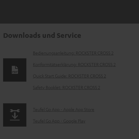
Downloads und Service
D
Bedienungsanleitung: ROCKSTER CROSS 2
o
Konformitätserklärung: ROCKSTER CROSS 2
k
Quick Start Guide: ROCKSTER CROSS 2
u
Safety Booklet: ROCKSTER CROSS 2
m
e
n
p
Teufel Go App - Apple App Store
t
a
Teufel Go App - Google Play
e
g
z
e