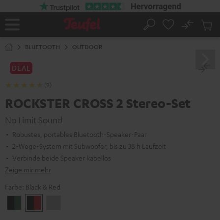
ZUM
NHALT
RINGEN
No
Abs
Startseite
Suche
Artike
im
BLUETOOTH
OUTDOOR
Waren
DEAL
(9)
ROCKSTER CROSS 2 Stereo-Set
No Limit Sound
Robustes, portables Bluetooth-Speaker-Paar
2-Wege-System mit Subwoofer, bis zu 38 h Laufzeit
Verbinde beide Speaker kabellos
Zeige mir mehr
Farbe:
Black & Red
Black
Black
Light
&
&
Gray