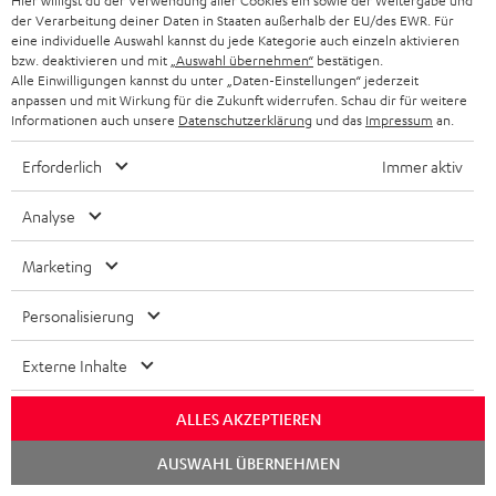
Hier willigst du der Verwendung aller Cookies ein sowie der Weitergabe und
der Verarbeitung deiner Daten in Staaten außerhalb der EU/des EWR. Für
eine individuelle Auswahl kannst du jede Kategorie auch einzeln aktivieren
bzw. deaktivieren und mit
„Auswahl übernehmen“
bestätigen.
Alle Einwilligungen kannst du unter „Daten-Einstellungen“ jederzeit
anpassen und mit Wirkung für die Zukunft widerrufen. Schau dir für weitere
Informationen auch unsere
Datenschutzerklärung
und das
Impressum
an.
BIS ZU
CHF 45
Erforderlich
Immer aktiv
RABATT
Analyse
Marketing
N
Wähle deinen Gutschein!
Melde dich für den Newsletter an und erhalte bis zu
e
Personalisierung
CHF 45 als Dankeschön.
w
Externe Inhalte
s
JETZT
EMAIL
l
ANME
ALLES AKZEPTIEREN
WIDGET
e
Chat
AUSWAHL ÜBERNEHMEN
t
starten