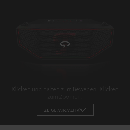
Klicken und halten zum Bewegen. Klicken
zum Zoomen.
Tap to zoom
ZEIGE MIR MEHR