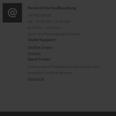
a
n
t
i
K
Persönliche Kaufberatung
t
e
.
o
o
+41 435084083
i
n
Mo – Fr 08:00 – 19:00 Uhr
l
-
n
o
z
Sa 09:00 – 17:30 Uhr
i
L
t
n
u
Sonn- und Feiertage geschlossen
n
e
a
e
Teufel Support
m
k
x
k
n
Häufige Fragen
V
s
i
Kontakt
t
z
e
Store Finder
.
k
d
u
r
Erlebe unsere Produkte hautnah und lass dich
t
o
a
r
s
persönlich im Store beraten.
i
n
t
G
Übersicht
a
t
e
a
n
l
n
r
d
e
a
_
n
h