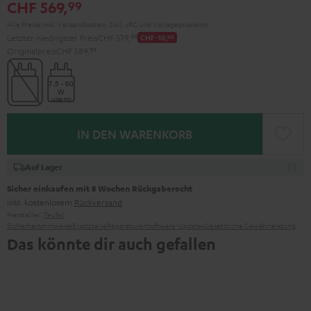
CHF 569,
99
Green
Red
Alle Preise inkl. Versandkosten, Zoll, vRG und Vorlageprovision.
Letzter niedrigster Preis
CHF 579,
99
CHF -10,
00
Originalpreis
CHF 589,
99
IN DEN WARENKORB
Auf Lager
Sicher einkaufen mit 8 Wochen Rückgaberecht
inkl. kostenlosem
Rückversand
Hersteller:
Teufel
Sicherheitshinweise
Ersatzteile
Reparaturen
Software-Updates
Gesetzliche Gewährleistung
Das könnte dir auch gefallen