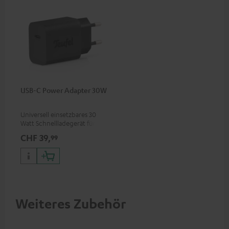
USB-C Power Adapter 30W
Universell einsetzbares 30
Watt Schnellladegerät für
Kopfhörer & Portables sowie
CHF 39,
99
Apple iPhones, Android
Smartphones, Tablets und
Geräte mit USB-C-Anschluss
Weiteres Zubehör