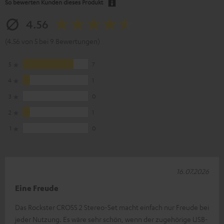
So bewerten Kunden dieses Produkt
4.56
(4.56 von 5 bei 9 Bewertungen)
5
7
4
1
3
0
2
1
1
0
16.07.2026
Eine Freude
Das Rockster CROSS 2 Stereo-Set macht einfach nur Freude bei
jeder Nutzung. Es wäre sehr schön, wenn der zugehörige USB-