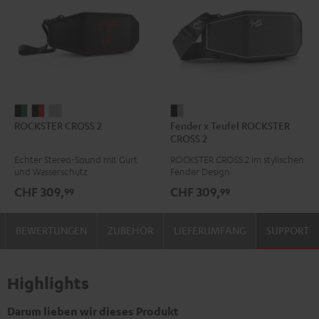
ROCKSTER
ROCKSTER
ROCKSTER
Fender
ROCKSTER CROSS 2
Fender x Teufel ROCKSTER
CROSS
CROSS
CROSS
x
CROSS 2
2
2
2
Teufel
Echter Stereo-Sound mit Gurt
ROCKSTER CROSS 2 im stylischen
Black
Black
Light
ROCKSTER
und Wasserschutz
Fender Design
&
&
Gray
CROSS
CHF 309,
CHF 309,
99
99
Green
Red
2
Black
BEWERTUNGEN
ZUBEHÖR
LIEFERUMFANG
SUPPORT
&
Steel
Highlights
Darum lieben wir dieses Produkt