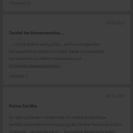
Thorsten H.
07.12.2025
Teufel im Stereomodus...
...und die Bühne wird größer...ein hervorragendes
Klangverhältnis macht sich breit. Beide Lautsprecher
harmonieren excellent miteinander und
Komplette Bewertung lesen
Matthias S.
20.11.2025
Feine Geräte
Bin sehr zufrieden mit dem Set-für meine Bedürfnisse
perfekt,unkomplizierte Kopplung der Geräte-Sound ist auch in
Ordnung... verwende sie in
Komplette Bewertung lesen