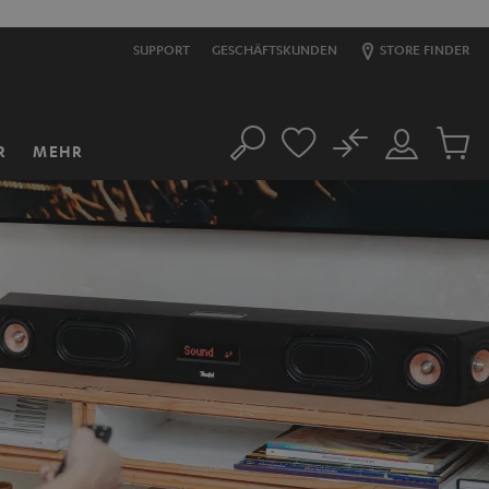
SUPPORT
GESCHÄFTSKUNDEN
STORE FINDER
No
R
MEHR
Suche
Mein
Artikel
Konto
im
Warenk