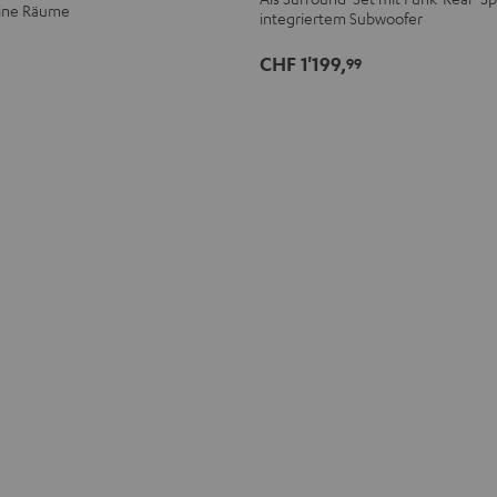
"5.0-
"5.0-
eine Räume
integriertem Subwoofer
Set"
Set"
Schwarz
Weiß
CHF 1'199,
99