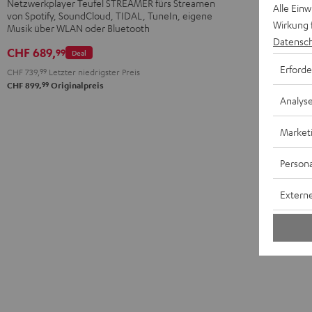
Netzwerkplayer Teufel STREAMER fürs Streamen
Schwarz
Weiß
Alle Ein
von Spotify, SoundCloud, TIDAL, TuneIn, eigene
Wirkung 
Musik über WLAN oder Bluetooth
Datensch
CHF 689,
99
Deal
Erforde
CHF 739,
99
Letzter niedrigster Preis
99
CHF 899,
Originalpreis
Analys
Market
Persona
Externe