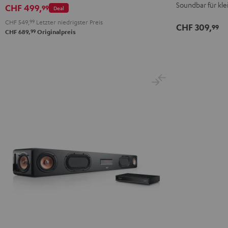
Soundbar für kl
CHF 499,
99
Deal
CHF 549,
99
Letzter niedrigster Preis
CHF 309,
99
99
CHF 689,
Originalpreis