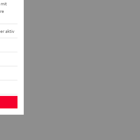
 mit
ere
r aktiv