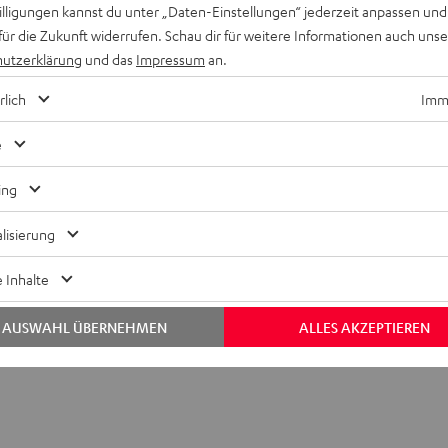
willigungen kannst du unter „Daten-Einstellungen“ jederzeit anpassen und
für die Zukunft widerrufen. Schau dir für weitere Informationen auch uns
utzerklärung
und das
Impressum
an.
rlich
Imme
e
ing
lisierung
 Inhalte
AUSWAHL ÜBERNEHMEN
ALLES AKZEPTIEREN