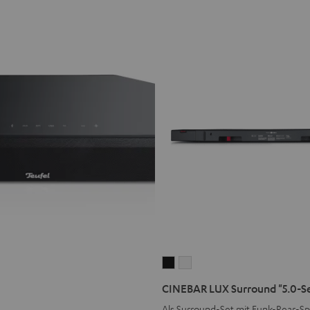
CINEBAR
CINEBAR
LUX
LUX
CINEBAR LUX Surround "5.0-S
Surround
Surround
Als Surround-Set mit Funk-Rear-S