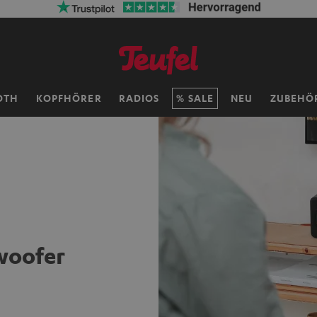
OTH
KOPFHÖRER
RADIOS
SALE
NEU
ZUBEHÖ
woofer