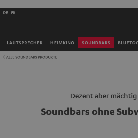
ZUM
NHALT
Shopsprache
RINGEN
DE
FR
auswählen
LAUTSPRECHER
HEIMKINO
SOUNDBARS
BLUETO
Startseite
ALLE SOUNDBARS PRODUKTE
Dezent aber mächtig
Soundbars ohne Sub