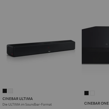
CINEBAR
CINEBAR
CINEBAR
CINEBAR
ULTIMA
ULTIMA
CINEBAR ULTIMA
ONE
ONE
Schwarz
Weiß
CINEBAR ONE
Die ULTIMA im Soundbar-Format
Black
White