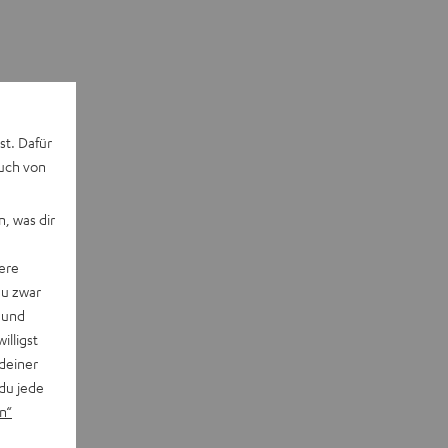
st. Dafür
auch von
, was dir
ere
du zwar
 und
willigst
deiner
du jede
n“