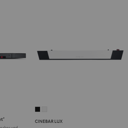
CINEBAR
CINEBAR
LUX
LUX
et"
CINEBAR LUX
Schwarz
Weiß
peaker und