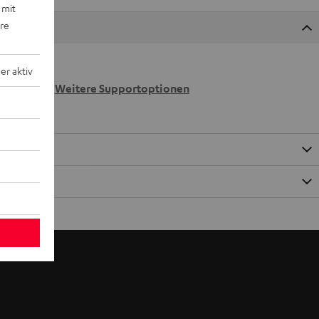
 mit
ere
r aktiv
 wir
n.
Weitere Supportoptionen