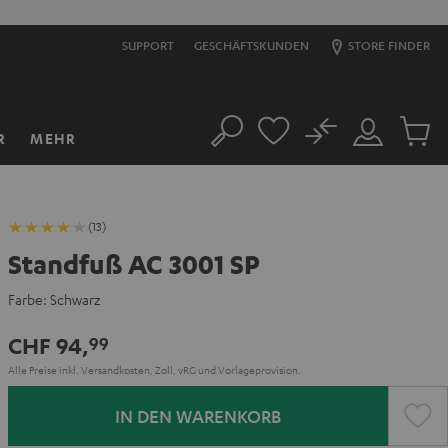
SUPPORT
GESCHÄFTSKUNDEN
STORE FINDER
No
R
MEHR
Suche
Mein
Artikel
Konto
im
Warenk
(13)
Standfuß AC 3001 SP
Farbe:
Schwarz
CHF 94,
99
Alle Preise inkl. Versandkosten, Zoll, vRG und Vorlageprovision.
IN DEN WARENKORB