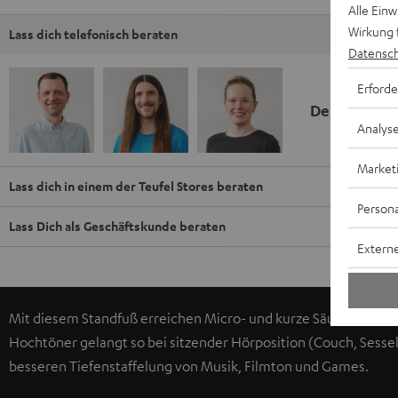
Alle Ein
Wirkung 
Lass dich telefonisch beraten
Datensch
Erforde
Deine Kauf
Analys
Market
Lass dich in einem der Teufel Stores beraten
Persona
Lass Dich als Geschäftskunde beraten
Externe
Mit diesem Standfuß erreichen Micro- und kurze Säulen-Laut
Hochtöner gelangt so bei sitzender Hörposition (Couch, Sessel
besseren Tiefenstaffelung von Musik, Filmton und Games.