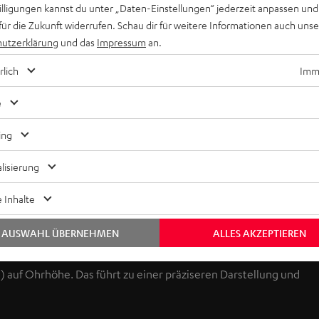
willigungen kannst du unter „Daten-Einstellungen“ jederzeit anpassen und
für die Zukunft widerrufen. Schau dir für weitere Informationen auch uns
utzerklärung
und das
Impressum
an.
rlich
Imme
Keinen Store in der Nähe? Kein Problem,
beratung
beraten dich auch persönlich am Telefo
e
Hier Termin buchen
ing
lisierung
 Inhalte
AUSWAHL ÜBERNEHMEN
ALLES AKZEPTIEREN
sprecher eine optimale Wiedergabehöhe. Der entsprechende
) auf Ohrhöhe. Das führt zu einer präziseren Darstellung und