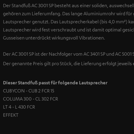
Der Standfuß AC 3001 SP besteht aus einer soliden, auswechs
gehören zum Lieferumfang. Das lange Aluminiumrohr wird für g
Lautsprecher genutzt. Das Lautsprecherkabel (bis 4,0 mm²) k
Lautsprecher wird fest verschraubt und ist damit optimal gesi
Gusseisen unterdrückt wirkungsvoll Vibrationen.
Der AC 3001 SP ist der Nachfolger vom AC 3401 SP und AC 5001 S
Der genannte Preis gilt pro Stück, die Lieferung erfolgt jeweils
Dieser Standfuß passt für folgende Lautsprecher
CUBYCON - CUB 2 FCR 15
COLUMA 300 - CL 302 FCR
LT 4 - L 430 FCR
EFFEKT