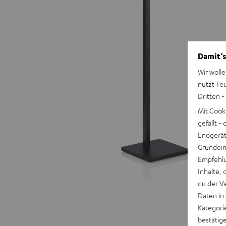
Damit‘s
Wir wolle
nutzt Te
Dritten -
Mit Cook
gefällt 
Endgerät.
Grundeins
Empfehlu
Inhalte, 
du der V
Daten in
Kategori
bestätig