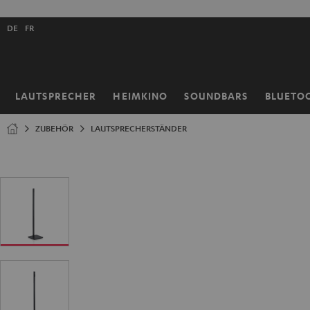
ZUM
NHALT
Shopsprache
RINGEN
DE
FR
auswählen
LAUTSPRECHER
HEIMKINO
SOUNDBARS
BLUETO
Startseite
ZUBEHÖR
LAUTSPRECHERSTÄNDER