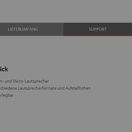
LIEFERUMFANG
SUPPORT
ick
len- und Micro-Lautsprecher
schiedene Lautsprecherformate und Aufstellhöhen
erlegbar