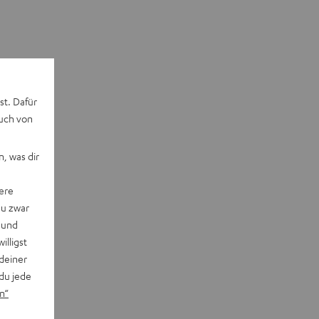
st. Dafür
auch von
, was dir
ere
du zwar
 und
willigst
deiner
du jede
n“