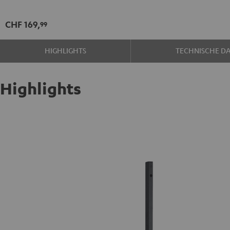
SP
(Paar)
CHF 169,
99
Schwarz
HIGHLIGHTS
TECHNISCHE D
Highlights