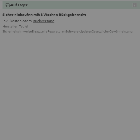
Auf Lager
Sicher einkaufen mit 8 Wochen Rückgaberecht
inkl. kostenlosem
Rückversand
Hersteller:
Teufel
Sicherheitshinweise
Ersatzteile
Reparaturen
Software-Updates
Gesetzliche Gewährleistung