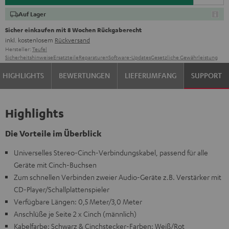
Auf Lager
Sicher einkaufen mit 8 Wochen Rückgaberecht
inkl. kostenlosem
Rückversand
Hersteller:
Teufel
Sicherheitshinweise
Ersatzteile
Reparaturen
Software-Updates
Gesetzliche Gewährleistung
HIGHLIGHTS
BEWERTUNGEN
LIEFERUMFANG
SUPPORT
Highlights
Die Vorteile im Überblick
Universelles Stereo-Cinch-Verbindungskabel, passend für alle
Geräte mit Cinch-Buchsen
Zum schnellen Verbinden zweier Audio-Geräte z.B. Verstärker mit
CD-Player/Schallplattenspieler
Verfügbare Längen: 0,5 Meter/3,0 Meter
Anschlüße je Seite 2 x Cinch (männlich)
Kabelfarbe: Schwarz & Cinchstecker-Farben: Weiß/Rot