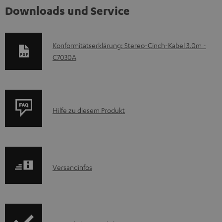
Downloads und Service
D
Konformitätserklärung: Stereo-Cinch-Kabel 3.0m -
C7030A
o
k
u
m
P
Hilfe zu diesem Produkt
e
r
n
o
t
d
e
I
Versandinfos
u
z
n
k
u
f
t
m
o
F