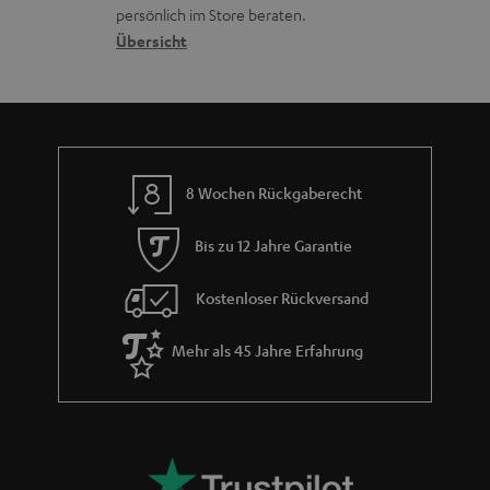
o
a
r
s
persönlich im Store beraten.
n
t
G
Übersicht
a
e
a
n
n
r
d
a
n
8 Wochen Rückgaberecht
t
i
Bis zu 12 Jahre Garantie
e
Kostenloser Rückversand
Mehr als 45 Jahre Erfahrung