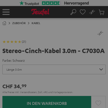
ZUM
NHALT
RINGEN
No
Abs
Startseite
Suche
Artike
im
ZUBEHÖR
KABEL
Waren
(21)
Stereo-Cinch-Kabel 3.0m - C7030A
Farbe:
Schwarz
CHF 34,
99
Alle Preise inkl. Versandkosten, Zoll, vRG und Vorlageprovision.
IN DEN WARENKORB