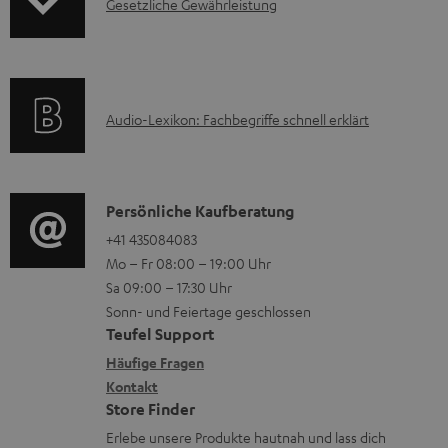
H
I
Gesetzliche Gewährleistung
r
A
e
n
m
Q
r
f
a
s
u
o
t
A
Audio-Lexikon: Fachbegriffe schnell erklärt
n
r
i
u
t
m
o
d
e
a
n
i
K
Persönliche Kaufberatung
r
t
e
o
o
+41 435084083
l
i
n
Mo – Fr 08:00 – 19:00 Uhr
-
n
a
o
z
Sa 09:00 – 17:30 Uhr
L
t
d
n
u
Sonn- und Feiertage geschlossen
e
a
e
e
Teufel Support
m
x
k
n
n
Häufige Fragen
V
i
Kontakt
t
z
e
Store Finder
k
d
u
r
Erlebe unsere Produkte hautnah und lass dich