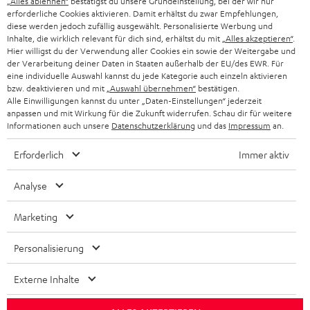
g
„Alles ablehnen“
bestätigst du unsere Grundeinstellung, bei der wir nur
ÖSTERREICH
erforderliche Cookies aktivieren. Damit erhältst du zwar Empfehlungen,
SMART HOME
GESCHÄFTSKUNDEN
diese werden jedoch zufällig ausgewählt. Personalisierte Werbung und
Inhalte, die wirklich relevant für dich sind, erhältst du mit
„Alles akzeptieren“
.
SCHWEIZ
BLUETOOTH-LAUTSPRECHER
Hier willigst du der Verwendung aller Cookies ein sowie der Weitergabe und
PARTNERPROGRAMM
der Verarbeitung deiner Daten in Staaten außerhalb der EU/des EWR. Für
KOPFHÖRER
eine individuelle Auswahl kannst du jede Kategorie auch einzeln aktivieren
NIEDERLANDE
BLOG
bzw. deaktivieren und mit
„Auswahl übernehmen“
bestätigen.
Alle Einwilligungen kannst du unter „Daten-Einstellungen“ jederzeit
BLUETOOTH-KOPFHÖRER
NEWSLETTER
anpassen und mit Wirkung für die Zukunft widerrufen. Schau dir für weitere
BELGIEN
Informationen auch unsere
Datenschutzerklärung
und das
Impressum
an.
STEREOANLAGEN
STORES
Erforderlich
Immer aktiv
FRANKREICH
LAUTSPRECHER
DEINE VORTEILE BEI TEUFEL
Analyse
POLEN
ULTIMA-SERIE
TEUFEL STORY
Marketing
IN-EAR-KOPFHÖRER
SPANIEN
UNSER MANAGEMENT
Personalisierung
FANSHOP
Technische Änderungen, Tippfehler und Irrtum vorbehalten. Das auf unseren
NACHHALTIGKEIT
ITALIEN
Externe Inhalte
Fotos abgebildete Zubehör ist nicht im Lieferumfang enthalten. Etwaige
NEUHEITEN
Entsorgungsgebühren für Batterien sind im Preis inbegriffen.
UNSERE WERTE
USA