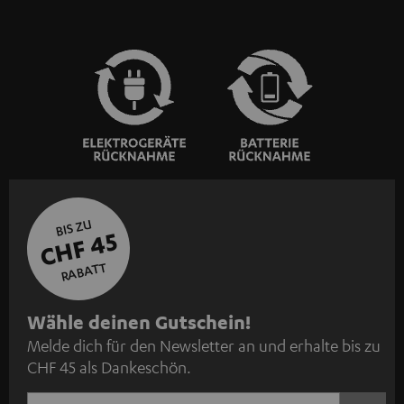
BIS ZU
CHF 45
RABATT
N
Wähle deinen Gutschein!
Melde dich für den Newsletter an und erhalte bis zu
e
CHF 45 als Dankeschön.
w
s