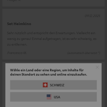
09.12.2025
Set Heimkino
Sehr nützlich und entspricht den Erwartungen. Vielleicht ein
wenig zu genau! Einmal aufgetragen, ist es sehr schwierig, es
zu entfernen.
Francesco M.
(automatisch übersetzt *)
07.08.2025
Wähle ein Land oder eine Region, um Inhalte für
deinen Standort zu sehen und online einzukaufen.
Vergangenheit im Perfekt
SCHWEIZ
Schade, dass ich den T 10 nicht geliefert bekommen habe! Ich
habe den T8 (der T10 war im Paket) nach einigem Ärger
USA
erhalten, am Ende habe ic
Komplette Bewertung lesen
Benno S.
(automatisch übersetzt *)