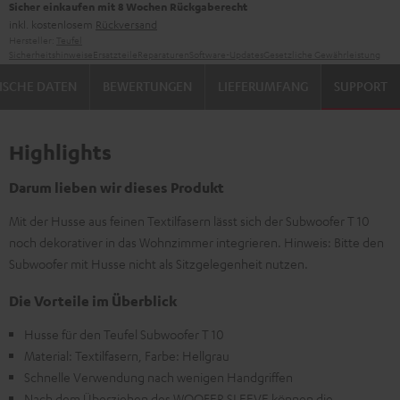
Sicher einkaufen mit 8 Wochen Rückgaberecht
inkl. kostenlosem
Rückversand
Hersteller:
Teufel
Sicherheitshinweise
Ersatzteile
Reparaturen
Software-Updates
Gesetzliche Gewährleistung
ISCHE DATEN
BEWERTUNGEN
LIEFERUMFANG
SUPPORT
Highlights
Darum lieben wir dieses Produkt
Mit der Husse aus feinen Textilfasern lässt sich der Subwoofer T 10
noch dekorativer in das Wohnzimmer integrieren. Hinweis: Bitte den
Subwoofer mit Husse nicht als Sitzgelegenheit nutzen.
Die Vorteile im Überblick
Husse für den Teufel Subwoofer T 10
Material: Textilfasern, Farbe: Hellgrau
Schnelle Verwendung nach wenigen Handgriffen
Nach dem Überziehen des WOOFER SLEEVE können die