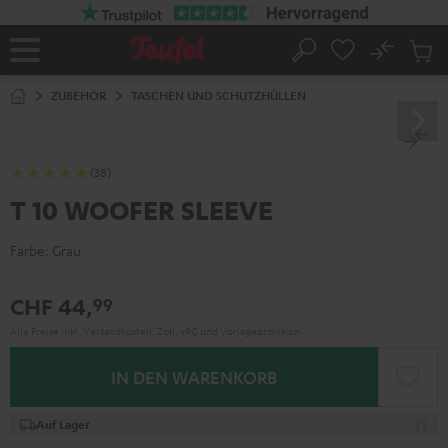
ZUM
NHALT
RINGEN
No
Abs
Startseite
Suche
Artike
im
ZUBEHÖR
TASCHEN UND SCHUTZHÜLLEN
Waren
(38)
T 10 WOOFER SLEEVE
Farbe:
Grau
CHF 44,
99
Alle Preise inkl. Versandkosten, Zoll, vRG und Vorlageprovision.
IN DEN WARENKORB
Auf Lager