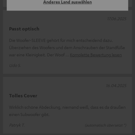
Anderes Land auswählen
17.06.2025
Passt optisch
Die Woofer-SLEEVE gehört für mich entscheidend dazu.
Überziehen des Woofers und dem Anschrauben der Standfüße
war eine Kleinigkeit. Der Woof
Komplette Bewertung lesen
Udo S.
16.04.2025
Tolles Cover
Wirklich schöne Abdeckung, niemand weiß, dass es da draußen
einen Subwoofer gibt.
Patryk T.
(automatisch übersetzt *)