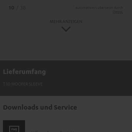
*
10
/ 38
automatisiert übersetzt durch
DeepL
MEHR ANZEIGEN
Lieferumfang
T 10 WOOFER SLEEVE
Downloads und Service