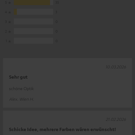
5
35
4
3
3
0
2
0
1
0
10.03.2026
Sehr gut
schöne Optik
Alex. Wien H.
21.02.2026
Schicke Idee, mehrere Farben wären erwünscht!