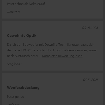
Passt schön als Deko drauf
Robert B.
05.01.2026
Gewohnte Optik
Da ich den Subwoofer mit Downfire Technik nutze, passt sich
der neue T10 Würfel auch optisch optimal dem Raum an, zumal
nach Austausch des v
Komplette Bewertung lesen
Siegfried I.
09.12.2025
Wooferabdeckung
Passt genau
Holger K.