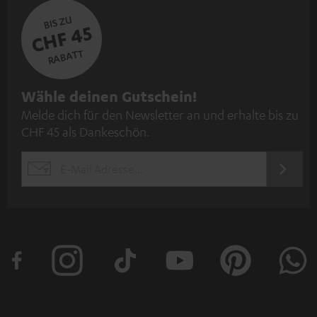
BIS ZU
CHF 45
RABATT
N
Wähle deinen Gutschein!
Melde dich für den Newsletter an und erhalte bis zu
e
CHF 45 als Dankeschön.
w
s
JETZT
EMAIL
l
ANME
WIDGET
e
t
t
e
r
a