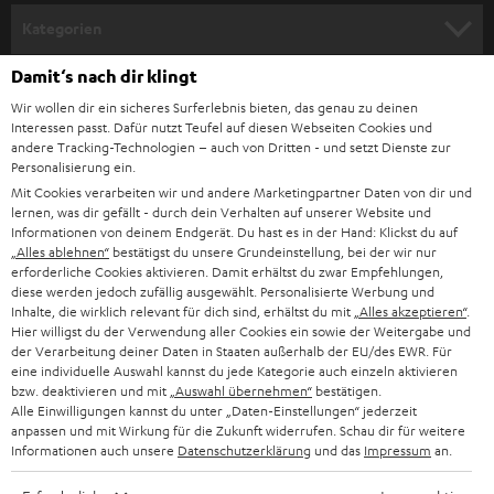
n
Kategorien
m
Damit‘s nach dir klingt
HEIMKINO
e
Unternehmen
Wir wollen dir ein sicheres Surferlebnis bieten, das genau zu deinen
l
HEIMKINO-KOMPLETTANLAGEN
Interessen passt. Dafür nutzt Teufel auf diesen Webseiten Cookies und
SUPPORT
d
andere Tracking-Technologien – auch von Dritten - und setzt Dienste zur
Teufel Onlineshops
Personalisierung ein.
SOUNDBARS
u
KARRIERE
Mit Cookies verarbeiten wir und andere Marketingpartner Daten von dir und
DEUTSCHLAND
n
lernen, was dir gefällt - durch dein Verhalten auf unserer Website und
STEREO
Informationen von deinem Endgerät. Du hast es in der Hand: Klickst du auf
PRESSE & MARKETING
g
„Alles ablehnen“
bestätigst du unsere Grundeinstellung, bei der wir nur
ÖSTERREICH
erforderliche Cookies aktivieren. Damit erhältst du zwar Empfehlungen,
SMART HOME
GESCHÄFTSKUNDEN
diese werden jedoch zufällig ausgewählt. Personalisierte Werbung und
Inhalte, die wirklich relevant für dich sind, erhältst du mit
„Alles akzeptieren“
.
SCHWEIZ
BLUETOOTH-LAUTSPRECHER
Hier willigst du der Verwendung aller Cookies ein sowie der Weitergabe und
PARTNERPROGRAMM
der Verarbeitung deiner Daten in Staaten außerhalb der EU/des EWR. Für
KOPFHÖRER
eine individuelle Auswahl kannst du jede Kategorie auch einzeln aktivieren
NIEDERLANDE
BLOG
bzw. deaktivieren und mit
„Auswahl übernehmen“
bestätigen.
Alle Einwilligungen kannst du unter „Daten-Einstellungen“ jederzeit
BLUETOOTH-KOPFHÖRER
NEWSLETTER
anpassen und mit Wirkung für die Zukunft widerrufen. Schau dir für weitere
BELGIEN
Informationen auch unsere
Datenschutzerklärung
und das
Impressum
an.
STEREOANLAGEN
STORES