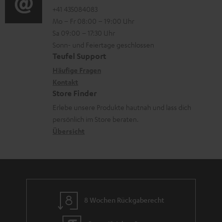
o
o
+41 435084083
i
n
Mo – Fr 08:00 – 19:00 Uhr
-
n
o
z
Sa 09:00 – 17:30 Uhr
L
t
n
u
Sonn- und Feiertage geschlossen
e
a
e
Teufel Support
m
x
k
n
Häufige Fragen
V
i
Kontakt
t
z
e
Store Finder
k
d
u
r
Erlebe unsere Produkte hautnah und lass dich
o
a
r
s
persönlich im Store beraten.
n
t
G
Übersicht
a
e
a
n
n
r
d
a
n
8 Wochen Rückgaberecht
t
i