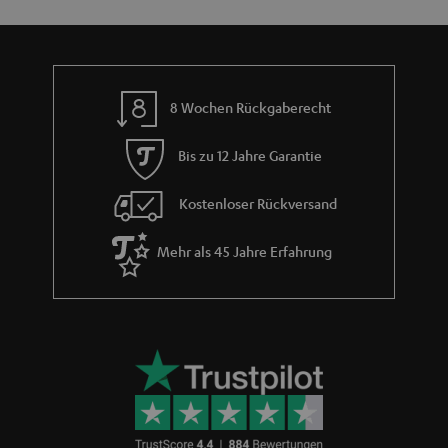
n
n
r
d
a
n
8 Wochen Rückgaberecht
t
i
Bis zu 12 Jahre Garantie
e
Kostenloser Rückversand
Mehr als 45 Jahre Erfahrung