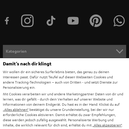
t
t
e
r
a
n
Kategorien
m
Damit‘s nach dir klingt
HEIMKINO
e
Unternehmen
Wir wollen dir ein sicheres Surferlebnis bieten, das genau zu deinen
l
HEIMKINO-KOMPLETTANLAGEN
Interessen passt. Dafür nutzt Teufel auf diesen Webseiten Cookies und
SUPPORT
d
andere Tracking-Technologien – auch von Dritten - und setzt Dienste zur
Teufel Onlineshops
Personalisierung ein.
SOUNDBARS
u
KARRIERE
Mit Cookies verarbeiten wir und andere Marketingpartner Daten von dir und
DEUTSCHLAND
n
lernen, was dir gefällt - durch dein Verhalten auf unserer Website und
STEREO
Informationen von deinem Endgerät. Du hast es in der Hand: Klickst du auf
PRESSE & MARKETING
g
„Alles ablehnen“
bestätigst du unsere Grundeinstellung, bei der wir nur
ÖSTERREICH
erforderliche Cookies aktivieren. Damit erhältst du zwar Empfehlungen,
SMART HOME
GESCHÄFTSKUNDEN
diese werden jedoch zufällig ausgewählt. Personalisierte Werbung und
Inhalte, die wirklich relevant für dich sind, erhältst du mit
„Alles akzeptieren“
.
SCHWEIZ
BLUETOOTH-LAUTSPRECHER