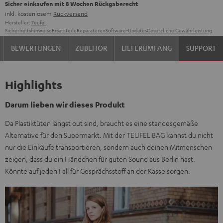
Sicher einkaufen mit 8 Wochen Rückgaberecht
inkl. kostenlosem
Rückversand
Hersteller:
Teufel
Sicherheitshinweise
Ersatzteile
Reparaturen
Software-Updates
Gesetzliche Gewährleistung
BEWERTUNGEN
ZUBEHÖR
LIEFERUMFANG
SUPPORT
Highlights
Darum lieben wir dieses Produkt
Da Plastiktüten längst out sind, braucht es eine standesgemäße
Alternative für den Supermarkt. Mit der TEUFEL BAG kannst du nicht
nur die Einkäufe transportieren, sondern auch deinen Mitmenschen
zeigen, dass du ein Händchen für guten Sound aus Berlin hast.
Könnte auf jeden Fall für Gesprächsstoff an der Kasse sorgen.