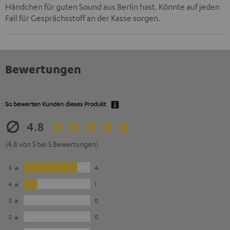
Händchen für guten Sound aus Berlin hast. Könnte auf jeden
Fall für Gesprächsstoff an der Kasse sorgen.
Bewertungen
So bewerten Kunden dieses Produkt
4.8
(4.8 von 5 bei 5 Bewertungen)
5
4
4
1
3
0
2
0