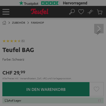
ZUM
NHALT
RINGEN
No
Abs
Startseite
Suche
Artike
im
ZUBEHÖR
FANSHOP
Waren
(5)
Teufel BAG
Farbe:
Schwarz
CHF 29,
99
Alle Preise inkl. Versandkosten, Zoll, vRG und Vorlageprovision.
IN DEN WARENKORB
Auf Lager