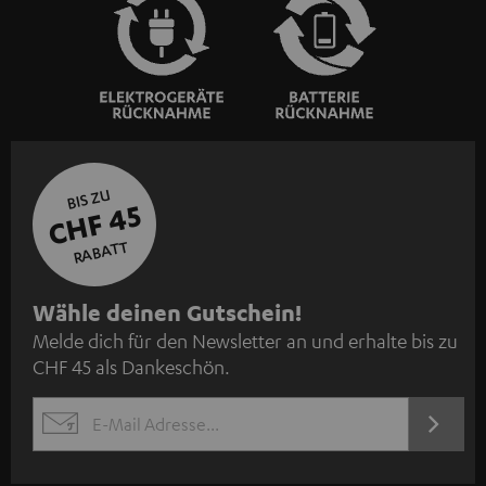
BIS ZU
CHF 45
RABATT
N
Wähle deinen Gutschein!
Melde dich für den Newsletter an und erhalte bis zu
e
CHF 45 als Dankeschön.
w
s
JETZT
EMAIL
l
ANME
WIDGET
e