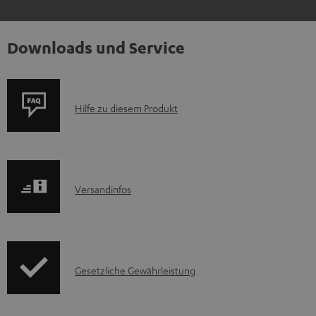
Downloads und Service
P
Hilfe zu diesem Produkt
r
o
d
I
Versandinfos
u
n
k
f
t
o
F
I
Gesetzliche Gewährleistung
r
A
n
m
Q
f