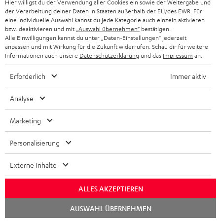
Hier willigst du der Verwendung aller Cookies ein sowie der Weitergabe und
PARTNERPROGRAMM
der Verarbeitung deiner Daten in Staaten außerhalb der EU/des EWR. Für
KOPFHÖRER
eine individuelle Auswahl kannst du jede Kategorie auch einzeln aktivieren
NIEDERLANDE
BLOG
bzw. deaktivieren und mit
„Auswahl übernehmen“
bestätigen.
Alle Einwilligungen kannst du unter „Daten-Einstellungen“ jederzeit
BLUETOOTH-KOPFHÖRER
NEWSLETTER
anpassen und mit Wirkung für die Zukunft widerrufen. Schau dir für weitere
BELGIEN
Informationen auch unsere
Datenschutzerklärung
und das
Impressum
an.
STEREOANLAGEN
STORES
Erforderlich
Immer aktiv
FRANKREICH
LAUTSPRECHER
DEINE VORTEILE BEI TEUFEL
Analyse
POLEN
ULTIMA-SERIE
TEUFEL STORY
Marketing
IN-EAR-KOPFHÖRER
SPANIEN
UNSER MANAGEMENT
Personalisierung
FANSHOP
Technische Änderungen, Tippfehler und Irrtum vorbehalten. Das auf unseren
NACHHALTIGKEIT
ITALIEN
Externe Inhalte
Fotos abgebildete Zubehör ist nicht im Lieferumfang enthalten. Etwaige
NEUHEITEN
Entsorgungsgebühren für Batterien sind im Preis inbegriffen.
UNSERE WERTE
USA
ALLES AKZEPTIEREN
©2026 Lautsprecher Teufel GmbH - All rights reserved.
BILDUNGSRABATT
Chat
AUSWAHL ÜBERNEHMEN
starten
WEITERE LÄNDER
Impressum
AGB
Datenschutz
Daten-Einstellungen
EU Data Act
BARRIEREFREIHEIT