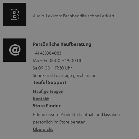
a
s
o
t
A
Audio-Lexikon: Fachbegriffe schnell erklärt
r
i
u
m
o
d
a
n
i
K
Persönliche Kaufberatung
t
e
o
o
+41 435084083
i
n
Mo – Fr 08:00 – 19:00 Uhr
-
n
o
z
Sa 09:00 – 17:30 Uhr
L
t
n
u
Sonn- und Feiertage geschlossen
e
a
e
Teufel Support
m
x
k
n
Häufige Fragen
V
i
Kontakt
t
z
e
Store Finder
k
d
u
r
Erlebe unsere Produkte hautnah und lass dich
o
a
r
s
persönlich im Store beraten.
n
t
G
Übersicht
a
e
a