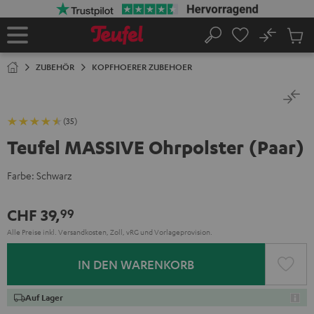
ZUM
NHALT
RINGEN
No
Abs
Startseite
Suche
Artike
im
ZUBEHÖR
KOPFHOERER ZUBEHOER
Waren
(35)
Teufel MASSIVE Ohrpolster (Paar)
Farbe:
Schwarz
CHF 39,
99
Alle Preise inkl. Versandkosten, Zoll, vRG und Vorlageprovision.
IN DEN WARENKORB
Auf Lager