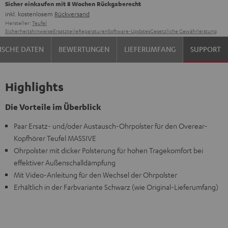
Sicher einkaufen mit 8 Wochen Rückgaberecht
inkl. kostenlosem
Rückversand
Hersteller:
Teufel
Sicherheitshinweise
Ersatzteile
Reparaturen
Software-Updates
Gesetzliche Gewährleistung
ISCHE DATEN
BEWERTUNGEN
LIEFERUMFANG
SUPPORT
Highlights
Die Vorteile im Überblick
Paar Ersatz- und/oder Austausch-Ohrpolster für den Overear-
Kopfhörer Teufel MASSIVE
Ohrpolster mit dicker Polsterung für hohen Tragekomfort bei
effektiver Außenschalldämpfung
Mit Video-Anleitung für den Wechsel der Ohrpolster
Erhältlich in der Farbvariante Schwarz (wie Original-Lieferumfang)