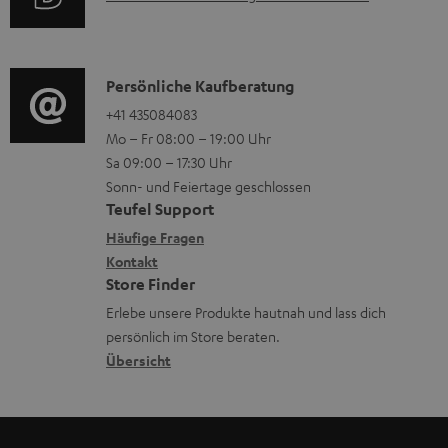
r
i
u
m
o
d
a
n
i
K
Persönliche Kaufberatung
t
e
o
o
+41 435084083
i
n
Mo – Fr 08:00 – 19:00 Uhr
-
n
o
z
Sa 09:00 – 17:30 Uhr
L
t
n
u
Sonn- und Feiertage geschlossen
e
a
e
Teufel Support
m
x
k
n
Häufige Fragen
V
i
Kontakt
t
z
e
Store Finder
k
d
u
r
Erlebe unsere Produkte hautnah und lass dich
o
a
r
s
persönlich im Store beraten.
n
t
G
Übersicht
a
e
a
n
n
r
d