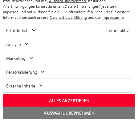
bzw. deaktivieren und mit
„Auswahl übernehmen“
bestätigen.
Alle Einwilligungen kannst du unter „Daten-Einstellungen“ jederzeit
BLUETOOTH-KOPFHÖRER
anpassen und mit Wirkung für die Zukunft widerrufen. Schau dir für weitere
NEWSLETTER
BELGIEN
Informationen auch unsere
Datenschutzerklärung
und das
Impressum
an.
STEREOANLAGEN
STORES
Erforderlich
Immer aktiv
FRANKREICH
LAUTSPRECHER
DEINE VORTEILE BEI TEUFEL
Analyse
POLEN
ULTIMA-SERIE
TEUFEL STORY
Marketing
IN-EAR-KOPFHÖRER
SPANIEN
UNSER MANAGEMENT
Personalisierung
FANSHOP
Technische Änderungen, Tippfehler und Irrtum vorbehalten. Das auf unseren
NACHHALTIGKEIT
ITALIEN
Externe Inhalte
Fotos abgebildete Zubehör ist nicht im Lieferumfang enthalten. Etwaige
NEUHEITEN
Entsorgungsgebühren für Batterien sind im Preis inbegriffen.
UNSERE WERTE
USA
ALLES AKZEPTIEREN
©2026 Lautsprecher Teufel GmbH - All rights reserved.
BILDUNGSRABATT
Chat
AUSWAHL ÜBERNEHMEN
starten
WEITERE LÄNDER
Impressum
AGB
Datenschutz
Daten-Einstellungen
EU Data Act
BARRIEREFREIHEIT
Vertrag widerrufen