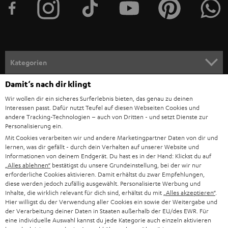
e
r
a
n
Kategorien
m
Damit‘s nach dir klingt
HEIMKINO
e
Unternehmen
Wir wollen dir ein sicheres Surferlebnis bieten, das genau zu deinen
l
Interessen passt. Dafür nutzt Teufel auf diesen Webseiten Cookies und
HEIMKINO-KOMPLETTANLAGEN
SUPPORT
d
andere Tracking-Technologien – auch von Dritten - und setzt Dienste zur
Teufel Onlineshops
Personalisierung ein.
SOUNDBARS
u
KARRIERE
Mit Cookies verarbeiten wir und andere Marketingpartner Daten von dir und
DEUTSCHLAND
lernen, was dir gefällt - durch dein Verhalten auf unserer Website und
n
STEREO
Informationen von deinem Endgerät. Du hast es in der Hand: Klickst du auf
PRESSE & MARKETING
g
„Alles ablehnen“
bestätigst du unsere Grundeinstellung, bei der wir nur
ÖSTERREICH
erforderliche Cookies aktivieren. Damit erhältst du zwar Empfehlungen,
SMART HOME
GESCHÄFTSKUNDEN
diese werden jedoch zufällig ausgewählt. Personalisierte Werbung und
Inhalte, die wirklich relevant für dich sind, erhältst du mit
„Alles akzeptieren“
.
SCHWEIZ
BLUETOOTH-LAUTSPRECHER
Hier willigst du der Verwendung aller Cookies ein sowie der Weitergabe und
PARTNERPROGRAMM
der Verarbeitung deiner Daten in Staaten außerhalb der EU/des EWR. Für
KOPFHÖRER
eine individuelle Auswahl kannst du jede Kategorie auch einzeln aktivieren
NIEDERLANDE
BLOG