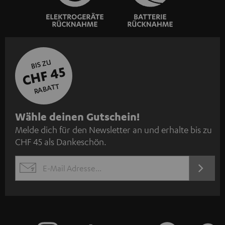
BIS ZU
CHF 45
RABATT
N
Wähle deinen Gutschein!
Melde dich für den Newsletter an und erhalte bis zu
e
CHF 45 als Dankeschön.
w
s
JETZT
EMAIL
l
ANME
WIDGET
e
t
t