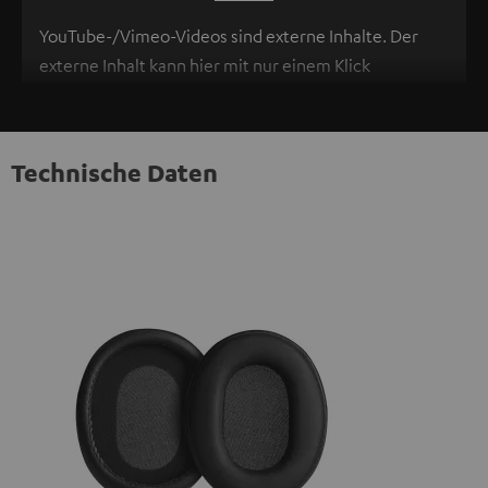
YouTube-/Vimeo-Videos sind externe Inhalte. Der
externe Inhalt kann hier mit nur einem Klick
angezeigt werden. Mit dem Anklicken des Inhalts wird
zugestimmt, dass externe Inhalte angezeigt werden.
Dabei können personenbezogene Daten an
Technische Daten
Drittplattformen übermittelt werden.
Weitere
Informationen sind in der Datenschutzerklärung
unter I zu finden
.