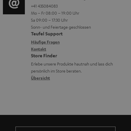
e
a
o
o
+41 435084083
i
n
Mo – Fr 08:00 – 19:00 Uhr
d
-
n
o
z
Sa 09:00 – 17:30 Uhr
e
L
t
n
u
Sonn- und Feiertage geschlossen
n
e
a
e
Teufel Support
m
x
k
n
Häufige Fragen
V
i
Kontakt
t
z
e
Store Finder
k
d
u
r
Erlebe unsere Produkte hautnah und lass dich
o
a
r
s
persönlich im Store beraten.
n
t
G
Übersicht
a
e
a
n
n
r
d
a
n
t
i