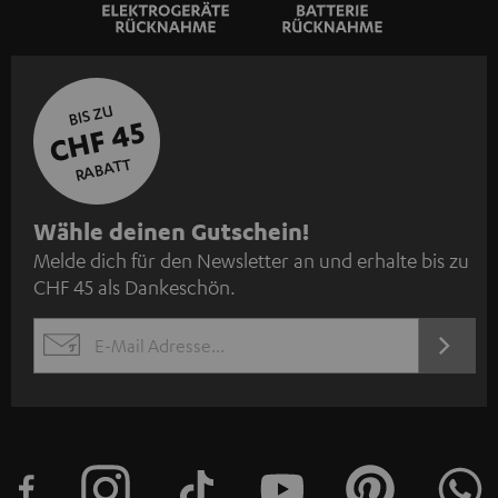
BIS ZU
CHF 45
RABATT
N
Wähle deinen Gutschein!
Melde dich für den Newsletter an und erhalte bis zu
e
CHF 45 als Dankeschön.
w
s
JETZT
EMAIL
l
ANME
WIDGET
e
t
t
e