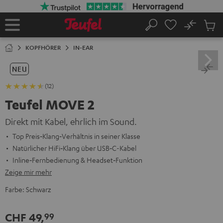
ZUM
NHALT
RINGEN
No
Abs
Startseite
Suche
Artike
im
KOPFHÖRER
IN-EAR
Waren
NEU
(12)
Teufel MOVE 2
Direkt mit Kabel, ehrlich im Sound.
Top Preis‑Klang‑Verhältnis in seiner Klasse
Natürlicher HiFi‑Klang über USB‑C-Kabel
Inline‑Fernbedienung & Headset‑Funktion
Zeige mir mehr
Farbe:
Schwarz
CHF 49,
99