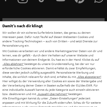
r
a
n
Kategorien
Damit‘s nach dir klingt
m
Wir wollen dir ein sicheres Surferlebnis bieten, das genau zu deinen
HEIMKINO
e
Unternehmen
Interessen passt. Dafür nutzt Teufel auf diesen Webseiten Cookies und
andere Tracking-Technologien – auch von Dritten - und setzt Dienste zur
l
HEIMKINO-KOMPLETTANLAGEN
Personalisierung ein.
SUPPORT
d
Teufel Onlineshops
Mit Cookies verarbeiten wir und andere Marketingpartner Daten von dir und
SOUNDBARS
lernen, was dir gefällt - durch dein Verhalten auf unserer Website und
u
KARRIERE
Informationen von deinem Endgerät. Du hast es in der Hand: Klickst du auf
DEUTSCHLAND
n
„Alles ablehnen“
bestätigst du unsere Grundeinstellung, bei der wir nur
STEREO
erforderliche Cookies aktivieren. Damit erhältst du zwar Empfehlungen,
PRESSE & MARKETING
g
diese werden jedoch zufällig ausgewählt. Personalisierte Werbung und
ÖSTERREICH
SMART HOME
Inhalte, die wirklich relevant für dich sind, erhältst du mit
„Alles akzeptieren“
.
GESCHÄFTSKUNDEN
Hier willigst du der Verwendung aller Cookies ein sowie der Weitergabe und
der Verarbeitung deiner Daten in Staaten außerhalb der EU/des EWR. Für
SCHWEIZ
BLUETOOTH-LAUTSPRECHER
PARTNERPROGRAMM
eine individuelle Auswahl kannst du jede Kategorie auch einzeln aktivieren
bzw. deaktivieren und mit
„Auswahl übernehmen“
bestätigen.
KOPFHÖRER
Alle Einwilligungen kannst du unter „Daten-Einstellungen“ jederzeit
NIEDERLANDE
BLOG
anpassen und mit Wirkung für die Zukunft widerrufen. Schau dir für weitere
Informationen auch unsere
Datenschutzerklärung
und das
Impressum
an.