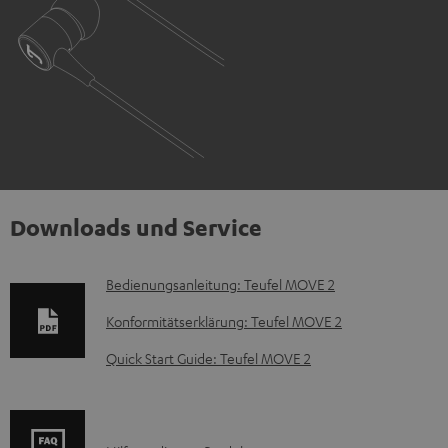
Downloads und Service
D
Bedienungsanleitung: Teufel MOVE 2
o
Konformitätserklärung: Teufel MOVE 2
k
Quick Start Guide: Teufel MOVE 2
u
m
e