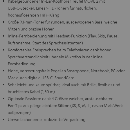
Kabelgebundener In‑Ear‑Kopfhörer Teufel MOVE 2 mit
USB‑C‑Stecker, Linear‑HD‑Tönern für natürlichen,
hochauflösenden HiFi–Klang
Große 9,1‑mm‑Töner für runden, ausgewogenen Bass, weiche
Mitten und präzise Höhen
Inline‑Fernbedienung mit Headset‑Funktion (Play, Skip, Pause,
Rufannahme, Start des Sprachassistenten)
Komfortables Freisprechen beim Telefonieren dank hoher
Sprachverständlichkeit über ein Mikrofon in der Inline–
Fernbedienung
Hohe, verzerrungsfreie Pegel an Smartphone, Notebook, PC oder
Mac durch digitale USB‑C-SoundCard
Sehr leicht und kaum spürbar, ideal auch mit Brille, flexibles und
bruchfestes Kabel (1,30 m)
Optimale Passform dank 4 Größen weicher, austauschbarer
Ear‑Tips aus pflegeleichtem Silikon (XS, S, M, L, davon M ab Werk
aufgezogen)
Umweltschonende, reduzierte Verpackung