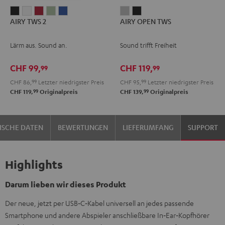
AIRY
AIRY
AIRY
AIRY
AIRY
AIRY
AIRY
AIRY TWS 2
AIRY OPEN TWS
TWS
TWS
TWS
TWS
TWS
OPEN
OPEN
2
2
2
2
2
TWS
TWS
Lärm aus. Sound an.
Sound trifft Freiheit
Night
Pure
Ruby
Sage
Space
Moon
Night
Black
White
Red
Green
Blue
Gray
Black
CHF 99,
CHF 119,
99
99
CHF 86,
99
Letzter niedrigster Preis
CHF 95,
99
Letzter niedrigster Preis
99
99
CHF 119,
Originalpreis
CHF 139,
Originalpreis
ISCHE DATEN
BEWERTUNGEN
LIEFERUMFANG
SUPPORT
Highlights
Darum lieben wir dieses Produkt
Der neue, jetzt per USB‑C‑Kabel universell an jedes passende
Smartphone und andere Abspieler anschließbare In‑Ear‑Kopfhörer