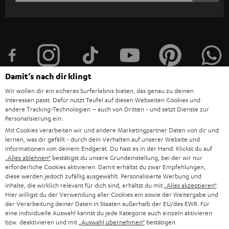
ANME
WIDGET
e
t
t
e
r
Damit‘s nach dir klingt
a
Wir wollen dir ein sicheres Surferlebnis bieten, das genau zu deinen
Interessen passt. Dafür nutzt Teufel auf diesen Webseiten Cookies und
n
Kategorien
andere Tracking-Technologien – auch von Dritten - und setzt Dienste zur
m
Personalisierung ein.
Mit Cookies verarbeiten wir und andere Marketingpartner Daten von dir und
HEIMKINO
e
Unternehmen
lernen, was dir gefällt - durch dein Verhalten auf unserer Website und
Informationen von deinem Endgerät. Du hast es in der Hand: Klickst du auf
l
HEIMKINO-KOMPLETTANLAGEN
„Alles ablehnen“
bestätigst du unsere Grundeinstellung, bei der wir nur
SUPPORT
d
Teufel Onlineshops
erforderliche Cookies aktivieren. Damit erhältst du zwar Empfehlungen,
diese werden jedoch zufällig ausgewählt. Personalisierte Werbung und
SOUNDBARS
u
KARRIERE
Inhalte, die wirklich relevant für dich sind, erhältst du mit
„Alles akzeptieren“
.
DEUTSCHLAND
Hier willigst du der Verwendung aller Cookies ein sowie der Weitergabe und
n
STEREO
der Verarbeitung deiner Daten in Staaten außerhalb der EU/des EWR. Für
PRESSE & MARKETING
g
eine individuelle Auswahl kannst du jede Kategorie auch einzeln aktivieren
ÖSTERREICH
bzw. deaktivieren und mit
„Auswahl übernehmen“
bestätigen.
SMART HOME
GESCHÄFTSKUNDEN