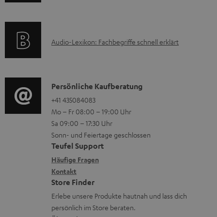
n
k
z
f
t
u
o
F
m
A
Audio-Lexikon: Fachbegriffe schnell erklärt
r
A
H
u
m
Q
e
d
a
s
r
i
K
Persönliche Kaufberatung
t
u
o
o
+41 435084083
i
n
Mo – Fr 08:00 – 19:00 Uhr
-
n
o
t
Sa 09:00 – 17:30 Uhr
L
t
n
e
Sonn- und Feiertage geschlossen
e
a
e
Teufel Support
r
x
k
n
Häufige Fragen
l
i
Kontakt
t
z
a
Store Finder
k
d
u
d
Erlebe unsere Produkte hautnah und lass dich
o
a
r
e
persönlich im Store beraten.