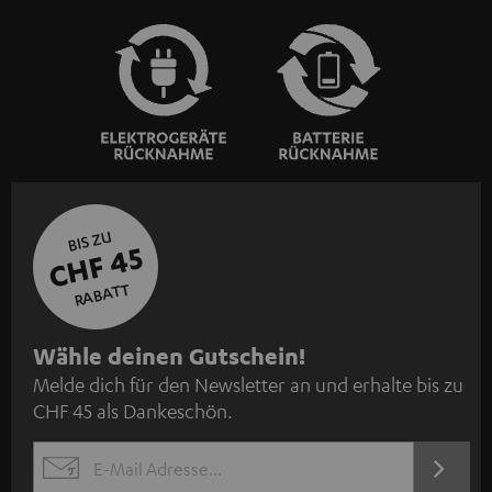
BIS ZU
CHF 45
RABATT
N
Wähle deinen Gutschein!
Melde dich für den Newsletter an und erhalte bis zu
e
CHF 45 als Dankeschön.
w
s
JETZT
EMAIL
l