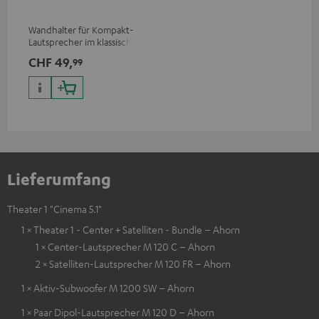
Wandhalter für Kompakt-
Lautsprecher im klassischen
Holzboxen-Format und
CHF 49,
99
Dipole
Lieferumfang
Theater 1 "Cinema 5.1"
1 × Theater 1 - Center + Satelliten - Bundle – Ahorn
1 × Center-Lautsprecher M 120 C – Ahorn
2 × Satelliten-Lautsprecher M 120 FR – Ahorn
1 × Aktiv-Subwoofer M 1200 SW – Ahorn
1 × Paar Dipol-Lautsprecher M 120 D – Ahorn