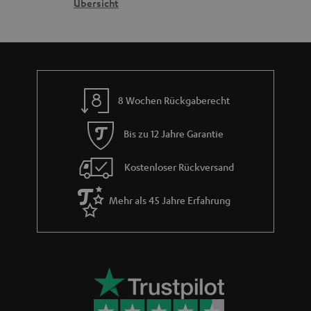
n
t
G
Übersicht
n
e
a
n
r
a
n
8 Wochen Rückgaberecht
t
i
Bis zu 12 Jahre Garantie
e
Kostenloser Rückversand
Mehr als 45 Jahre Erfahrung