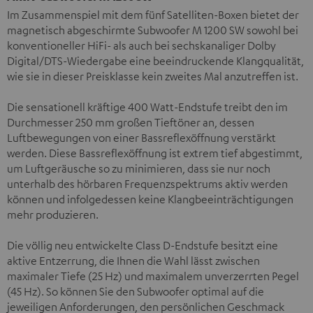
Im Zusammenspiel mit dem fünf Satelliten-Boxen bietet der
magnetisch abgeschirmte Subwoofer M 1200 SW sowohl bei
konventioneller HiFi- als auch bei sechskanaliger Dolby
Digital/DTS-Wiedergabe eine beeindruckende Klangqualität,
wie sie in dieser Preisklasse kein zweites Mal anzutreffen ist.
Die sensationell kräftige 400 Watt-Endstufe treibt den im
Durchmesser 250 mm großen Tieftöner an, dessen
Luftbewegungen von einer Bassreflexöffnung verstärkt
werden. Diese Bassreflexöffnung ist extrem tief abgestimmt,
um Luftgeräusche so zu minimieren, dass sie nur noch
unterhalb des hörbaren Frequenzspektrums aktiv werden
können und infolgedessen keine Klangbeeinträchtigungen
mehr produzieren.
Die völlig neu entwickelte Class D-Endstufe besitzt eine
aktive Entzerrung, die Ihnen die Wahl lässt zwischen
maximaler Tiefe (25 Hz) und maximalem unverzerrten Pegel
(45 Hz). So können Sie den Subwoofer optimal auf die
jeweiligen Anforderungen, den persönlichen Geschmack