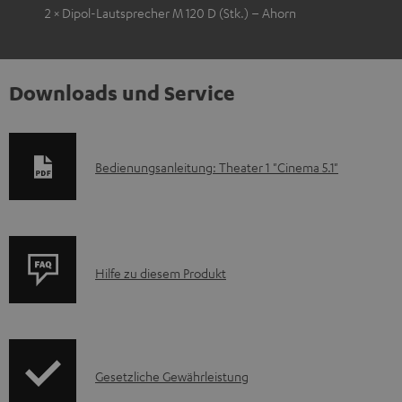
2 × Dipol-Lautsprecher M 120 D (Stk.) – Ahorn
Downloads und Service
D
Bedienungsanleitung: Theater 1 "Cinema 5.1"
o
k
u
P
m
Hilfe zu diesem Produkt
r
e
o
n
d
t
I
Gesetzliche Gewährleistung
u
e