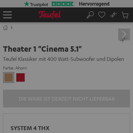
ZUM
NHALT
RINGEN
No
Abs
Startseite
Suche
Artike
im
Waren
Theater 1 "Cinema 5.1"
Teufel Klassiker mit 400 Watt-Subwoofer und Dipolen
Farbe:
Ahorn
Ahorn
Kirsche
DIE WARE IST DERZEIT NICHT LIEFERBAR
SYSTEM 4 THX