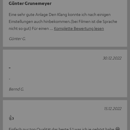
Günter Grunemeyer
Eine sehr gute Anlage Den Klang konnte ich nach einigen
Einstellungen auch hinbekommen.(bei Filmen ist die Sprache
nicht so gut) Für einen
Komplette Bewertung lesen
Günter G.
30.12.2022
-
-
Bernd G.
15.12.2022
👍
Einfach nur top Qualität das beste 5.1 was ich je gehört habe 😁