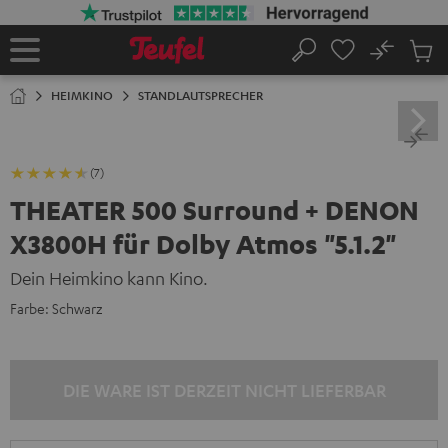
ZUM
NHALT
RINGEN
No
Abs
Startseite
Suche
Artike
im
HEIMKINO
STANDLAUTSPRECHER
Waren
(7)
THEATER 500 Surround + DENON
X3800H für Dolby Atmos "5.1.2"
Dein Heimkino kann Kino.
Farbe:
Schwarz
DIE WARE IST DERZEIT NICHT LIEFERBAR