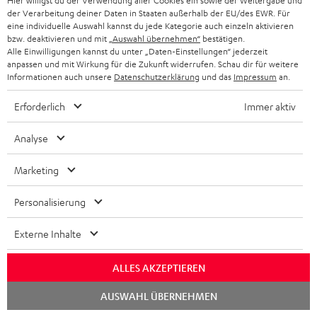
Hier willigst du der Verwendung aller Cookies ein sowie der Weitergabe und
der Verarbeitung deiner Daten in Staaten außerhalb der EU/des EWR. Für
eine individuelle Auswahl kannst du jede Kategorie auch einzeln aktivieren
High-Speed HDMI® Kabel
bzw. deaktivieren und mit
„Auswahl übernehmen“
bestätigen.
mit Ethernet
Alle Einwilligungen kannst du unter „Daten-Einstellungen“ jederzeit
Highspeed HDMI-Kabel
anpassen und mit Wirkung für die Zukunft widerrufen. Schau dir für weitere
unterstützt aktuelle Standards
Informationen auch unsere
Datenschutzerklärung
und das
Impressum
an.
wie z.B. 4K 50/60p und 4K 3D
CHF 39,
99
Erforderlich
Immer aktiv
Analyse
Marketing
Weiteres Zubehör
Personalisierung
Externe Inhalte
ALLES AKZEPTIEREN
Chat
AUSWAHL ÜBERNEHMEN
starten