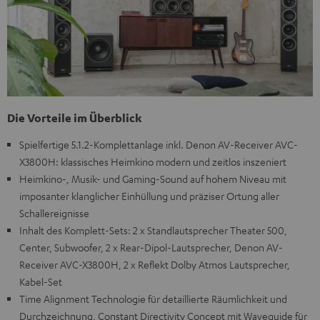
Die Vorteile im Überblick
Spielfertige 5.1.2-Komplettanlage inkl. Denon AV-Receiver AVC-
X3800H: klassisches Heimkino modern und zeitlos inszeniert
Heimkino-, Musik- und Gaming-Sound auf hohem Niveau mit
imposanter klanglicher Einhüllung und präziser Ortung aller
Schallereignisse
Inhalt des Komplett-Sets: 2 x Standlautsprecher Theater 500,
Center, Subwoofer, 2 x Rear-Dipol-Lautsprecher, Denon AV-
Receiver AVC-X3800H, 2 x Reflekt Dolby Atmos Lautsprecher,
Kabel-Set
Time Alignment Technologie für detaillierte Räumlichkeit und
Durchzeichnung, Constant Directivity Concept mit Waveguide für