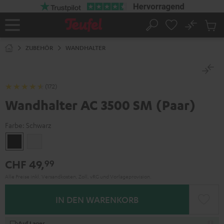
ZUM
NHALT
RINGEN
No
Abs
Startseite
Suche
Artike
im
ZUBEHÖR
WANDHALTER
Waren
(172)
Wandhalter AC 3500 SM (Paar)
Farbe:
Schwarz
Schwarz
Weiß
CHF 49,
99
Alle Preise inkl. Versandkosten, Zoll, vRG und Vorlageprovision.
IN DEN WARENKORB
Auf Lager