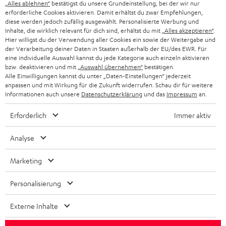
g
„Alles ablehnen“
bestätigst du unsere Grundeinstellung, bei der wir nur
ÖSTERREICH
erforderliche Cookies aktivieren. Damit erhältst du zwar Empfehlungen,
SMART HOME
GESCHÄFTSKUNDEN
diese werden jedoch zufällig ausgewählt. Personalisierte Werbung und
Inhalte, die wirklich relevant für dich sind, erhältst du mit
„Alles akzeptieren“
.
SCHWEIZ
BLUETOOTH-LAUTSPRECHER
Hier willigst du der Verwendung aller Cookies ein sowie der Weitergabe und
PARTNERPROGRAMM
der Verarbeitung deiner Daten in Staaten außerhalb der EU/des EWR. Für
KOPFHÖRER
eine individuelle Auswahl kannst du jede Kategorie auch einzeln aktivieren
NIEDERLANDE
BLOG
bzw. deaktivieren und mit
„Auswahl übernehmen“
bestätigen.
Alle Einwilligungen kannst du unter „Daten-Einstellungen“ jederzeit
BLUETOOTH-KOPFHÖRER
NEWSLETTER
anpassen und mit Wirkung für die Zukunft widerrufen. Schau dir für weitere
BELGIEN
Informationen auch unsere
Datenschutzerklärung
und das
Impressum
an.
STEREOANLAGEN
STORES
Erforderlich
Immer aktiv
FRANKREICH
LAUTSPRECHER
DEINE VORTEILE BEI TEUFEL
Analyse
POLEN
ULTIMA-SERIE
TEUFEL STORY
Marketing
IN-EAR-KOPFHÖRER
SPANIEN
UNSER MANAGEMENT
Personalisierung
FANSHOP
Technische Änderungen, Tippfehler und Irrtum vorbehalten. Das auf unseren
NACHHALTIGKEIT
ITALIEN
Externe Inhalte
Fotos abgebildete Zubehör ist nicht im Lieferumfang enthalten. Etwaige
NEUHEITEN
Entsorgungsgebühren für Batterien sind im Preis inbegriffen.
UNSERE WERTE