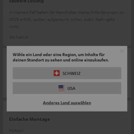
Saubere Lösung
In meinem Fall haben die Wandhalter meine Anforderungen zu
100% erfüllt, sauber, aufgeräumt, sicher, stabil. Mehr geht
nicht.
Michael W.
Wähle ein Land oder eine Region, um Inhalte für
19.03.2026
deinen Standort zu sehen und online einzukaufen.
Solide Ausführung
SCHWEIZ
Passt wie angegossen.
USA
Uwe B.
Anderes Land auswählen
06.03.2026
Einfache Montage
Perfekt!