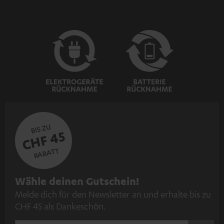
BIS ZU
CHF 45
RABATT
N
Wähle deinen Gutschein!
Melde dich für den Newsletter an und erhalte bis zu
e
CHF 45 als Dankeschön.
w