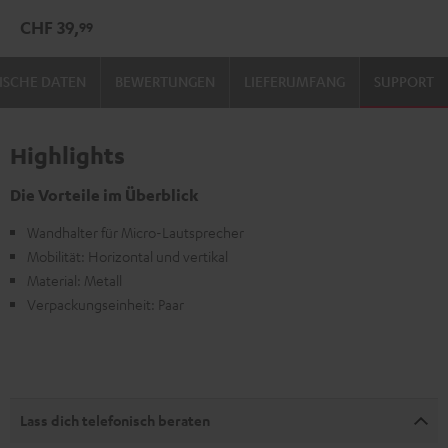
(Stk.)
(Stk.)
CHF 39,
99
Schwarz
Weiß
ISCHE DATEN
BEWERTUNGEN
LIEFERUMFANG
SUPPORT
Highlights
Die Vorteile im Überblick
Wandhalter für Micro-Lautsprecher
Mobilität: Horizontal und vertikal
Material: Metall
Verpackungseinheit: Paar
Lass dich telefonisch beraten