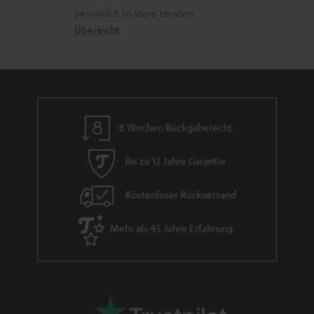
o
a
r
s
persönlich im Store beraten.
t
n
t
G
Übersicht
a
i
e
a
n
t
n
r
d
l
a
e
n
_
8 Wochen Rückgaberecht
t
h
i
i
Bis zu 12 Jahre Garantie
e
d
Kostenloser Rückversand
d
e
Mehr als 45 Jahre Erfahrung
n