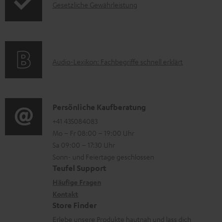
I
Gesetzliche Gewährleistung
r
A
.
n
n
m
Q
s
t
f
a
s
u
e
o
t
p
r
A
Audio-Lexikon: Fachbegriffe schnell erklärt
r
i
p
l
u
m
o
o
a
d
a
n
r
d
i
K
Persönliche Kaufberatung
t
e
t
e
o
o
+41 435084083
i
n
.
n
Mo – Fr 08:00 – 19:00 Uhr
-
n
o
z
l
Sa 09:00 – 17:30 Uhr
L
t
n
u
Sonn- und Feiertage geschlossen
i
e
a
e
Teufel Support
m
n
x
k
n
Häufige Fragen
V
k
i
Kontakt
t
z
e
s
Store Finder
k
d
u
r
.
Erlebe unsere Produkte hautnah und lass dich