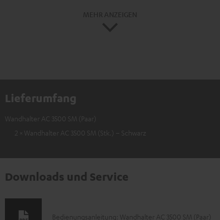
MEHR ANZEIGEN
Lieferumfang
Wandhalter AC 3500 SM (Paar)
2 × Wandhalter AC 3500 SM (Stk.) – Schwarz
Downloads und Service
D
Bedienungsanleitung: Wandhalter AC 3500 SM (Paar)