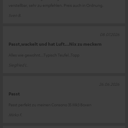
verstellbar, sehr zu empfehlen. Preis auch in Ordnung.
Sven B.
08.07.2026
Passt,wackelt und hat Luft...Nix zu meckern
Alles wie gewohnt...Typisch Teufel..Topp
Siegfried L.
26.06.2026
Passt
Passt perfekt zu meinen Consono 35 Mk3 Boxen
Mirko F.