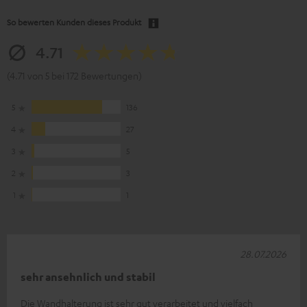
So bewerten Kunden dieses Produkt
4.71
(4.71 von 5 bei 172 Bewertungen)
5
136
4
27
3
5
2
3
1
1
28.07.2026
sehr ansehnlich und stabil
Die Wandhalterung ist sehr gut verarbeitet und vielfach