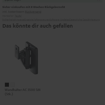
Sicher einkaufen mit 8 Wochen Rückgaberecht
inkl. kostenlosem
Rückversand
Hersteller:
Teufel
Sicherheitshinweise
Ersatzteile
Reparaturen
Software-Updates
Gesetzliche Gewährleistung
Das könnte dir auch gefallen
Wandhalter
Wandhalter
Wandhalter AC 3500 SM
AC
AC
(Stk.)
3500
3500
SM
SM