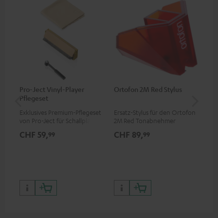
Pro-Ject Vinyl-Player
Ortofon 2M Red Stylus
Or
Pflegeset
To
Exklusives Premium-Pflegeset
Ersatz-Stylus für den Ortofon
Mo
von Pro-Ject für Schallplatten
2M Red Tonabnehmer
To
und - spieler, nur im Teufel
Ort
CHF 59,
CHF 89,
CH
99
99
Webshop erhältlich
leb
wa