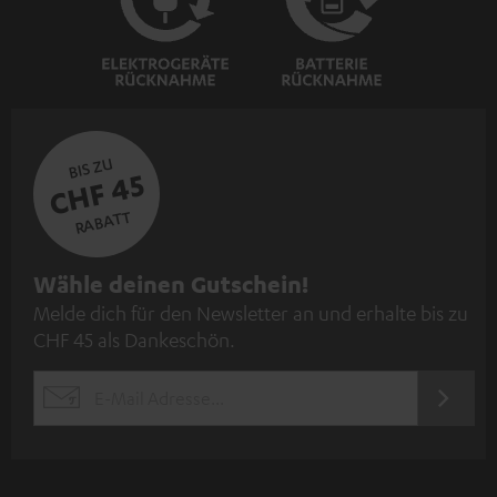
BIS ZU
CHF 45
RABATT
N
Wähle deinen Gutschein!
Melde dich für den Newsletter an und erhalte bis zu
e
CHF 45 als Dankeschön.
w
s
JETZT
EMAIL
l
ANME
WIDGET
e
t