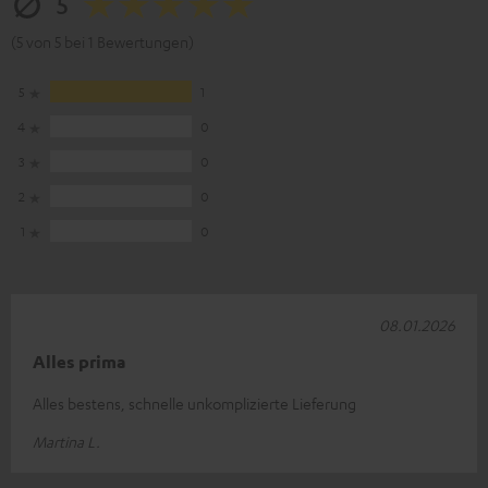
5
(5 von 5 bei 1 Bewertungen)
5
1
4
0
3
0
2
0
1
0
08.01.2026
Alles prima
Alles bestens, schnelle unkomplizierte Lieferung
Martina L.