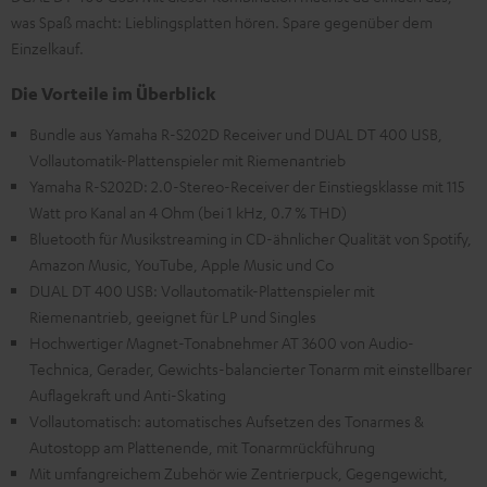
was Spaß macht: Lieblingsplatten hören. Spare gegenüber dem
Einzelkauf.
Die Vorteile im Überblick
Bundle aus Yamaha R-S202D Receiver und DUAL DT 400 USB,
Vollautomatik-Plattenspieler mit Riemenantrieb
Yamaha R-S202D: 2.0-Stereo-Receiver der Einstiegsklasse mit 115
Watt pro Kanal an 4 Ohm (bei 1 kHz, 0.7 % THD)
Bluetooth für Musikstreaming in CD-ähnlicher Qualität von Spotify,
Amazon Music, YouTube, Apple Music und Co
DUAL DT 400 USB: Vollautomatik-Plattenspieler mit
Riemenantrieb, geeignet für LP und Singles
Hochwertiger Magnet-Tonabnehmer AT 3600 von Audio-
Technica, Gerader, Gewichts-balancierter Tonarm mit einstellbarer
Auflagekraft und Anti-Skating
Vollautomatisch: automatisches Aufsetzen des Tonarmes &
Autostopp am Plattenende, mit Tonarmrückführung
Mit umfangreichem Zubehör wie Zentrierpuck, Gegengewicht,