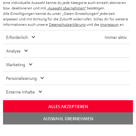
KOPFHÖRER
eine individuelle Auswahl kannst du jede Kategorie auch einzeln aktivieren
NIEDERLANDE
BLOG
bzw. deaktivieren und mit
„Auswahl übernehmen“
bestätigen.
Alle Einwilligungen kannst du unter „Daten-Einstellungen“ jederzeit
BLUETOOTH-KOPFHÖRER
NEWSLETTER
anpassen und mit Wirkung für die Zukunft widerrufen. Schau dir für weitere
BELGIEN
Informationen auch unsere
Datenschutzerklärung
und das
Impressum
an.
STEREOANLAGEN
STORES
Erforderlich
Immer aktiv
FRANKREICH
LAUTSPRECHER
DEINE VORTEILE BEI TEUFEL
Analyse
POLEN
ULTIMA-SERIE
TEUFEL STORY
Marketing
IN-EAR-KOPFHÖRER
SPANIEN
UNSER MANAGEMENT
Personalisierung
FANSHOP
Technische Änderungen, Tippfehler und Irrtum vorbehalten. Das auf unseren
NACHHALTIGKEIT
ITALIEN
Externe Inhalte
Fotos abgebildete Zubehör ist nicht im Lieferumfang enthalten. Etwaige
NEUHEITEN
Entsorgungsgebühren für Batterien sind im Preis inbegriffen.
UNSERE WERTE
USA
ALLES AKZEPTIEREN
©2026 Lautsprecher Teufel GmbH - All rights reserved.
BILDUNGSRABATT
Chat
AUSWAHL ÜBERNEHMEN
starten
WEITERE LÄNDER
Impressum
AGB
Datenschutz
Daten-Einstellungen
EU Data Act
BARRIEREFREIHEIT
Vertrag widerrufen