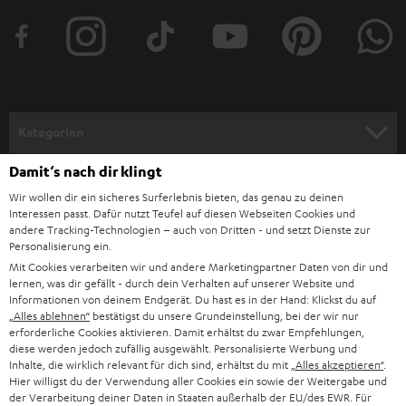
t
e
r
a
n
Kategorien
m
Damit‘s nach dir klingt
HEIMKINO
e
Unternehmen
Wir wollen dir ein sicheres Surferlebnis bieten, das genau zu deinen
l
HEIMKINO-KOMPLETTANLAGEN
Interessen passt. Dafür nutzt Teufel auf diesen Webseiten Cookies und
SUPPORT
d
andere Tracking-Technologien – auch von Dritten - und setzt Dienste zur
Teufel Onlineshops
Personalisierung ein.
SOUNDBARS
u
KARRIERE
Mit Cookies verarbeiten wir und andere Marketingpartner Daten von dir und
DEUTSCHLAND
n
lernen, was dir gefällt - durch dein Verhalten auf unserer Website und
STEREO
Informationen von deinem Endgerät. Du hast es in der Hand: Klickst du auf
PRESSE & MARKETING
g
„Alles ablehnen“
bestätigst du unsere Grundeinstellung, bei der wir nur
ÖSTERREICH
erforderliche Cookies aktivieren. Damit erhältst du zwar Empfehlungen,
SMART HOME
GESCHÄFTSKUNDEN
diese werden jedoch zufällig ausgewählt. Personalisierte Werbung und
Inhalte, die wirklich relevant für dich sind, erhältst du mit
„Alles akzeptieren“
.
SCHWEIZ
BLUETOOTH-LAUTSPRECHER
Hier willigst du der Verwendung aller Cookies ein sowie der Weitergabe und
PARTNERPROGRAMM
der Verarbeitung deiner Daten in Staaten außerhalb der EU/des EWR. Für