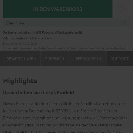
IN DEN WARENKORB
Auf Lager
Sicher einkaufen mit 8 Wochen Rückgaberecht
inkl. kostenlosem
Rückversand
Hersteller:
Yamaha
,
Dual
Sicherheitshinweise
Ersatzteile
Reparaturen
Software-Updates
Gesetzliche Gewährleistung
BEWERTUNGEN
ZUBEHÖR
LIEFERUMFANG
SUPPORT
Highlights
Darum lieben wir dieses Produkt
Dieses Bundle ist für den Genuss all deiner Schallplatten ohne große
Investitionen: Der Yamaha R-S202D ist ein Stereo-Receiver der
Einstiegsklasse, der mit seinem Leistungspaket wie 115 Watt pro Kanal
überrascht. Dazu passt der komfortabel bedienbare Plattenspieler
DUAL DT 400 USB. Mit dieser Kombination machst du einfach das,