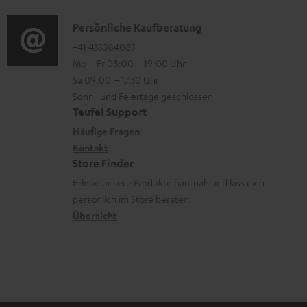
e
d
a
n
r
i
K
Persönliche Kaufberatung
t
e
l
o
o
+41 435084083
i
n
Mo – Fr 08:00 – 19:00 Uhr
a
-
n
o
z
Sa 09:00 – 17:30 Uhr
d
L
t
n
u
Sonn- und Feiertage geschlossen
e
e
a
e
Teufel Support
m
n
x
k
n
Häufige Fragen
V
i
Kontakt
t
z
e
Store Finder
k
d
u
r
Erlebe unsere Produkte hautnah und lass dich
o
a
r
s
persönlich im Store beraten.
n
t
G
Übersicht
a
e
a
n
n
r
d
a
n