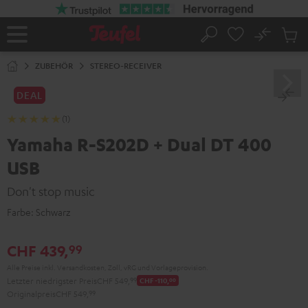
ZUM
NHALT
RINGEN
No
Abs
Startseite
Suche
Artike
im
ZUBEHÖR
STEREO-RECEIVER
Waren
DEAL
(1)
Yamaha R-S202D + Dual DT 400
USB
Don't stop music
Farbe:
Schwarz
CHF 439,
99
Alle Preise inkl. Versandkosten, Zoll, vRG und Vorlageprovision.
Letzter niedrigster Preis
CHF 549,
99
CHF -110,
00
Originalpreis
CHF 549,
99