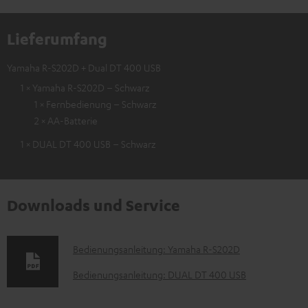
Lieferumfang
Yamaha R-S202D + Dual DT 400 USB
1 × Yamaha R-S202D – Schwarz
1 × Fernbedienung – Schwarz
2 × AA-Batterie
1 × DUAL DT 400 USB – Schwarz
Downloads und Service
D
Bedienungsanleitung: Yamaha R-S202D
o
Bedienungsanleitung: DUAL DT 400 USB
k