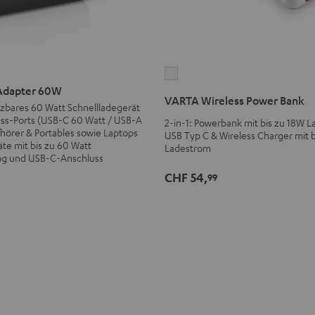
VARTA
Adapter 60W
Wireless
VARTA Wireless Power Bank
tzbares 60 Watt Schnellladegerät
Power
uss-Ports (USB-C 60 Watt / USB-A
2-in-1: Powerbank mit bis zu 18W L
Bank
pfhörer & Portables sowie Laptops
USB Typ C & Wireless Charger mit 
Weiß
te mit bis zu 60 Watt
Ladestrom
ng und USB-C-Anschluss
CHF 54,
99