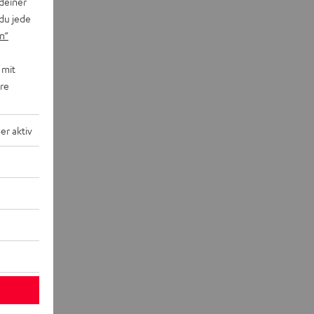
deiner
du jede
n“
 mit
ere
r aktiv