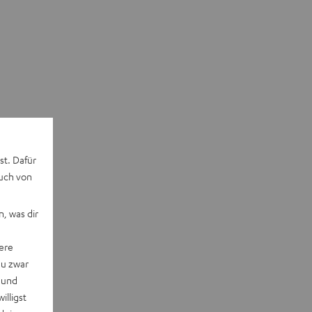
st. Dafür
auch von
, was dir
ere
du zwar
 und
willigst