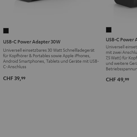
USB-
USB-
C
C
USB-C Power 
USB-C Power Adapter 30W
Power
Power
Universell einse
Universell einsetzbares 30 Watt Schnellladegerät
mit zwei Anschl
Adapter
Adapter
für Kopfhörer & Portables sowie Apple iPhones,
7,5 Watt) für Ko
60W
30W
Android Smartphones, Tablets und Geräte mit USB-
und weitere Gerä
C-Anschluss
Schwarz
Schwarz
Betriebsspannu
CHF 39,
99
CHF 49,
99