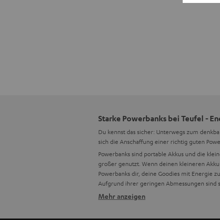
Starke Powerbanks bei Teufel - E
Du kennst das sicher: Unterwegs zum denkbar
sich die Anschaffung einer richtig guten Powe
Powerbanks sind portable Akkus und die klei
großer
genutzt. Wenn deinen kleineren Akku
Powerbanks dir, deine Goodies mit Energie z
Aufgrund ihrer geringen Abmessungen sind sie
Mehr anzeigen
Was ist eine Powerbank?
portabler Lautsprecher
Kopfhörer
USB-Lautsp