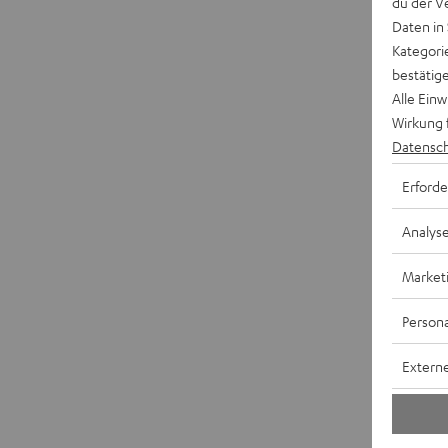
du der V
Daten in
Kategori
bestätig
Alle Ein
Wirkung 
Datensch
Erforde
Analys
Market
Persona
Externe