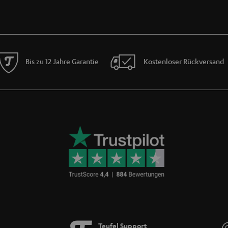
werbank beachten?
werden viele angeboten. Oft finden sich darunter minderwertige Akkus. Um den be
 günstigste Preis sollte nicht das Kriterium zur Kaufentscheidung sein. Denn insb
spannung mag dein Handy gar nicht. Leider sind auch manche Siegel wie beispiels
n Daten zu vergleichen und investiere lieber ein paar Euro mehr für eine zuverläs
Bis zu 12 Jahre Garantie
Kostenloser Rückversand
?
nn du auf Reisen bist oder einen Wochenendausflug planst. Als Ladegerät mit pass
SB Type-C PD und Quick Charge ausgestattet sind, für superschnelles Aufladen. 
abei Netz- und Orts-unabhängig. Kabelloses Laden ist dank neuster Technologie ebe
 einer Powerbank?
st das Aufladen deines Gerätes per externem Akku wie einer Powerbank ein Leichte
SB-C und USB Typ A die Möglichkeit, gleich entsprechend viele Geräte gemeinsam m
tphones einfach per USB-Kabel an den USB-Port deiner Powerbank an und das Aufl
dem mitgelieferten Ladekabel an die Steckdose angeschlossen und für die nächste T
Teufel & VARTA
Teufel Support
t hoher Kapazität von der Qualitätsmarke VARTA. VARTA überzeugt mit einem sehr 