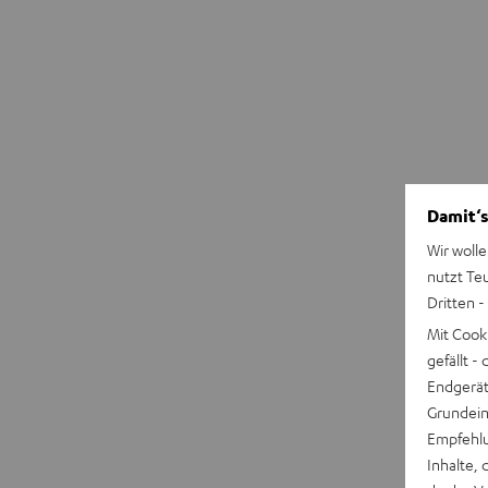
Damit‘s
Wir wolle
nutzt Te
Dritten -
Mit Cook
gefällt 
Endgerät.
Grundeins
Empfehlu
Inhalte, 