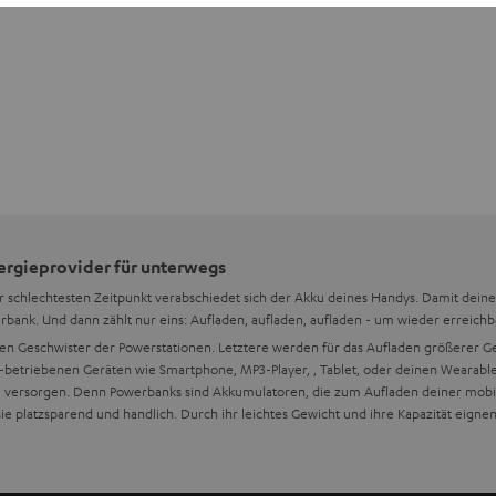
nergieprovider für unterwegs
 schlechtesten Zeitpunkt verabschiedet sich der Akku deines Handys. Damit deine 
rbank. Und dann zählt nur eins: Aufladen, aufladen, aufladen - um wieder erreichba
nen Geschwister der Powerstationen. Letztere werden für das Aufladen größerer G
-betriebenen Geräten wie Smartphone, MP3-Player,
, Tablet,
oder deinen Wearables
u versorgen. Denn Powerbanks sind Akkumulatoren, die zum Aufladen deiner mobile
 platzsparend und handlich. Durch ihr leichtes Gewicht und ihre Kapazität eignen 
recher