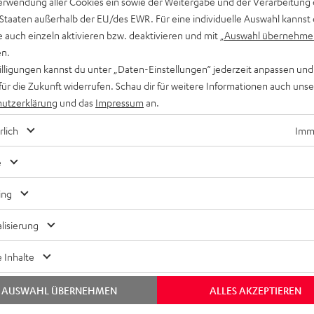
erwendung aller Cookies ein sowie der Weitergabe und der Verarbeitung 
 Staaten außerhalb der EU/des EWR. Für eine individuelle Auswahl kannst 
e auch einzeln aktivieren bzw. deaktivieren und mit
„Auswahl übernehme
en.
willigungen kannst du unter „Daten-Einstellungen“ jederzeit anpassen und
für die Zukunft widerrufen. Schau dir für weitere Informationen auch uns
utzerklärung
und das
Impressum
an.
rlich
Imme
e
ing
lisierung
 Inhalte
AUSWAHL ÜBERNEHMEN
ALLES AKZEPTIEREN