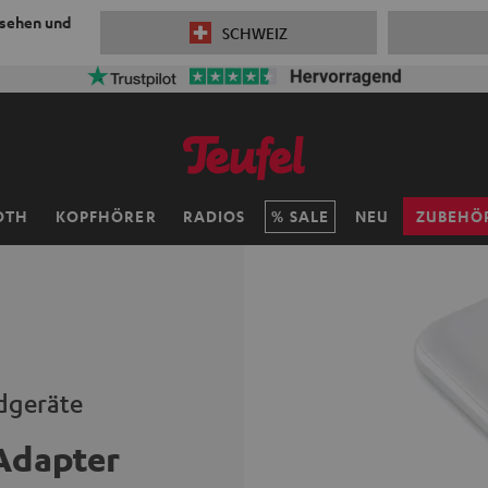
 sehen und
SCHWEIZ
OTH
KOPFHÖRER
RADIOS
SALE
NEU
ZUBEHÖ
dgeräte
Adapter