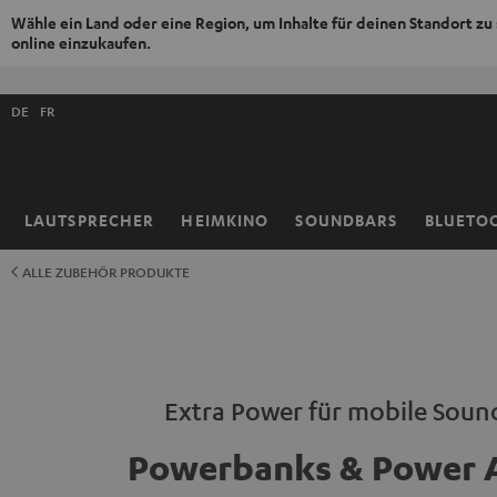
Wähle ein Land oder eine Region, um Inhalte für deinen Standort zu
online einzukaufen.
ZUM
NHALT
Shopsprache
RINGEN
DE
FR
auswählen
LAUTSPRECHER
HEIMKINO
SOUNDBARS
BLUETO
Startseite
ALLE ZUBEHÖR PRODUKTE
Extra Power für mobile Soun
Powerbanks & Power 