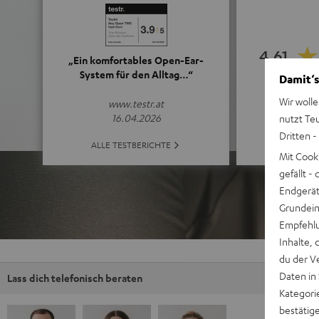
4.61
„Ein komfortables Open-Ear-
System für den Alltag…“
Damit‘s
(4.61 von 5 b
Wir wolle
www.testr.at
16.04.2026
nutzt Te
Dritten -
ALLE B
ALLE TESTBERICHTE
Mit Cook
gefällt 
Endgerät.
Grundeins
Empfehlu
Inhalte, 
du der V
Daten in
Lass dich telefonisch beraten
Kategori
bestätig