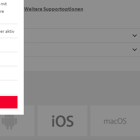
 wir
 mit
n.
Weitere Supportoptionen
ere
r aktiv