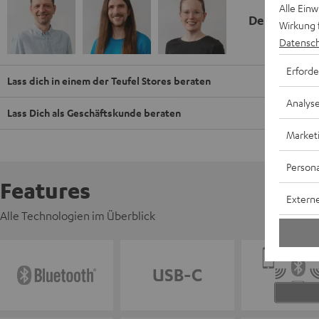
Alle Ein
Deine Kauf
Wirkung 
Datensch
Erforde
Lass dich in einem der Teufel Stores beraten
Analys
Lass Dich als Geschäftskunde beraten
Market
Persona
Features
Externe
Alle Technologien im Überblick