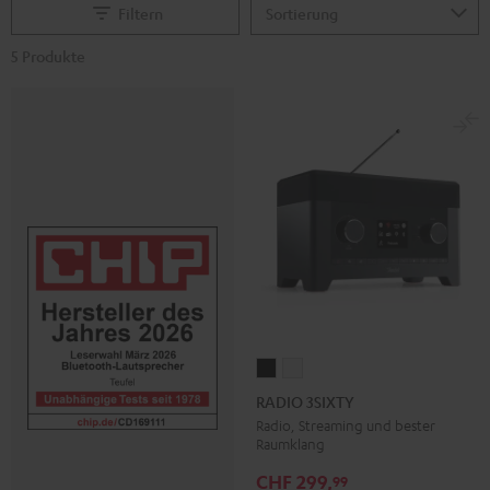
Filtern
5 Produkte
RADIO
RADIO
3SIXTY
3SIXTY
RADIO 3SIXTY
Schwarz
Weiß
Radio, Streaming und bester
Raumklang
CHF 299,
99