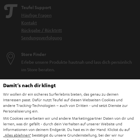
Teufel Support
Häufige Fragen
Kontakt
Rückgabe / Rücktritt
Sendungsverfolgung
Store Finder
Erlebe unsere Produkte hautnah und lass dich persönlich
im Store beraten.
Damit‘s nach dir klingt
Wir wollen dir ein sicheres Surferlebnis bieten, das genau zu deinen
Interessen passt. Dafür nutzt Teufel auf diesen Webseiten Cookies und
andere Tracking-Technologien – auch von Dritten - und setzt Dienste zur
Personalisierung ein.
Mit Cookies verarbeiten wir und andere Marketingpartner Daten von dir und
lernen, was dir gefällt - durch dein Verhalten auf unserer Website und
Informationen von deinem Endgerät. Du hast es in der Hand: Klickst du auf
„Alles ablehnen“
bestätigst du unsere Grundeinstellung, bei der wir nur