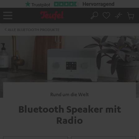
ZUM
NHALT
RINGEN
No
Abs
Startseite
Suche
Artike
im
ALLE BLUETOOTH PRODUKTE
Waren
Rund um die Welt
Bluetooth Speaker mit
Radio