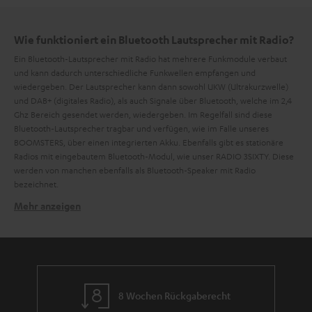
Wie funktioniert ein Bluetooth Lautsprecher mit Radio?
Ein Bluetooth-Lautsprecher mit Radio hat mehrere Funkmodule verbaut
und kann dadurch unterschiedliche Funkwellen empfangen und
wiedergeben. Der Lautsprecher kann dann sowohl UKW (Ultrakurzwelle)
und DAB+ (digitales Radio), als auch Signale über Bluetooth, welche im 2,4
Ghz Bereich gesendet werden, wiedergeben. Im Regelfall sind diese
Bluetooth-Lautsprecher tragbar und verfügen, wie im Falle unseres
BOOMSTERS, über einen integrierten Akku. Ebenfalls gibt es stationäre
Radios mit eingebautem Bluetooth-Modul, wie unser RADIO 3SIXTY. Diese
werden von manchen ebenfalls als Bluetooth-Speaker mit Radio
bezeichnet.
Mehr anzeigen
Gibt es Bluetooth Lautsprecher mit Radio, die
wasserfest sind?
Ja, es gibt auch Bluetooth-Lautsprecher mit Radio und einer
IP-
Zertifizierung
. Unser BOOMSTER verfügt über die IPX5-Zertifizierung und
ist geschützt gegen Strahlwasser aus allen Richtungen. Hierdurch kann ein
leichterer Regenschauer problemlos überstanden werden. Durch sein
8 Wochen Rückgaberecht
robustes Gehäuse und dem Tragegriff kann er natürlich auch bei