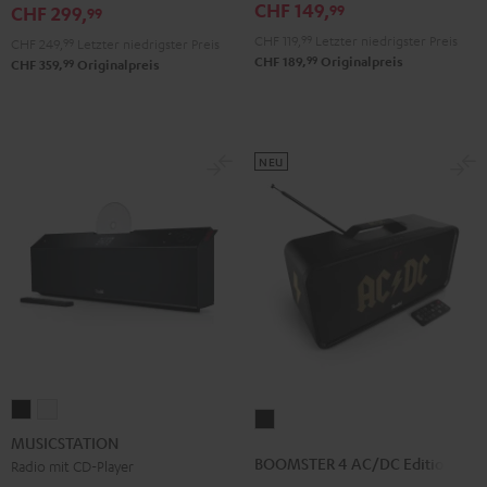
CHF 149,
99
CHF 299,
99
CHF 119,
99
Letzter niedrigster Preis
CHF 249,
99
Letzter niedrigster Preis
99
CHF 189,
Originalpreis
99
CHF 359,
Originalpreis
NEU
MUSICSTATION
MUSICSTATION
BOOMSTER
Schwarz
Weiß
MUSICSTATION
4
BOOMSTER 4 AC/DC Edition
Radio mit CD-Player
AC/DC