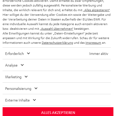
erforderliche Cookies aktivieren. Damit erhältst du zwar Empfehlungen,
diese werden jedoch zufällig ausgewählt. Personalisierte Werbung und
Inhalte, die wirklich relevant für dich sind, erhältst du mit
„Alles akzeptieren“
.
BIS ZU
Hier willigst du der Verwendung aller Cookies ein sowie der Weitergabe und
CHF 45
der Verarbeitung deiner Daten in Staaten außerhalb der EU/des EWR. Für
eine individuelle Auswahl kannst du jede Kategorie auch einzeln aktivieren
RABATT
bzw. deaktivieren und mit
„Auswahl übernehmen“
bestätigen.
Alle Einwilligungen kannst du unter „Daten-Einstellungen“ jederzeit
anpassen und mit Wirkung für die Zukunft widerrufen. Schau dir für weitere
N
Wähle deinen Gutschein!
Informationen auch unsere
Datenschutzerklärung
und das
Impressum
an.
Melde dich für den Newsletter an und erhalte bis zu
e
CHF 45 als Dankeschön.
Erforderlich
Immer aktiv
w
s
Analyse
JETZT
EMAIL
l
ANME
WIDGET
Marketing
e
t
Personalisierung
t
Externe Inhalte
e
r
ALLES AKZEPTIEREN