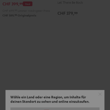
Let There Be Rock
Edition
CHF 399,
99
Deal
Night
CHF 499,
99
Letzter niedrigster Preis
CHF 379,
99
Black
99
CHF 589,
Originalpreis
Wähle ein Land oder eine Region, um Inhalte für
deinen Standort zu sehen und online einzukaufen.