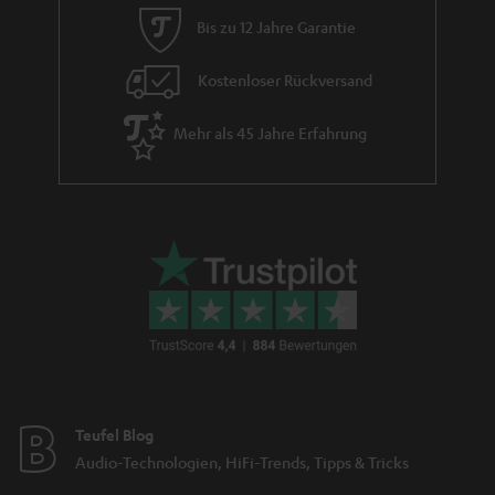
Starkregen schnell einen neuen trockeneren Platz finden.
Bis zu 12 Jahre Garantie
Können sich bei Bluetooth Lautsprechern mit Radio die
Frequenzen überschneiden?
Kostenloser Rückversand
Da beide Betriebsmodi nicht zur gleichen Zeit verwendet werden können
und unterschiedliche
Frequenzbereiche
bei UKW und
Bluetooth
genutzt
Mehr als 45 Jahre Erfahrung
werden, kann das Tonsignal störungsfrei wiedergegeben werden. Eine
Überschneidung oder Interferenz mit den verwendeten
Frequenzbereichen ist quasi ausgeschlossen.
Kann ich mit jedem Bluetooth-Lautsprecher Radio
hören?
Auch wenn dein Bluetooth-Lautsprecher kein integriertes
Radiomodul
hat,
musst du unterwegs nicht zwangsläufig auf deine Lieblingsradiosendung
verzichten. Alternativ kannst du eine Bluetooth-Verbindung mit deinem
Smartphone herstellen und über kostenlose Radio-Apps deine
Lieblingssender hören. Hierzu ist lediglich eine Internetverbindung mit
dem Smartphone nötig. Aber Vorsicht bei der Nutzung von mobilen
Daten: es kann durchaus sein, dass der Datenverbrauch schnell ansteigt.
Teufel Blog
Daher empfiehlt sich diese Lösung eher für das heimische WLAN-
Audio-Technologien, HiFi-Trends, Tipps & Tricks
Netzwerk.