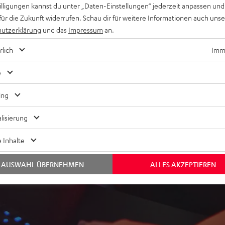
ws-Rechnern sowie an
willigungen kannst du unter „Daten-Einstellungen“ jederzeit anpassen und
für die Zukunft widerrufen. Schau dir für weitere Informationen auch uns
utzerklärung
und das
Impressum
an.
rlich
Imme
e
ing
lisierung
ei 167 Bewertungen)
 Inhalte
AUSWAHL ÜBERNEHMEN
ALLES AKZEPTIEREN
EWERTUNGEN