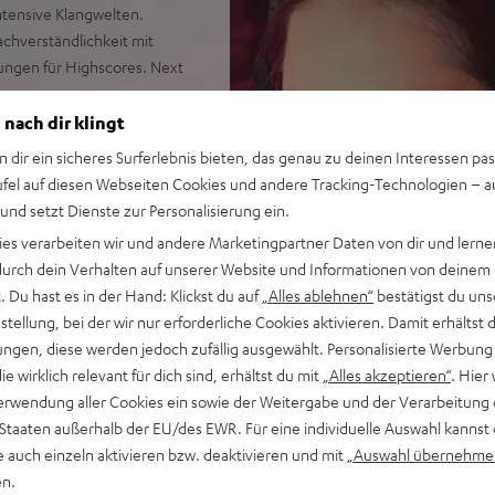
ntensive Klangwelten.
chverständlichkeit mit
ungen für Highscores. Next
 nach dir klingt
n dir ein sicheres Surferlebnis bieten, das genau zu deinen Interessen pas
ufel auf diesen Webseiten Cookies und andere Tracking-Technologien – 
r eine sehr gute, passive
 und setzt Dienste zur Personalisierung ein.
fice
erten Sound mit intensivem
ies verarbeiten wir und andere Marketingpartner Daten von dir und lernen
- durch dein Verhalten auf unserer Website und Informationen von deinem
rch spezielles Löffel-Design
 Du hast es in der Hand: Klickst du auf
„Alles ablehnen“
bestätigst du uns
tellung, bei der wir nur erforderliche Cookies aktivieren. Damit erhältst 
ienung für Lautstärke und
ngen, diese werden jedoch zufällig ausgewählt. Personalisierte Werbung
die wirklich relevant für dich sind, erhältst du mit
„Alles akzeptieren“
. Hier 
h für Brillenträger geeignete
erwendung aller Cookies ein sowie der Weitergabe und der Verarbeitung 
er Video-Konferenzen
 Staaten außerhalb der EU/des EWR. Für eine individuelle Auswahl kannst 
r Audio und Mikrofon zum
e auch einzeln aktivieren bzw. deaktivieren und mit
„Auswahl übernehme
en.