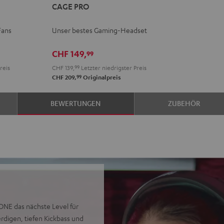
CAGE PRO
PRO
Night
Fans
Unser bestes Gaming-Headset
Black
CHF 149,
99
reis
CHF 139,
99
Letzter niedrigster Preis
99
CHF 209,
Originalpreis
BEWERTUNGEN
ZUBEHÖR
NE das nächste Level für
rdigen, tiefen Kickbass und