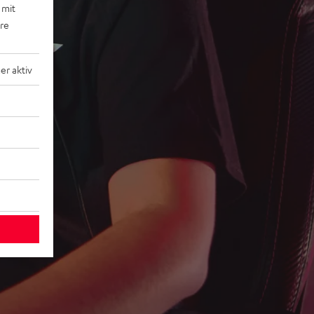
 mit
ere
r aktiv