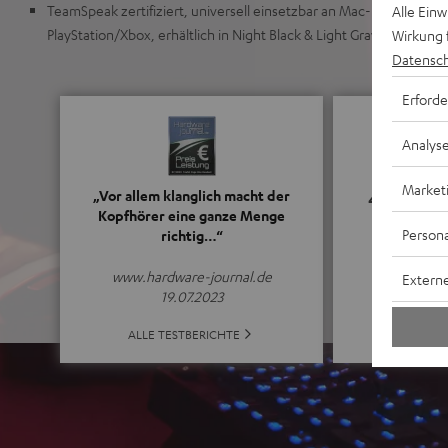
TeamSpeak zertifiziert, universell einsetzbar an Mac-und Windo
Alle Ein
PlayStation/Xbox, erhältlich in Night Black & Light Gray
Wirkung 
Datensch
Erforde
Analys
Market
4.8
„Vor allem klanglich macht der
Kopfhörer eine ganze Menge
Persona
richtig…“
(4.8 von 5 b
www.hardware-journal.de
Externe
19.07.2023
ALLE B
ALLE TESTBERICHTE