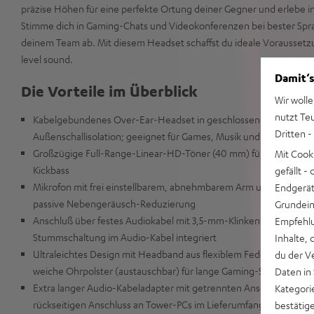
präzise Höhen für eine perfekte Ortung deiner Gegner und erlebe i
Stimme dich in Gaming-Chats und Videokonferenzen bei bester Spra
deinem Team ab. Mit diesem Headset schaffst du ideale Voraussetz
level sound.
Damit‘s
Die Vorteile im Überblick
Wir wolle
nutzt Te
Kabelgebundenes Over-Ear-Headset in geschlossener Bauweise fü
Dritten -
Außenschallisolation; geeignet für Games, Musik und fürs Homeof
Großzügige Full-Range-Linear-HD-Töner (40 mm) für ausbalanci
Mit Cook
Kickbass
gefällt 
Mikrofon mit frei einstellbarem, abnehmbarem Arm unterstützt du
Endgerät.
passive Nebengeräusch-Reduzierung
Grundeins
Anschluß über festes Audiokabel mit 3,5-mm-Klinkenstecker, Bed
Empfehlu
Stummschaltung im Audio-Kabel integriert
Inhalte, 
Ultraleichtes Design mit Headband aus flexiblem Federstahl & auc
du der V
weiche Ohrpolster (austauschbar) für lange Gaming-Sessions od
Daten in
Extra langer Audio-Kabeladapter mit getrennten Anschlüssen fü
Kategori
rückseitigen Anschluss an Tower-PCs im Lieferumfang
bestätig