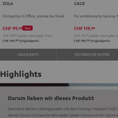
ZOLA
CAGE
Dark
Light
Schwarz
Gray
Gray
Einzigartig im Office, präzise bei Musik
Für ambitionierte Gaming-
CHF 99,
CHF 119,
99
99
Deal
CHF 119,
99
Letzter niedrigster Preis
CHF 119,
99
Letzter niedrigster P
99
99
CHF 149,
Originalpreis
CHF 189,
Originalpreis
HIGHLIGHTS
TECHNISCHE DATEN
Highlights
Darum lieben wir dieses Produkt
Spendiere deinen Lieblingsspielen mit dem Gaming-Headset CAGE O
deinen Sound und tauche tief in jedes Spiele-Universum ein. Spüre e