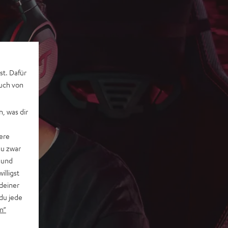
st. Dafür
auch von
, was dir
ere
du zwar
 und
willigst
deiner
du jede
n“