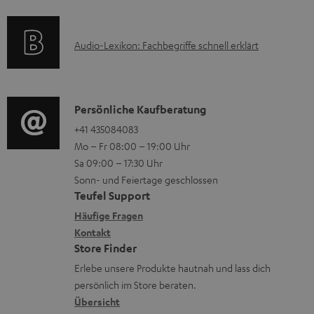
f
t
u
o
F
m
A
Audio-Lexikon: Fachbegriffe schnell erklärt
r
A
H
u
m
Q
e
d
a
s
r
i
K
Persönliche Kaufberatung
t
u
o
o
+41 435084083
i
n
Mo – Fr 08:00 – 19:00 Uhr
-
n
o
t
Sa 09:00 – 17:30 Uhr
L
t
n
e
Sonn- und Feiertage geschlossen
e
a
e
Teufel Support
r
x
k
n
Häufige Fragen
l
i
Kontakt
t
z
a
Store Finder
k
d
u
d
Erlebe unsere Produkte hautnah und lass dich
o
a
r
e
persönlich im Store beraten.
n
t
G
Übersicht
n