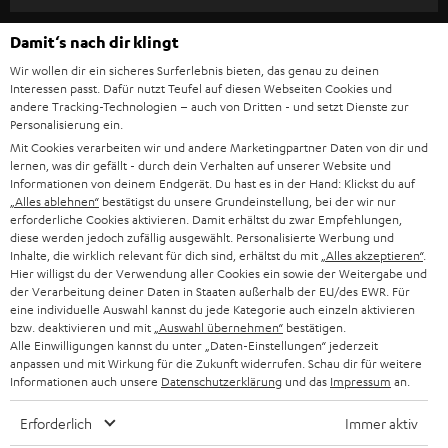
e
t
Damit‘s nach dir klingt
t
Wir wollen dir ein sicheres Surferlebnis bieten, das genau zu deinen
e
Interessen passt. Dafür nutzt Teufel auf diesen Webseiten Cookies und
andere Tracking-Technologien – auch von Dritten - und setzt Dienste zur
r
Personalisierung ein.
Mit Cookies verarbeiten wir und andere Marketingpartner Daten von dir und
a
lernen, was dir gefällt - durch dein Verhalten auf unserer Website und
n
Informationen von deinem Endgerät. Du hast es in der Hand: Klickst du auf
Kategorien
„Alles ablehnen“
bestätigst du unsere Grundeinstellung, bei der wir nur
m
erforderliche Cookies aktivieren. Damit erhältst du zwar Empfehlungen,
HEIMKINO
diese werden jedoch zufällig ausgewählt. Personalisierte Werbung und
e
Unternehmen
Inhalte, die wirklich relevant für dich sind, erhältst du mit
„Alles akzeptieren“
.
l
Hier willigst du der Verwendung aller Cookies ein sowie der Weitergabe und
HEIMKINO-KOMPLETTANLAGEN
der Verarbeitung deiner Daten in Staaten außerhalb der EU/des EWR. Für
SUPPORT
d
Teufel Onlineshops
eine individuelle Auswahl kannst du jede Kategorie auch einzeln aktivieren
SOUNDBARS
bzw. deaktivieren und mit
„Auswahl übernehmen“
bestätigen.
u
KARRIERE
Alle Einwilligungen kannst du unter „Daten-Einstellungen“ jederzeit
DEUTSCHLAND
n
anpassen und mit Wirkung für die Zukunft widerrufen. Schau dir für weitere
STEREO
PRESSE & MARKETING
Informationen auch unsere
Datenschutzerklärung
und das
Impressum
an.
g
ÖSTERREICH
SMART HOME
Erforderlich
Immer aktiv
GESCHÄFTSKUNDEN