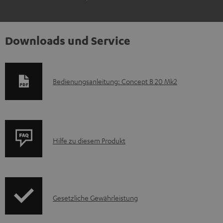
Downloads und Service
D
Bedienungsanleitung: Concept B 20 Mk2
o
k
u
P
m
Hilfe zu diesem Produkt
r
e
o
n
d
t
I
Gesetzliche Gewährleistung
u
e
n
k
z