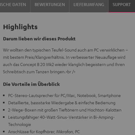
ISCHE DATEN
BEWERTUNGEN
LIEFERUMFANG
SUPPORT
Highlights
Darum lieben wir dieses Produkt
Wir wollten den typischen Teufel-Sound auch am PC verwirklichen –
mit bestem Preis/Klangverhältnis. In verbesserter Neuauflage wird
auch das Concept B 20 Mk2 wieder klanglich begeistern und Ihren
Schreibtisch zum Tanzen bringen.<br />
Die Vorteile im Überblick
PC-Stereo-Lautsprecher für PC/Mac, Notebook, Smartphone
Detaillierte, bassstarke Wiedergabe & einfache Bedienung
2-Wege-Boxen mit großen Tieftönern und Hochton-Kalotten
Leistungsfähiger 40-Watt-Sinus-Verstärker in Bi-Amping-
Technologie
Anschlüsse für Kopfhörer, Mikrofon, PC