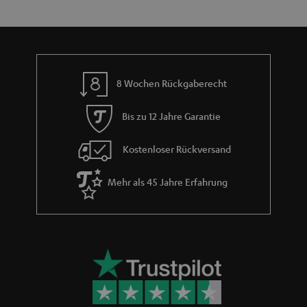
e
a
n
r
a
n
8 Wochen Rückgaberecht
t
i
Bis zu 12 Jahre Garantie
e
Kostenloser Rückversand
Mehr als 45 Jahre Erfahrung