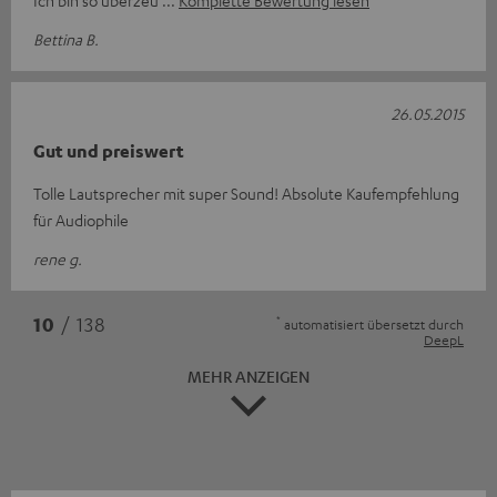
Ich bin so überzeu
Komplette Bewertung lesen
Bettina B.
26.05.2015
Gut und preiswert
Tolle Lautsprecher mit super Sound! Absolute Kaufempfehlung
für Audiophile
rene g.
*
10
/ 138
automatisiert übersetzt durch
DeepL
MEHR ANZEIGEN