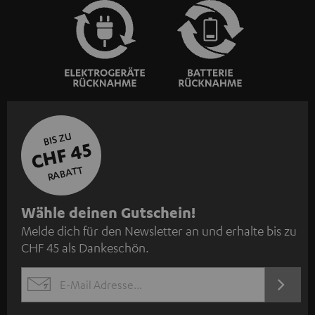
BIS ZU
CHF 45
RABATT
N
Wähle deinen Gutschein!
Melde dich für den Newsletter an und erhalte bis zu
e
CHF 45 als Dankeschön.
w
s
JETZT
EMAIL
l
ANME
WIDGET