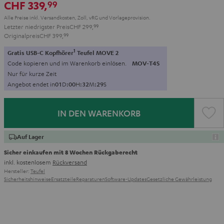
CHF 339,
99
Alle Preise inkl. Versandkosten, Zoll, vRG und Vorlageprovision.
Letzter niedrigster Preis
CHF 299,
99
Originalpreis
CHF 399,
99
1
Gratis USB-C Kopfhörer
Teufel MOVE 2
Code kopieren und im Warenkorb einlösen.
MOV-T4S
Nur für kurze Zeit
Angebot endet in
0
1
D
:
0
0
H
:
3
2
M
:
2
8
S
IN DEN WARENKORB
Auf Lager
Sicher einkaufen mit 8 Wochen Rückgaberecht
inkl. kostenlosem
Rückversand
Hersteller:
Teufel
Sicherheitshinweise
Ersatzteile
Reparaturen
Software-Updates
Gesetzliche Gewährleistung