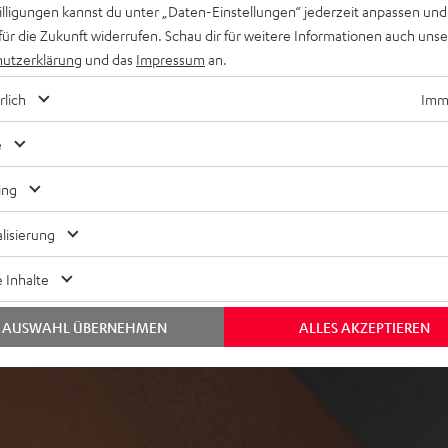
willigungen kannst du unter „Daten-Einstellungen“ jederzeit anpassen und
für die Zukunft widerrufen. Schau dir für weitere Informationen auch uns
utzerklärung
und das
Impressum
an.
rlich
Imme
ei 60 Bewertungen)
e
ing
WERTUNGEN
lisierung
 Inhalte
AUSWAHL ÜBERNEHMEN
ALLES AKZEPTIEREN