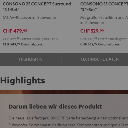
CONSONO 25 CONCEPT Surround
CONSONO 35 CONCEPT 
25
35
35
"5.1-Set"
"5.1-Set"
CONCEPT
CONCEPT
CONCEPT
Mit AV-Receiver im Subwoofer
Mit großen Satelliten und 
Surround
Surround
Surround
im Subwoofer
"5.1-
"5.1-
"5.1-
CHF 479,
CHF 529,
99
99
Set"
Set"
Set"
CHF 399,
99
Letzter niedrigster Preis
CHF 449,
99
Letzter niedrigster 
Schwarz
Schwarz
Weiß
99
99
CHF 549,
Originalpreis
CHF 589,
Originalpreis
HIGHLIGHTS
TECHNISCHE DATEN
Highlights
Darum lieben wir dieses Produkt
Die neue, spielfertige CONCEPT-Serie beherbergt einen optimal an
Subwoofer. Somit sparst du dir weitere Komponenten und genießt 