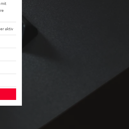
 mit
ere
r aktiv