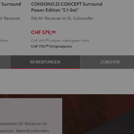
Surround
CONSONO 25 CONCEPT Surround
25
Power Edition "5.1-Set"
CONCEPT
AV-Receiver
Mit AV-Receiver im XL-Subwoofer
Surround
Power
CHF 579,
99
Edition
Preis
CHF 499,
99
Letzter niedrigster Preis
"5.1-
99
CHF 739,
Originalpreis
Set"
Schwarz
BEWERTUNGEN
ZUBEHÖR
gepassten AV-Receiver im
massiven, beeindruckenden