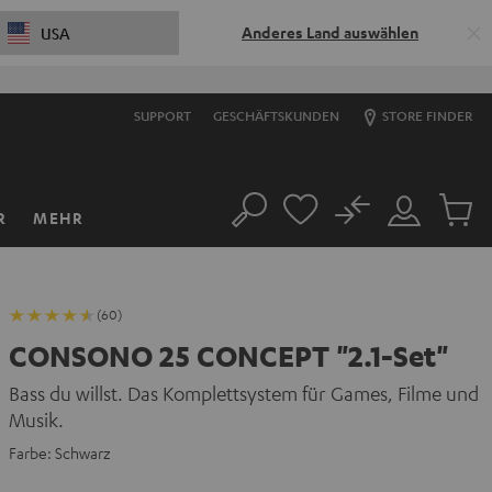
Anderes Land auswählen
USA
SUPPORT
GESCHÄFTSKUNDEN
STORE FINDER
No
R
MEHR
Suche
Mein
Artikel
Konto
im
Warenk
(60)
CONSONO 25 CONCEPT "2.1-Set"
Bass du willst. Das Komplettsystem für Games, Filme und
Musik.
Farbe:
Schwarz