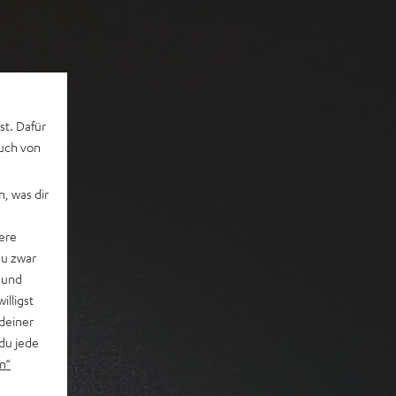
st. Dafür
auch von
, was dir
ere
du zwar
 und
willigst
deiner
du jede
n“