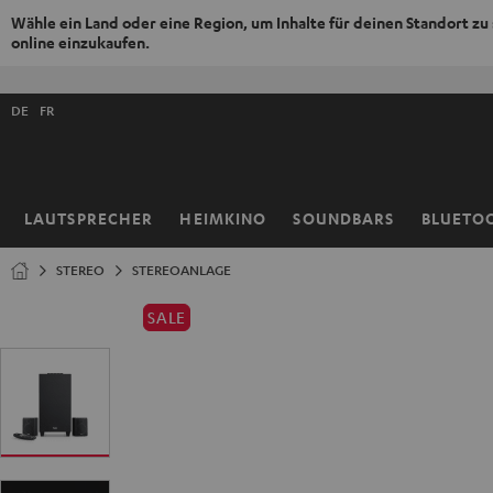
Wähle ein Land oder eine Region, um Inhalte für deinen Standort zu
online einzukaufen.
ZUM
NHALT
Shopsprache
RINGEN
DE
FR
auswählen
LAUTSPRECHER
HEIMKINO
SOUNDBARS
BLUETO
Startseite
STEREO
STEREOANLAGE
SALE