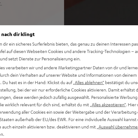
C.
 nach dir klingt
 eine ausgewogene,
n dir ein sicheres Surferlebnis bieten, das genau zu deinen Interessen pas
ufel auf diesen Webseiten Cookies und andere Tracking-Technologien – 
bis 33 Hz, hohe Pegel und
 und setzt Dienste zur Personalisierung ein.
nd AAC sowie HDMI (ARC,
ies verarbeiten wir und andere Marketingpartner Daten von dir und lernen
- durch dein Verhalten auf unserer Website und Informationen von deinem
-System für griffigen,
 Du hast es in der Hand: Klickst du auf
„Alles ablehnen“
bestätigst du uns
tellung, bei der wir nur erforderliche Cookies aktivieren. Damit erhältst 
lem Chromring, passen aufs
ngen, diese werden jedoch zufällig ausgewählt. Personalisierte Werbung
die wirklich relevant für dich sind, erhältst du mit
„Alles akzeptieren“
. Hier 
Standby, Klangeinstellungen
erwendung aller Cookies ein sowie der Weitergabe und der Verarbeitung 
kabel und Fernbedienung
 Staaten außerhalb der EU/des EWR. Für eine individuelle Auswahl kannst 
e auch einzeln aktivieren bzw. deaktivieren und mit
„Auswahl übernehme
en.