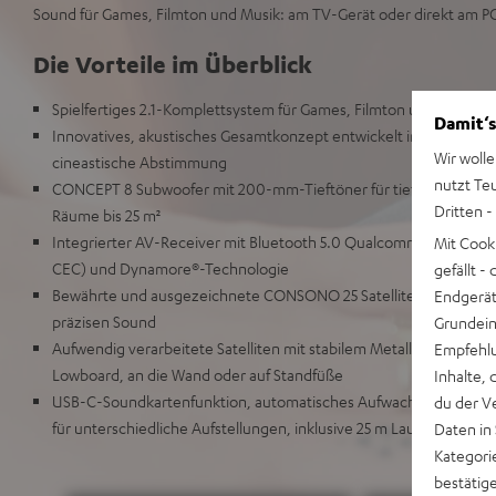
Sound für Games, Filmton und Musik: am TV-Gerät oder direkt am P
Die Vorteile im Überblick
Spielfertiges 2.1-Komplettsystem für Games, Filmton und Musik
Damit‘s
Innovatives, akustisches Gesamtkonzept entwickelt in Berlin für
Wir wolle
cineastische Abstimmung
nutzt Te
CONCEPT 8 Subwoofer mit 200-mm-Tieftöner für tiefen Kickbass 
Dritten -
Räume bis 25 m²
Integrierter AV-Receiver mit Bluetooth 5.0 Qualcomm® aptX™ u
Mit Cook
CEC) und Dynamore®-Technologie
gefällt 
Bewährte und ausgezeichnete CONSONO 25 Satelliten mit 2-Wege
Endgerät.
präzisen Sound
Grundeins
Aufwendig verarbeitete Satelliten mit stabilem Metallgitter & ed
Empfehlu
Lowboard, an die Wand oder auf Standfüße
Inhalte, 
USB-C-Soundkartenfunktion, automatisches Aufwachen aus dem 
du der V
für unterschiedliche Aufstellungen, inklusive 25 m Lautsprecher
Daten in
Kategori
bestätig