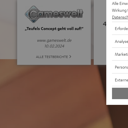
Alle Ein
Wirkung 
Datensch
4.83
Erforde
„Teufels Concept geht voll auf!“
(4.83 von 5 b
www.gameswelt.de
Analys
10.02.2024
Market
ALLE BE
ALLE TESTBERICHTE
Persona
Externe