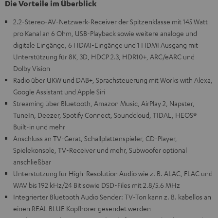
Die Vorteile im Überblick
2.2-Stereo-AV-Netzwerk-Receiver der Spitzenklasse mit 145 Watt
pro Kanal an 6 Ohm, USB-Playback sowie weitere analoge und
digitale Eingänge, 6 HDMI-Eingänge und 1 HDMI Ausgang mit
Unterstützung für 8K, 3D, HDCP 2.3, HDR10+, ARC/eARC und
Dolby Vision
Radio über UKW und DAB+, Sprachsteuerung mit Works with Alexa,
Google Assistant und Apple Siri
Streaming über Bluetooth, Amazon Music, AirPlay 2, Napster,
TuneIn, Deezer, Spotify Connect, Soundcloud, TIDAL, HEOS®
Built-in und mehr
Anschluss an TV-Gerät, Schallplattenspieler, CD-Player,
Spielekonsole, TV-Receiver und mehr, Subwoofer optional
anschließbar
Unterstützung für High-Resolution Audio wie z. B. ALAC, FLAC und
WAV bis 192 kHz/24 Bit sowie DSD-Files mit 2.8/5.6 MHz
Integrierter Bluetooth Audio Sender: TV-Ton kann z. B. kabellos an
einen REAL BLUE Kopfhörer gesendet werden