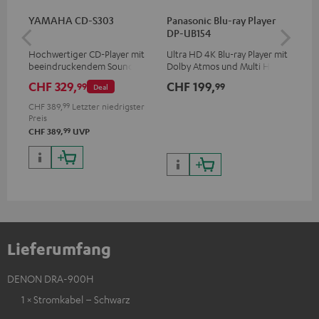
YAMAHA CD-S303
Panasonic Blu-ray Player
Hi
DP-UB154
mit
Hochwertiger CD-Player mit
Ultra HD 4K Blu-ray Player mit
Hi
beeindruckendem Sound und
Dolby Atmos und Multi HDR-
unt
wertiger Verarbeitung
Unterstützung inklusive
wie
CHF 329,
CHF 199,
CH
99
99
Deal
HDR10+ für eine überragende
Bildqualität mit lebensechten
CHF 389,
99
Letzter niedrigster
Kontrasten und Farben
Preis
99
CHF 389,
UVP
Lieferumfang
DENON DRA-900H
1 × Stromkabel – Schwarz