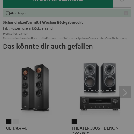
Auf Lager
Sicher einkaufen mit 8 Wochen Rückgaberecht
inkl. kostenlosem
Rückversand
Hersteller:
Denon
Sicherheitshinweise
Ersatzteile
Reparaturen
Software-Updates
Gesetzliche Gewährleistung
Das könnte dir auch gefallen
ULTIMA
ULTIMA
THEATER
ULTIMA 40
THEATER 500S + DENON
40
40
500S
DRA-900H