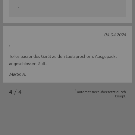
.
04.04.2024
.
Tolles passendes Gerät zu den Lautsprechern. Ausgepackt
angeschlossen läuft.
Martin A.
*
4
/ 4
automatisiert übersetzt durch
DeepL