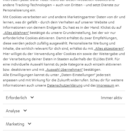
SUPPORT
d
andere Tracking-Technologien – auch von Dritten - und setzt Dienste zur
Teufel Onlineshops
Personalisierung ein.
SOUNDBARS
u
KARRIERE
Mit Cookies verarbeiten wir und andere Marketingpartner Daten von dir und
DEUTSCHLAND
lernen, was dir gefällt - durch dein Verhalten auf unserer Website und
n
STEREO
Informationen von deinem Endgerät. Du hast es in der Hand: Klickst du auf
PRESSE & MARKETING
g
„Alles ablehnen“
bestätigst du unsere Grundeinstellung, bei der wir nur
ÖSTERREICH
erforderliche Cookies aktivieren. Damit erhältst du zwar Empfehlungen,
SMART HOME
GESCHÄFTSKUNDEN
diese werden jedoch zufällig ausgewählt. Personalisierte Werbung und
Inhalte, die wirklich relevant für dich sind, erhältst du mit
„Alles akzeptieren“
.
SCHWEIZ
BLUETOOTH-LAUTSPRECHER
Hier willigst du der Verwendung aller Cookies ein sowie der Weitergabe und
PARTNERPROGRAMM
der Verarbeitung deiner Daten in Staaten außerhalb der EU/des EWR. Für
KOPFHÖRER
eine individuelle Auswahl kannst du jede Kategorie auch einzeln aktivieren
NIEDERLANDE
BLOG
bzw. deaktivieren und mit
„Auswahl übernehmen“
bestätigen.
Alle Einwilligungen kannst du unter „Daten-Einstellungen“ jederzeit
BLUETOOTH-KOPFHÖRER
anpassen und mit Wirkung für die Zukunft widerrufen. Schau dir für weitere
NEWSLETTER
BELGIEN
Informationen auch unsere
Datenschutzerklärung
und das
Impressum
an.
STEREOANLAGEN
STORES
Erforderlich
Immer aktiv
FRANKREICH
LAUTSPRECHER
DEINE VORTEILE BEI TEUFEL
Analyse
POLEN
ULTIMA-SERIE
TEUFEL STORY
Marketing
IN-EAR-KOPFHÖRER