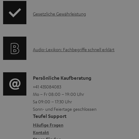
o
F
m
I
Gesetzliche Gewährleistung
r
A
H
n
m
Q
e
f
a
s
r
o
t
u
A
Audio-Lexikon: Fachbegriffe schnell erklärt
r
i
n
u
m
o
t
d
a
n
e
i
K
Persönliche Kaufberatung
t
e
r
o
o
+41 435084083
i
n
l
Mo – Fr 08:00 – 19:00 Uhr
-
n
o
z
a
Sa 09:00 – 17:30 Uhr
L
t
n
u
Sonn- und Feiertage geschlossen
d
e
a
e
Teufel Support
m
e
x
k
n
Häufige Fragen
V
n
i
Kontakt
t
z
e