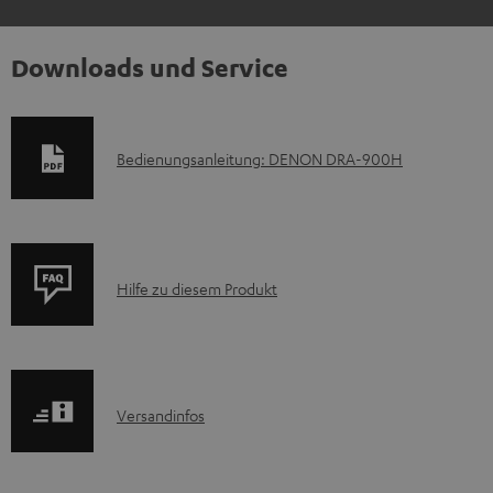
Downloads und Service
D
Bedienungsanleitung: DENON DRA-900H
o
k
u
P
m
Hilfe zu diesem Produkt
r
e
o
n
d
t
I
Versandinfos
u
e
n
k
z
f
t
u