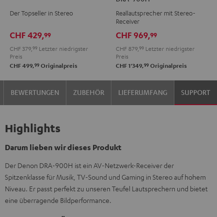
Schwarz
Weiß
+
Der Topseller in Stereo
Reallautsprecher mit Stereo-
DENON
Receiver
DRA-
CHF 429,
CHF 969,
99
99
900H
CHF 379,
99
Letzter niedrigster
CHF 879,
99
Letzter niedrigster
Schwarz
Preis
Preis
99
99
CHF 499,
Originalpreis
CHF 1'349,
Originalpreis
BEWERTUNGEN
ZUBEHÖR
LIEFERUMFANG
SUPPORT
Highlights
Darum lieben wir dieses Produkt
Der Denon DRA-900H ist ein AV-Netzwerk-Receiver der
Spitzenklasse für Musik, TV-Sound und Gaming in Stereo auf hohem
Niveau. Er passt perfekt zu unseren Teufel Lautsprechern und bietet
eine überragende Bildperformance.