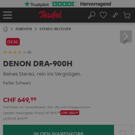
ZUM
NHALT
RINGEN
No
Abs
Startseite
Suche
Artike
im
ZUBEHÖR
STEREO-RECEIVER
Waren
DEAL
(4)
DENON DRA-900H
Reines Stereo, rein ins Vergnügen.
Farbe:
Schwarz
CHF 649,
99
Alle Preise inkl. Versandkosten, Zoll, vRG und Vorlageprovision.
Letzter niedrigster Preis
CHF 899,
99
CHF -250,
00
UVP
CHF 899,
99
IN DEN WARENKORB