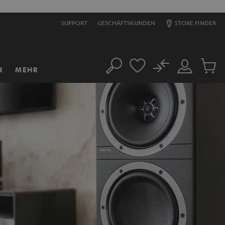
SUPPORT
GESCHÄFTSKUNDEN
STORE FINDER
No
R
MEHR
Suche
Mein
Artikel
Konto
im
Warenk