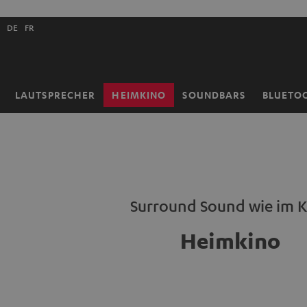
ZUM
NHALT
Shopsprache
RINGEN
DE
FR
auswählen
LAUTSPRECHER
HEIMKINO
SOUNDBARS
BLUETO
Startseite
Surround Sound wie im 
Heimkino