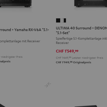
ULTIMA
ULTIMA
40
40
ULTIMA 40 Surround + DENO
round + Yamaha RX-V6A "5.1-
Surround
Surround
"5.1-Set"
+
+
Spielfertige 5.1-Komplettanlage in
‑Komplettanlage mit Receiver
Receiver
DENON
DENON
X2800H
X2800H
CHF 1'549,
99
DAB
DAB
 niedrigster Preis
CHF 1'449,
99
Letzter niedrigster Preis
"5.1-
"5.1-
nalpreis
99
CHF 1'949,
Originalpreis
Set"
Set"
Schwarz
Weiß
/
Schwarz