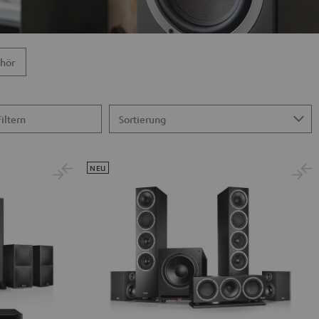
hör
Filtern
NEU