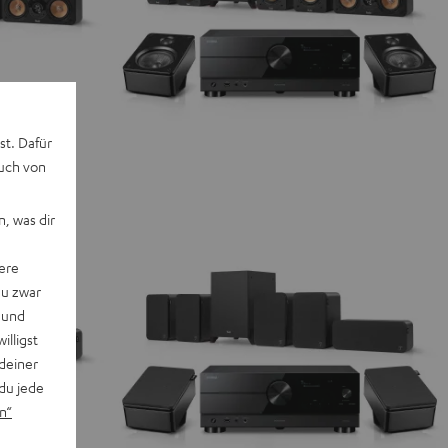
st. Dafür
auch von
, was dir
ere
du zwar
 und
willigst
deiner
du jede
n“