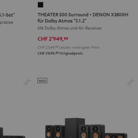
THEATER
500
THEATER 500 Surround + DENON X3800H
.1-Set"
Surround
für Dolby Atmos "5.1.2"
 präzise
+
Mit Dolby Atmos und AV-Receiver
DENON
CHF 2'949,
99
X3800H
CHF 2'549,
99
Letzter niedrigster Preis
für
99
CHF 3'699,
Originalpreis
Dolby
Atmos
"5.1.2"
Schwarz
NEU