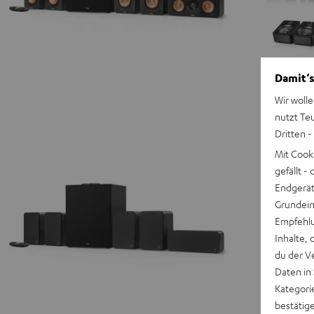
Damit‘s
Wir wolle
nutzt Te
Dritten -
Mit Cook
gefällt 
Endgerät.
Grundeins
Empfehlu
Inhalte, 
du der V
Daten in
Kategori
bestätig