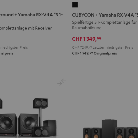
CUBYCON
+
round + Yamaha RX-V4A "5.1-
CUBYCON + Yamaha RX-V4A "5
Yamaha
Spielfertige 5.1‑Komplettanlage für
RX-
Raumabbildung
‑Komplettanlage mit Receiver
V4A
CHF 1'349,
99
"5.1-
CHF 1'249,
99
Letzter niedrigster Preis
niedrigster Preis
Set"
99
CHF 1'749,
Originalpreis
nalpreis
Schwarz