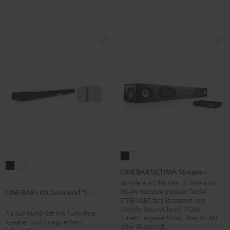
CINEBAR
CINEBAR
CINEBAR
CINEBAR
ULTIMA
ULTIMA
CINEBAR ULTIMA Streaming
LUX
LUX
Streaming
Streaming
Bundle aus CINEBAR ULTIMA und
Surround
Surround
WLAN-Netzwerkplayer Teufel
CINEBAR LUX Surround "5.0-Set"
Schwarz
Weiß
STREAMER fürs Streamen von
"5.0-
"5.0-
Spotify, SoundCloud, TIDAL,
Als Surround-Set mit Funk-Rear-
Set"
Set"
TuneIn, eigene Musik über WLAN
Speaker und integriertem
oder Bluetooth
Schwarz
Weiß