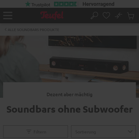
ZUM
NHALT
RINGEN
No
Abs
Startseite
Suche
Artike
im
ALLE SOUNDBARS PRODUKTE
Waren
Dezent aber mächtig
Soundbars ohne Subwoofer
Filtern