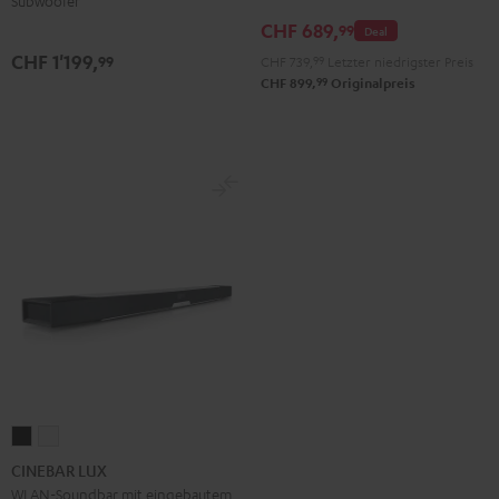
Subwoofer
CHF 689,
99
Deal
CHF 1'199,
99
CHF 739,
99
Letzter niedrigster Preis
99
CHF 899,
Originalpreis
CINEBAR
CINEBAR
LUX
LUX
CINEBAR LUX
Schwarz
Weiß
WLAN-Soundbar mit eingebautem