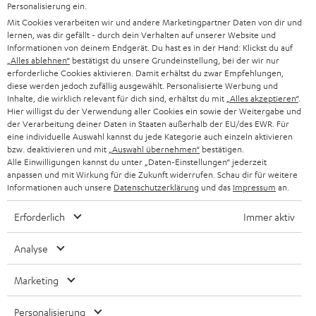
RABATT
Personalisierung ein.
Mit Cookies verarbeiten wir und andere Marketingpartner Daten von dir und
lernen, was dir gefällt - durch dein Verhalten auf unserer Website und
N
Wähle deinen Gutschein!
Informationen von deinem Endgerät. Du hast es in der Hand: Klickst du auf
„Alles ablehnen“
bestätigst du unsere Grundeinstellung, bei der wir nur
Melde dich für den Newsletter an und erhalte bis zu
e
erforderliche Cookies aktivieren. Damit erhältst du zwar Empfehlungen,
CHF 45 als Dankeschön.
w
diese werden jedoch zufällig ausgewählt. Personalisierte Werbung und
Inhalte, die wirklich relevant für dich sind, erhältst du mit
„Alles akzeptieren“
.
s
Hier willigst du der Verwendung aller Cookies ein sowie der Weitergabe und
JETZT
der Verarbeitung deiner Daten in Staaten außerhalb der EU/des EWR. Für
EMAIL
l
ANME
eine individuelle Auswahl kannst du jede Kategorie auch einzeln aktivieren
WIDGET
e
bzw. deaktivieren und mit
„Auswahl übernehmen“
bestätigen.
Alle Einwilligungen kannst du unter „Daten-Einstellungen“ jederzeit
t
anpassen und mit Wirkung für die Zukunft widerrufen. Schau dir für weitere
Informationen auch unsere
Datenschutzerklärung
und das
Impressum
an.
t
e
Erforderlich
Immer aktiv
r
Analyse
a
n
Marketing
Kategorien
m
Personalisierung
HEIMKINO