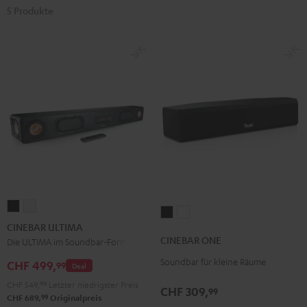
5 Produkte
CINEBAR
CINEBAR
CINEBAR
CINEBAR
ULTIMA
ULTIMA
CINEBAR ULTIMA
ONE
ONE
Schwarz
Weiß
CINEBAR ONE
Die ULTIMA im Soundbar-Format
Black
White
Soundbar für kleine Räume
CHF 499,
99
Deal
CHF 549,
99
Letzter niedrigster Preis
CHF 309,
99
99
CHF 689,
Originalpreis