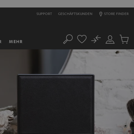
SUPPORT
GESCHÄFTSKUNDEN
STORE FINDER
No
R
MEHR
Suche
Mein
Artikel
Konto
im
Warenk