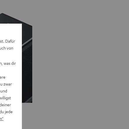
st. Dafür
auch von
, was dir
ere
du zwar
 und
willigst
deiner
du jede
n“