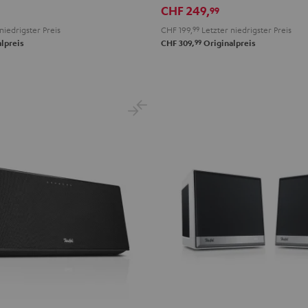
CHF 249,
99
Black
White
niedrigster Preis
CHF 199,
99
Letzter niedrigster Preis
99
lpreis
CHF 309,
Originalpreis