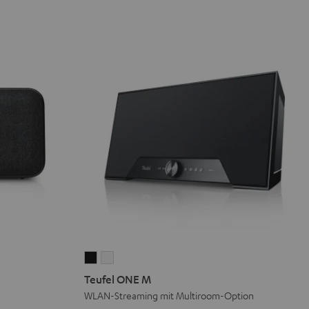
Teufel
Teufel
ONE
ONE
Teufel ONE M
M
M
WLAN-Streaming mit Multiroom-Option
Schwarz
Weiß