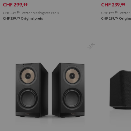
CHF 299,
CHF 239,
99
99
CHF 239,
99
Letzter niedrigster Preis
CHF 199,
99
Letzter 
99
99
CHF 359,
Originalpreis
CHF 259,
Origina