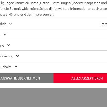
Stereo-
Stereo-
willigungen kannst du unter „Daten-Einstellungen“ jederzeit anpassen und
ooth und Akku
CHF 439,
99
Set
Set
für die Zukunft widerrufen. Schau dir für weitere Informationen auch uns
CHF 389,
99
Letzter niedrigster Preis
Schwarz
Weiß
utzerklärung
und das
Impressum
an.
99
CHF 499,
Originalpreis
rlich
Imme
e
ing
lisierung
 Inhalte
AUSWAHL ÜBERNEHMEN
ALLES AKZEPTIEREN