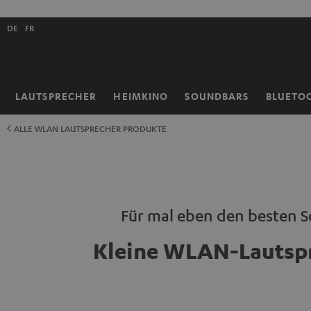
ZUM
NHALT
Shopsprache
RINGEN
DE
FR
auswählen
LAUTSPRECHER
HEIMKINO
SOUNDBARS
BLUETO
Startseite
ALLE WLAN LAUTSPRECHER PRODUKTE
Für mal eben den besten 
Kleine WLAN-Lautsp