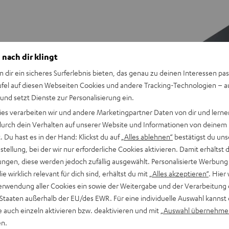
 nach dir klingt
n dir ein sicheres Surferlebnis bieten, das genau zu deinen Interessen pas
ufel auf diesen Webseiten Cookies und andere Tracking-Technologien – 
 und setzt Dienste zur Personalisierung ein.
ies verarbeiten wir und andere Marketingpartner Daten von dir und lernen
- durch dein Verhalten auf unserer Website und Informationen von deinem
 Du hast es in der Hand: Klickst du auf
„Alles ablehnen“
bestätigst du uns
tellung, bei der wir nur erforderliche Cookies aktivieren. Damit erhältst 
ngen, diese werden jedoch zufällig ausgewählt. Personalisierte Werbung
die wirklich relevant für dich sind, erhältst du mit
„Alles akzeptieren“
. Hier 
erwendung aller Cookies ein sowie der Weitergabe und der Verarbeitung 
Teufel
Teufel
 Staaten außerhalb der EU/des EWR. Für eine individuelle Auswahl kannst 
ONE
ONE
Teufel ONE S Stereo-Set
e auch einzeln aktivieren bzw. deaktivieren und mit
„Auswahl übernehme
S
S
E
Spare im Doppelpack
en.