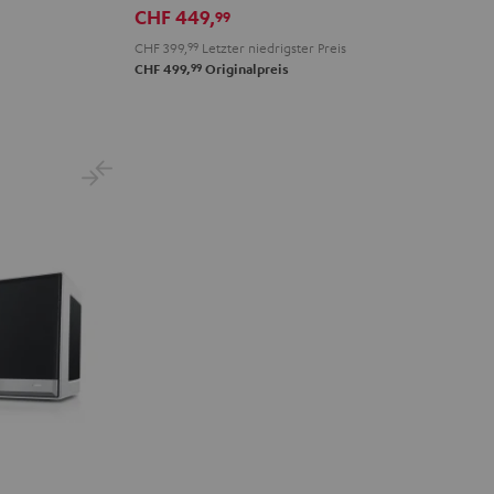
CHF 449,
99
CHF 399,
99
Letzter niedrigster Preis
99
CHF 499,
Originalpreis