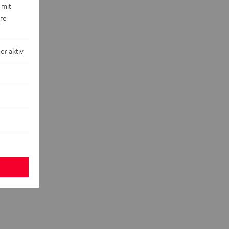
 mit
ere
r aktiv