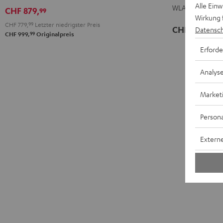
Schwarz
Weiß
Alle Ein
WLAN mit Bluet
CHF 879,
99
Wirkung 
CHF 779,
99
Letzter niedrigster Preis
CHF 549,
Datensch
99
99
CHF 999,
Originalpreis
Erforde
Analys
Market
Persona
Externe