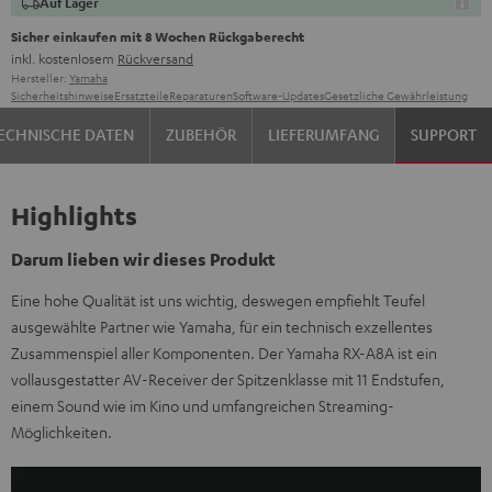
Auf Lager
Sicher einkaufen mit 8 Wochen Rückgaberecht
inkl. kostenlosem
Rückversand
Hersteller:
Yamaha
Sicherheitshinweise
Ersatzteile
Reparaturen
Software-Updates
Gesetzliche Gewährleistung
ECHNISCHE DATEN
ZUBEHÖR
LIEFERUMFANG
SUPPORT
Highlights
Darum lieben wir dieses Produkt
Eine hohe Qualität ist uns wichtig, deswegen empfiehlt Teufel
ausgewählte Partner wie Yamaha, für ein technisch exzellentes
Zusammenspiel aller Komponenten. Der Yamaha RX-A8A ist ein
vollausgestatter AV-Receiver der Spitzenklasse mit 11 Endstufen,
einem Sound wie im Kino und umfangreichen Streaming-
Möglichkeiten.