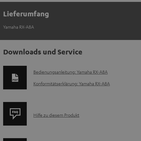
Lieferumfang
Yamaha RX-A8A
Downloads und Service
D
Bedienungsanleitung: Yamaha RX-A8A
o
Konformitätserklärung: Yamaha RX-A8A
k
u
m
P
Hilfe zu diesem Produkt
e
r
n
o
t