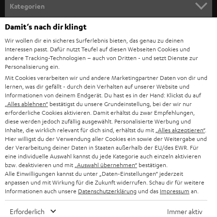
n
Kategorien
m
Damit‘s nach dir klingt
HEIMKINO
e
Unternehmen
Wir wollen dir ein sicheres Surferlebnis bieten, das genau zu deinen
l
Interessen passt. Dafür nutzt Teufel auf diesen Webseiten Cookies und
HEIMKINO-KOMPLETTANLAGEN
SUPPORT
d
andere Tracking-Technologien – auch von Dritten - und setzt Dienste zur
Teufel Onlineshops
Personalisierung ein.
SOUNDBARS
u
KARRIERE
Mit Cookies verarbeiten wir und andere Marketingpartner Daten von dir und
DEUTSCHLAND
lernen, was dir gefällt - durch dein Verhalten auf unserer Website und
n
STEREO
Informationen von deinem Endgerät. Du hast es in der Hand: Klickst du auf
PRESSE & MARKETING
g
„Alles ablehnen“
bestätigst du unsere Grundeinstellung, bei der wir nur
ÖSTERREICH
erforderliche Cookies aktivieren. Damit erhältst du zwar Empfehlungen,
SMART HOME
GESCHÄFTSKUNDEN
diese werden jedoch zufällig ausgewählt. Personalisierte Werbung und
Inhalte, die wirklich relevant für dich sind, erhältst du mit
„Alles akzeptieren“
.
SCHWEIZ
BLUETOOTH-LAUTSPRECHER
Hier willigst du der Verwendung aller Cookies ein sowie der Weitergabe und
PARTNERPROGRAMM
der Verarbeitung deiner Daten in Staaten außerhalb der EU/des EWR. Für
KOPFHÖRER
eine individuelle Auswahl kannst du jede Kategorie auch einzeln aktivieren
NIEDERLANDE
BLOG
bzw. deaktivieren und mit
„Auswahl übernehmen“
bestätigen.
Alle Einwilligungen kannst du unter „Daten-Einstellungen“ jederzeit
BLUETOOTH-KOPFHÖRER
anpassen und mit Wirkung für die Zukunft widerrufen. Schau dir für weitere
NEWSLETTER
BELGIEN
Informationen auch unsere
Datenschutzerklärung
und das
Impressum
an.
STEREOANLAGEN
STORES
Erforderlich
Immer aktiv
FRANKREICH