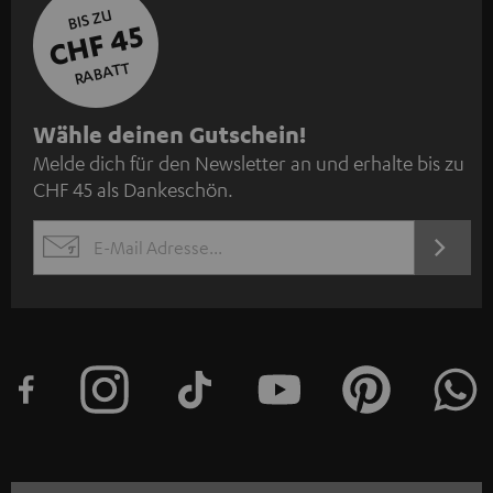
BIS ZU
CHF 45
RABATT
N
Wähle deinen Gutschein!
Melde dich für den Newsletter an und erhalte bis zu
e
CHF 45 als Dankeschön.
w
s
JETZT
EMAIL
l
ANME
WIDGET
e
t
t
e
r
a