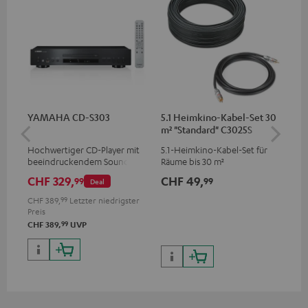
YAMAHA CD-S303
5.1 Heimkino-Kabel-Set 30
St
m² "Standard" C3025S
C7
Hochwertiger CD-Player mit
5.1-Heimkino-Kabel-Set für
Uni
beeindruckendem Sound und
Räume bis 30 m²
Ver
wertiger Verarbeitung
für
CHF 329,
CHF 49,
CH
99
99
Deal
Bu
CHF 389,
99
Letzter niedrigster
Preis
99
CHF 389,
UVP