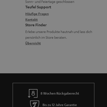
n
u
Sonn- und Feiertage geschlossen
e
e
a
e
Teufel Support
m
n
x
k
n
Häufige Fragen
V
i
Kontakt
t
z
e
Store Finder
k
d
u
r
Erlebe unsere Produkte hautnah und lass dich
o
a
r
s
persönlich im Store beraten.
n
t
G
Übersicht
a
e
a
n
n
r
d
a
n
t
i
e
8 Wochen Rückgaberecht
Bis zu 12 Jahre Garantie