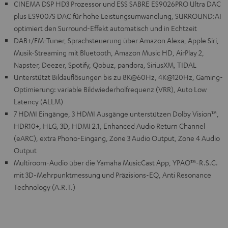
CINEMA DSP HD3 Prozessor und ESS SABRE ES9026PRO Ultra DAC
plus ES9007S DAC für hohe Leistungsumwandlung, SURROUND:AI
optimiert den Surround-Effekt automatisch und in Echtzeit
DAB+/FM-Tuner, Sprachsteuerung über Amazon Alexa, Apple Siri,
Musik-Streaming mit Bluetooth, Amazon Music HD, AirPlay 2,
Napster, Deezer, Spotify, Qobuz, pandora, SiriusXM, TIDAL
Unterstützt Bildauflösungen bis zu 8K@60Hz, 4K@120Hz, Gaming-
Optimierung: variable Bildwiederholfrequenz (VRR), Auto Low
Latency (ALLM)
7 HDMI Eingänge, 3 HDMI Ausgänge unterstützen Dolby Vision™,
HDR10+, HLG, 3D, HDMI 2.1, Enhanced Audio Return Channel
(eARC), extra Phono-Eingang, Zone 3 Audio Output, Zone 4 Audio
Output
Multiroom-Audio über die Yamaha MusicCast App, YPAO™-R.S.C.
mit 3D-Mehrpunktmessung und Präzisions-EQ, Anti Resonance
Technology (A.R.T.)