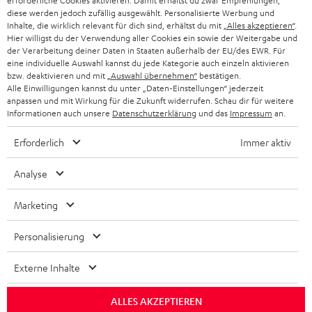
erforderliche Cookies aktivieren. Damit erhältst du zwar Empfehlungen,
diese werden jedoch zufällig ausgewählt. Personalisierte Werbung und
Inhalte, die wirklich relevant für dich sind, erhältst du mit
„Alles akzeptieren“
.
BIS ZU
Hier willigst du der Verwendung aller Cookies ein sowie der Weitergabe und
CHF 45
der Verarbeitung deiner Daten in Staaten außerhalb der EU/des EWR. Für
eine individuelle Auswahl kannst du jede Kategorie auch einzeln aktivieren
RABATT
bzw. deaktivieren und mit
„Auswahl übernehmen“
bestätigen.
Alle Einwilligungen kannst du unter „Daten-Einstellungen“ jederzeit
anpassen und mit Wirkung für die Zukunft widerrufen. Schau dir für weitere
N
Wähle deinen Gutschein!
Informationen auch unsere
Datenschutzerklärung
und das
Impressum
an.
Melde dich für den Newsletter an und erhalte bis zu
e
Erforderlich
CHF 45 als Dankeschön.
Immer aktiv
w
s
Analyse
JETZT
EMAIL
l
ANME
WIDGET
Marketing
e
t
Personalisierung
t
Externe Inhalte
e
r
ALLES AKZEPTIEREN