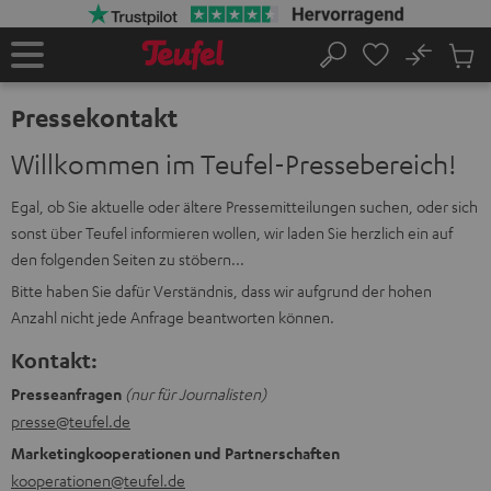
ZUM
NHALT
RINGEN
No
Abs
Startseite
Suche
Artike
im
Pressekontakt
Waren
Willkommen im Teufel-Pressebereich!
Egal, ob Sie aktuelle oder ältere Pressemitteilungen suchen, oder sich
sonst über Teufel informieren wollen, wir laden Sie herzlich ein auf
den folgenden Seiten zu stöbern...
Bitte haben Sie dafür Verständnis, dass wir aufgrund der hohen
Anzahl nicht jede Anfrage beantworten können.
Kontakt:
Presseanfragen
(nur für Journalisten)
presse@teufel.de
Marketingkooperationen und Partnerschaften
kooperationen@teufel.de