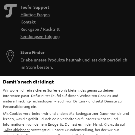
Teufel Support
Häufige Fragen
Kontakt
Rückgabe / Rücktritt
Sendungsverfolgung
Store Finder
Erlebe unsere Produkte hautnah und lass dich persönlich
im Store beraten.
Damit‘s nach dir klingt
Wir wollen dir ein sicheres Surferlebnis bieten, das genau zu deinen
Interessen passt. Dafür nutzt Teufel auf diesen Webseiten Cookies und
andere Tracking-Technologien – auch von Dritten - und setzt Dienste zur
Personalisierung ein.
Mit Cookies verarbeiten wir und andere Marketingpartner Daten von dir und
lernen, was dir gefällt - durch dein Verhalten auf unserer Website und
Informationen von deinem Endgerät. Du hast es in der Hand: Klickst du auf
„Alles ablehnen“
bestätigst du unsere Grundeinstellung, bei der wir nur