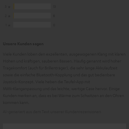
3
13
2
8
1
0
Unsere Kunden sagen
Viele Kunden loben den exzellenten, ausgewogenen Klang mit klaren
Höhen und kräftigen, sauberen Bässen. Häufig genannt wird hoher
Tragekomfort (auch für Brillenträger), die sehr lange Akkulaufzeit
sowie die einfache Bluetooth‑Kopplung und das gut bedienbare
Joystick‑Konzept. Viele heben die Teufel‑App mit
MiMi‑Klanganpassung und das leichte, wertige Case hervor. Einige
Kunden merken an, dass es bei Wärme zum Schwitzen an den Ohren
kommen kann.
AI-generiert aus dem Text unserer Kundenrezensionen