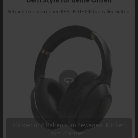
Betrachte deinen neuen REAL BLUE PRO von allen Seiten.
Klicken und halten zum Bewegen. Klicken
zum Zoomen.
Tap to zoom