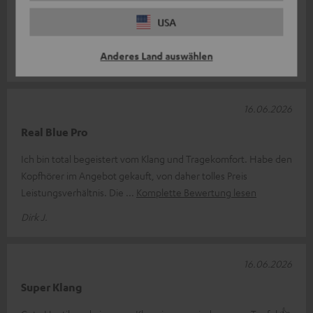
Ich habe die Kopfhörer vor ca. einem Monat erworben und
seitdem intensiv getestet. Positiv hervorzuheben sind die
USA
Dominanz im Klang, die L
Komplette Bewertung lesen
Anderes Land auswählen
Benjamin S.
16.06.2026
Real Blue Pro
Ich bin total begeistert vom Klang und Tragekomfort. Habe den
Kopfhörer im Angebot gekauft, von daher tolles Preis
Leistungsverhältnis. Die
Komplette Bewertung lesen
Dirk J.
16.06.2026
Super Klang