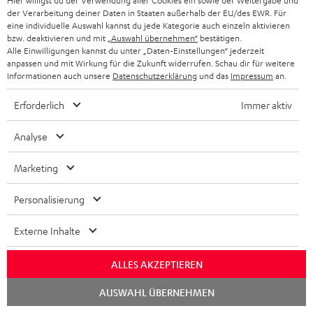
Hier willigst du der Verwendung aller Cookies ein sowie der Weitergabe und
der Verarbeitung deiner Daten in Staaten außerhalb der EU/des EWR. Für
eine individuelle Auswahl kannst du jede Kategorie auch einzeln aktivieren
bzw. deaktivieren und mit
„Auswahl übernehmen“
bestätigen.
Alle Einwilligungen kannst du unter „Daten-Einstellungen“ jederzeit
anpassen und mit Wirkung für die Zukunft widerrufen. Schau dir für weitere
„… zum Musikhören daheim und unterwegs.“
Informationen auch unsere
Datenschutzerklärung
und das
Impressum
an.
www.modernhifi.de
Erforderlich
Immer aktiv
08.08.2023
Analyse
Mehr...
Marketing
Personalisierung
Externe Inhalte
„… sind damit auch Anwärter auf den Titel ‚Kopfhörer des
ALLES AKZEPTIEREN
Jahres 2023‘.“
Chat
AUSWAHL ÜBERNEHMEN
www.inside-digital.de
starten
06.08.2023