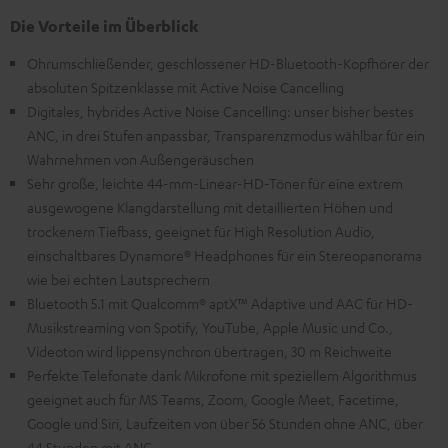
Die Vorteile im Überblick
Ohrumschließender, geschlossener HD-Bluetooth-Kopfhörer der
absoluten Spitzenklasse mit Active Noise Cancelling
Digitales, hybrides Active Noise Cancelling: unser bisher bestes
ANC, in drei Stufen anpassbar, Transparenzmodus wählbar für ein
Wahrnehmen von Außengeräuschen
Sehr große, leichte 44-mm-Linear-HD-Töner für eine extrem
ausgewogene Klangdarstellung mit detaillierten Höhen und
trockenem Tiefbass, geeignet für High Resolution Audio,
einschaltbares Dynamore® Headphones für ein Stereopanorama
wie bei echten Lautsprechern
Bluetooth 5.1 mit Qualcomm® aptX™ Adaptive und AAC für HD-
Musikstreaming von Spotify, YouTube, Apple Music und Co.,
Videoton wird lippensynchron übertragen, 30 m Reichweite
Perfekte Telefonate dank Mikrofone mit speziellem Algorithmus
geeignet auch für MS Teams, Zoom, Google Meet, Facetime,
Google und Siri, Laufzeiten von über 56 Stunden ohne ANC, über
44 Stunden mit ANC