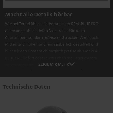
Macht alle Details hörbar
Wie bei Teufel üblich, liefert auch der REAL BLUE PRO
einen unglaublich tiefen Bass. Nicht künstlich
übertrieben, sondern präzise und trocken. Aber auch
Mitten und Höhen sind fein säuberlich gestaffelt und
bilden jeden Content chirurgisch präzise ab. Der REAL
BLUE PRO liefert dabei auch sehr hohe Pegel extrem
ZEIGE MIR MEHR
verzerrungsarm.
Technische Daten