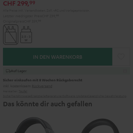
CHF 299,
99
Alle Preise inkl. Versandkosten, Zoll, vRG und Vorlageprovision.
Letzter niedrigster Preis
CHF 239,
99
Originalpreis
CHF 359,
99
IN DEN WARENKORB
Auf Lager
Sicher einkaufen mit 8 Wochen Rückgaberecht
inkl. kostenlosem
Rückversand
Hersteller:
Teufel
Sicherheitshinweise
Ersatzteile
Reparaturen
Software-Updates
Gesetzliche Gewährleistung
Das könnte dir auch gefallen