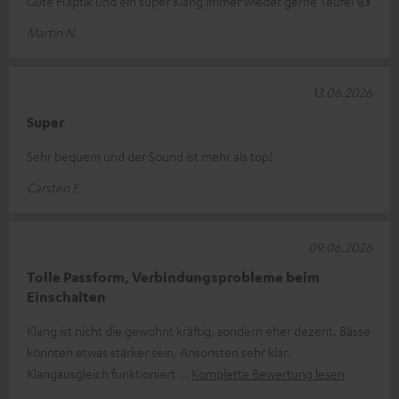
Gute Haptik und ein super Klang immer wieder gerne Teufel 👍
Martin N.
13.06.2026
Super
Sehr bequem und der Sound ist mehr als top!
Carsten F.
09.06.2026
Tolle Passform, Verbindungsprobleme beim
Einschalten
Klang ist nicht die gewohnt kräftig, sondern eher dezent. Bässe
könnten etwas stärker sein. Ansonsten sehr klar.
Klangausgleich funktioniert
Komplette Bewertung lesen