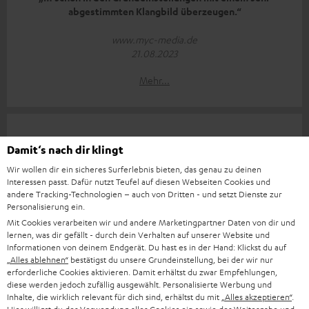
abgestimmten Klangbild überzeugen.“
www.myc-media.de
21.08.2023
Mehr...
Damit‘s nach dir klingt
Wir wollen dir ein sicheres Surferlebnis bieten, das genau zu deinen
Interessen passt. Dafür nutzt Teufel auf diesen Webseiten Cookies und
„Unsere Klangtests mit dem Real Blue Pro waren geradezu
andere Tracking-Technologien – auch von Dritten - und setzt Dienste zur
berauschend.“
Personalisierung ein.
Mit Cookies verarbeiten wir und andere Marketingpartner Daten von dir und
www.lowbeats.de
lernen, was dir gefällt - durch dein Verhalten auf unserer Website und
09.08.2023
Informationen von deinem Endgerät. Du hast es in der Hand: Klickst du auf
„Alles ablehnen“
bestätigst du unsere Grundeinstellung, bei der wir nur
Mehr...
erforderliche Cookies aktivieren. Damit erhältst du zwar Empfehlungen,
diese werden jedoch zufällig ausgewählt. Personalisierte Werbung und
Inhalte, die wirklich relevant für dich sind, erhältst du mit
„Alles akzeptieren“
.