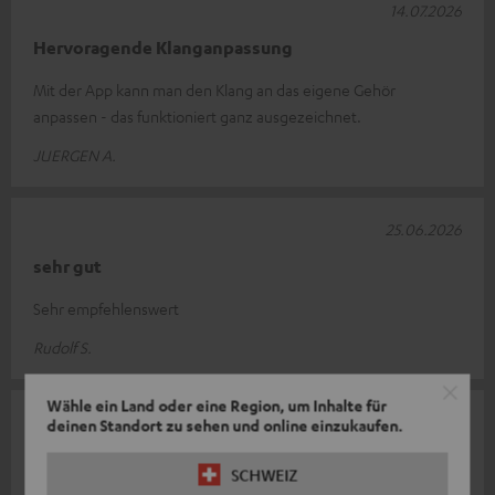
14.07.2026
Hervoragende Klanganpassung
Mit der App kann man den Klang an das eigene Gehör
anpassen - das funktioniert ganz ausgezeichnet.
JUERGEN A.
25.06.2026
sehr gut
Sehr empfehlenswert
Rudolf S.
Wähle ein Land oder eine Region, um Inhalte für
16.06.2026
deinen Standort zu sehen und online einzukaufen.
Teuflisch guter Sound!
SCHWEIZ