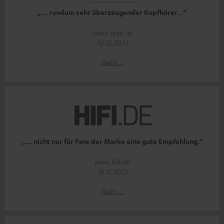
„… rundum sehr überzeugender Kopfhörer…“
www.testr.at
10.12.2023
Mehr...
„… nicht nur für Fans der Marke eine gute Empfehlung.“
www.hifi.de
16.11.2023
Mehr...