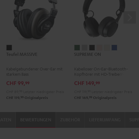
Teufel
SUPREME
SUPREME
SUPREME
SUPREME
SUPREME
SUPREME
Teufel MASSIVE
SUPREME ON
MASSIVE
ON
ON
ON
ON
ON
ON
Schwarz
Ivy
Moon
Night
Pale
Sand
Space
Kabelgebundener Over-Ear mit
Kabelloser On‑Ear‑Bluetooth-
Green
Gray
Black
Gold
White
Blue
starkem Bass
Kopfhörer mit HD‑Treibern
CHF 99,
CHF 149,
99
99
CHF 89,
99
Letzter niedrigster Preis
CHF 119,
99
Letzter niedrigster Preis
99
99
CHF 119,
Originalpreis
CHF 169,
Originalpreis
DATEN
BEWERTUNGEN
ZUBEHÖR
LIEFERUMFANG
SUP