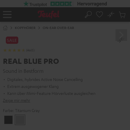
ZUM
NHALT
RINGEN
No
Abs
Startseite
Suche
Artike
im
KOPFHÖRER
ON-EAR OVER-EAR
Waren
SALE
(460)
REAL BLUE PRO
Sound in Bestform
Digitales, hybrides Active Noise Cancelling
Extrem ausgewogener Klang
Kann über Mimi-Feature Hörverluste ausgleichen
Zeige mir mehr
Farbe:
Titanium Gray
Night
Titanium
Black
Gray