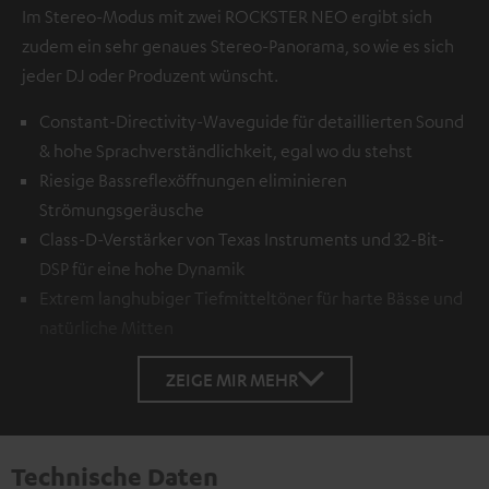
Im Stereo-Modus mit zwei ROCKSTER NEO ergibt sich
zudem ein sehr genaues Stereo-Panorama, so wie es sich
jeder DJ oder Produzent wünscht.
Constant-Directivity-Waveguide für detaillierten Sound
& hohe Sprachverständlichkeit, egal wo du stehst
Riesige Bassreflexöffnungen eliminieren
Strömungsgeräusche
Class-D-Verstärker von Texas Instruments und 32-Bit-
DSP für eine hohe Dynamik
Extrem langhubiger Tiefmitteltöner für harte Bässe und
natürliche Mitten
ZEIGE MIR MEHR
Technische Daten