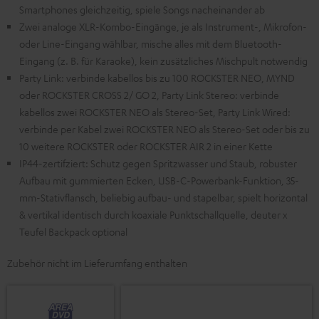
Smartphones gleichzeitig, spiele Songs nacheinander ab
Zwei analoge XLR-Kombo-Eingänge, je als Instrument-, Mikrofon-
oder Line-Eingang wählbar, mische alles mit dem Bluetooth-
Eingang (z. B. für Karaoke), kein zusätzliches Mischpult notwendig
Party Link: verbinde kabellos bis zu 100 ROCKSTER NEO, MYND
oder ROCKSTER CROSS 2/ GO 2, Party Link Stereo: verbinde
kabellos zwei ROCKSTER NEO als Stereo-Set, Party Link Wired:
verbinde per Kabel zwei ROCKSTER NEO als Stereo-Set oder bis zu
10 weitere ROCKSTER oder ROCKSTER AIR 2 in einer Kette
IP44-zertifziert: Schutz gegen Spritzwasser und Staub, robuster
Aufbau mit gummierten Ecken, USB-C-Powerbank-Funktion, 35-
mm-Stativflansch, beliebig aufbau- und stapelbar, spielt horizontal
& vertikal identisch durch koaxiale Punktschallquelle, deuter x
Teufel Backpack optional
Zubehör nicht im Lieferumfang enthalten