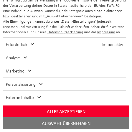
Hier willigst du der Verwendung aller Cookies ein sowie der Weitergabe und
Safety Booklet: ROCKSTER NEO
der Verarbeitung deiner Daten in Staaten außerhalb der EU/des EWR. Für
m
eine individuelle Auswahl kannst du jede Kategorie auch einzeln aktivieren
e
Quick Start Guide: ROCKSTER NEO
bzw. deaktivieren und mit
„Auswahl übernehmen“
bestätigen.
Alle Einwilligungen kannst du unter „Daten-Einstellungen“ jederzeit
n
anpassen und mit Wirkung für die Zukunft widerrufen. Schau dir für weitere
Informationen auch unsere
Datenschutzerklärung
und das
Impressum
an.
t
p
Teufel Go App - Apple App Store
e
a
Erforderlich
Immer aktiv
Teufel Go App - Google Play
z
g
Analyse
u
e
m
.
Marketing
P
Hilfe zu diesem Produkt
H
p
Personalisierung
r
e
r
o
r
o
Externe Inhalte
d
u
d
I
Versandinfos
u
ALLES AKZEPTIEREN
n
u
n
k
t
Chat
AUSWAHL ÜBERNEHMEN
c
starten
f
t
e