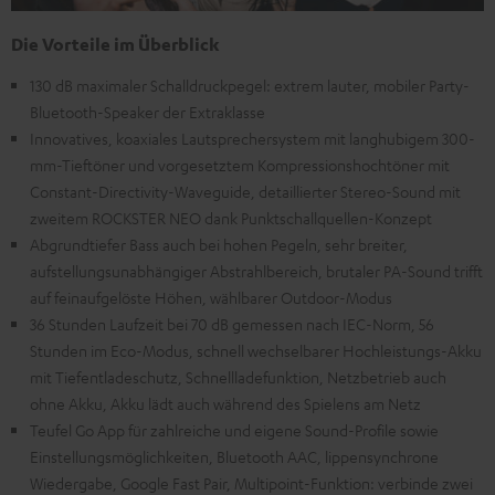
Die Vorteile im Überblick
130 dB maximaler Schalldruckpegel: extrem lauter, mobiler Party-
Bluetooth-Speaker der Extraklasse
Innovatives, koaxiales Lautsprechersystem mit langhubigem 300-
mm-Tieftöner und vorgesetztem Kompressionshochtöner mit
Constant-Directivity-Waveguide, detaillierter Stereo-Sound mit
zweitem ROCKSTER NEO dank Punktschallquellen-Konzept
Abgrundtiefer Bass auch bei hohen Pegeln, sehr breiter,
aufstellungsunabhängiger Abstrahlbereich, brutaler PA-Sound trifft
auf feinaufgelöste Höhen, wählbarer Outdoor-Modus
36 Stunden Laufzeit bei 70 dB gemessen nach IEC-Norm, 56
Stunden im Eco-Modus, schnell wechselbarer Hochleistungs-Akku
mit Tiefentladeschutz, Schnellladefunktion, Netzbetrieb auch
ohne Akku, Akku lädt auch während des Spielens am Netz
Teufel Go App für zahlreiche und eigene Sound-Profile sowie
Einstellungsmöglichkeiten, Bluetooth AAC, lippensynchrone
Wiedergabe, Google Fast Pair, Multipoint-Funktion: verbinde zwei