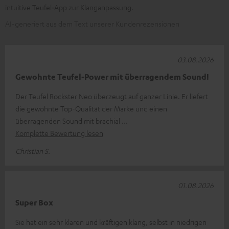
intuitive Teufel‑App zur Klanganpassung.
AI-generiert aus dem Text unserer Kundenrezensionen
03.08.2026
Gewohnte Teufel-Power mit überragendem Sound!
Der Teufel Rockster Neo überzeugt auf ganzer Linie. Er liefert
die gewohnte Top-Qualität der Marke und einen
überragenden Sound mit brachial
Komplette Bewertung lesen
Christian S.
01.08.2026
Super Box
Sie hat ein sehr klaren und kräftigen klang, selbst in niedrigen