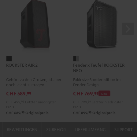
ROCKSTER
Fender
ROCKSTER AIR 2
Fender x Teufel ROCKSTER
AIR
x
NEO
2
Teufel
Gehört zu den Großen, ist aber
Exklusive Sonderedition im
Schwarz
ROCKSTER
noch leicht zu tragen
Fender Design
NEO
CHF 589,
CHF 769,
99
99
Deal
Black
CHF 499,
99
Letzter niedrigster
CHF 799,
99
Letzter niedrigster
&
Preis
Preis
Steel
99
99
CHF 689,
Originalpreis
CHF 899,
Originalpreis
BEWERTUNGEN
ZUBEHÖR
LIEFERUMFANG
SUPPORT