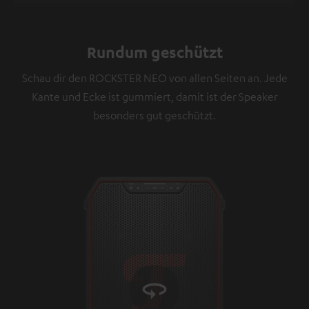
angezeigt werden. Mit dem Anklicken des Inhalts wird
zugestimmt, dass externe Inhalte angezeigt werden.
Rundum geschützt
Dabei können personenbezogene Daten an
Drittplattformen übermittelt werden.
Weitere
Schau dir den ROCKSTER NEO von allen Seiten an. Jede
Informationen sind in der Datenschutzerklärung
Kante und Ecke ist gummiert, damit ist der Speaker
unter I zu finden
.
besonders gut geschützt.