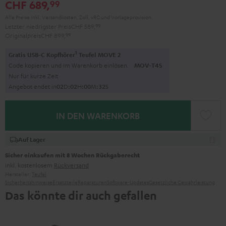
CHF 689,
99
Alle Preise inkl. Versandkosten, Zoll, vRG und Vorlageprovision.
Letzter niedrigster Preis
CHF 589,
99
Originalpreis
CHF 899,
99
1
Gratis USB-C Kopfhörer
Teufel MOVE 2
Code kopieren und im Warenkorb einlösen.
MOV-T4S
Nur für kurze Zeit
Angebot endet in
0
2
D
:
0
2
H
:
0
0
M
:
3
1
S
IN DEN WARENKORB
Auf Lager
Sicher einkaufen mit 8 Wochen Rückgaberecht
inkl. kostenlosem
Rückversand
Hersteller:
Teufel
Sicherheitshinweise
Ersatzteile
Reparaturen
Software-Updates
Gesetzliche Gewährleistung
Das könnte dir auch gefallen