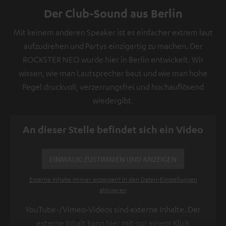
Der Club-Sound aus Berlin
Mit keinem anderen Speaker ist es einfacher extrem laut
aufzudrehen und Partys einzigartig zu machen. Der
ROCKSTER NEO wurde hier in Berlin entwickelt. Wir
wissen, wie man Lautsprecher baut und wie man hohe
Pegel druckvoll, verzerrungsfrei und hochauflösend
wiedergibt.
An dieser Stelle befindet sich ein Video
EINMALIG ZUSTIMMEN UND ANZEIGEN
Externe Inhalte immer anzeigen? In den Daten‑Einstellungen
aktivieren
YouTube-/Vimeo-Videos sind externe Inhalte. Der
externe Inhalt kann hier mit nur einem Klick