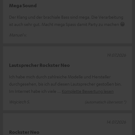
Mega Sound
Der Klang und der brachiale Bass sind mega. Die Verarbeitung
ist auch sehr gut. Macht mega Spass damit Party zu machen 😁
Manuel v.
19.07.2026
Lautsprecher Rockster Neo
Ich habe mich durch zahlreiche Modelle und Hersteller
durchgesehen, bis ich auf diesen Lautsprecher gestoßen bin.
Im Internet habe ich viele
Komplette Bewertung lesen
Wojciech S.
(automatisch übersetzt *)
14.07.2026
Rockster Neo