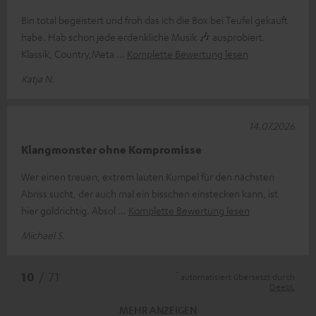
Bin total begeistert und froh das ich die Box bei Teufel gekauft
habe. Hab schon jede erdenkliche Musik 🎶 ausprobiert.
Klassik, Country,Meta
Komplette Bewertung lesen
Katja N.
14.07.2026
Klangmonster ohne Kompromisse
Wer einen treuen, extrem lauten Kumpel für den nächsten
Abriss sucht, der auch mal ein bisschen einstecken kann, ist
hier goldrichtig. Absol
Komplette Bewertung lesen
Michael S.
*
10
/ 71
automatisiert übersetzt durch
DeepL
MEHR ANZEIGEN