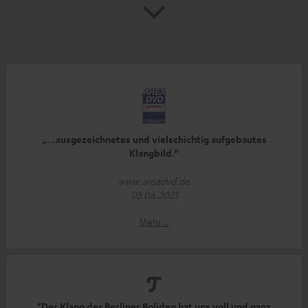
„…ausgezeichnetes und vielschichtig aufgebautes
Klangbild.“
www.areadvd.de
03.06.2025
Mehr...
"Der Klang der Berliner Boliden hat uns voll und ganz