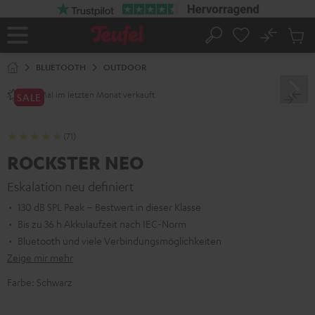
ZUM
NHALT
RINGEN
No
Abs
Startseite
Suche
Artike
im
BLUETOOTH
OUTDOOR
Waren
Mal im letzten Monat verkauft.
250+
SALE
(71)
ROCKSTER NEO
Eskalation neu definiert
130 dB SPL Peak – Bestwert in dieser Klasse
Bis zu 36 h Akkulaufzeit nach IEC-Norm
Bluetooth und viele Verbindungsmöglichkeiten
Zeige mir mehr
Farbe:
Schwarz