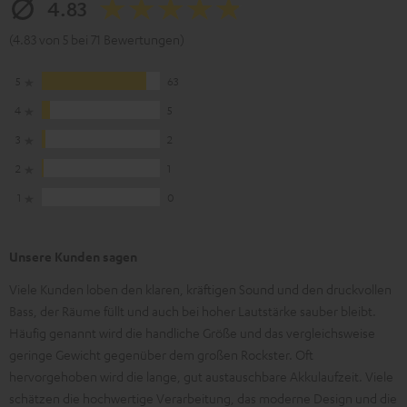
4.83
(4.83 von 5 bei 71 Bewertungen)
5
63
4
5
3
2
2
1
1
0
Unsere Kunden sagen
Viele Kunden loben den klaren, kräftigen Sound und den druckvollen
Bass, der Räume füllt und auch bei hoher Lautstärke sauber bleibt.
Häufig genannt wird die handliche Größe und das vergleichsweise
geringe Gewicht gegenüber dem großen Rockster. Oft
hervorgehoben wird die lange, gut austauschbare Akkulaufzeit. Viele
schätzen die hochwertige Verarbeitung, das moderne Design und die