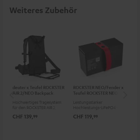
Weiteres Zubehör
deuter x Teufel ROCKSTER
ROCKSTER NEO/Fender x
RO
AIR 2/NEO Backpack
Teufel ROCKSTER NEO
Akku
Hochwertiges Tragesystem
Leistungsstarker
Sch
für den ROCKSTER AIR 2,
Hochleistungs-LiFePO4-Akku
RO
Fender x Teufel ROCKSTER AIR
mit Tiefentladeschutz für den
Teu
CHF 139,
CHF 119,
CH
99
99
2, ROCKSTER NEO und
ROCKSTER NEO und Fender x
Bet
Fender x Teufel ROCKSTER
Teufel ROCKSTER NEO
Pro
NEO