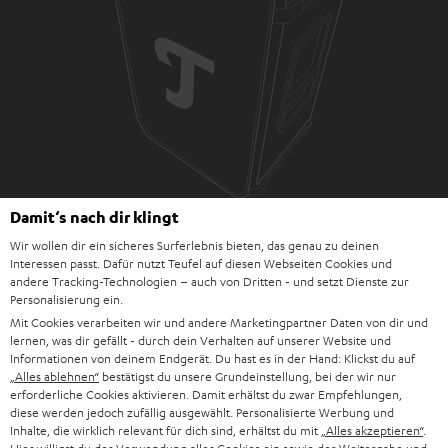
Zubehör nicht im Lieferumfang enthalten
Damit‘s nach dir klingt
Wir wollen dir ein sicheres Surferlebnis bieten, das genau zu deinen
Interessen passt. Dafür nutzt Teufel auf diesen Webseiten Cookies und
andere Tracking-Technologien – auch von Dritten - und setzt Dienste zur
Downloads und Service
Personalisierung ein.
Mit Cookies verarbeiten wir und andere Marketingpartner Daten von dir und
lernen, was dir gefällt - durch dein Verhalten auf unserer Website und
D
Quick Start Guide: ROCKSTER NEO
Informationen von deinem Endgerät. Du hast es in der Hand: Klickst du auf
„Alles ablehnen“
bestätigst du unsere Grundeinstellung, bei der wir nur
o
Konformitätserklärung: ROCKSTER NEO
erforderliche Cookies aktivieren. Damit erhältst du zwar Empfehlungen,
k
diese werden jedoch zufällig ausgewählt. Personalisierte Werbung und
Bedienungsanleitung: ROCKSTER NEO
Inhalte, die wirklich relevant für dich sind, erhältst du mit
„Alles akzeptieren“
.
u