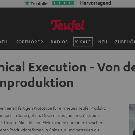
OTH
KOPFHÖRER
RADIOS
SALE
NEU
ZUBEHÖ
ical Execution - Von de
enproduktion
en einen fertigen Prototype für ein neues Teufel Produkt.
r noch in Serie gehen. Doch dieses „nur noch“ ist eine
e. Unsere Akustik- und Elektroingenieur:innen tauschen
seren Produktionsfirmen in China aus und betreuen die