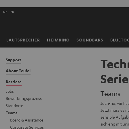
ZUM
NHALT
Shopsprache
RINGEN
DE
FR
auswählen
LAUTSPRECHER
HEIMKINO
SOUNDBARS
BLUETO
Startseite
Techn
Support
About Teufel
Seri
Karriere
Jobs
Teams
Bewerbungsprozess
Juch-hu, wir hab
Standorte
Jetzt muss es nu
Teams
sensible Aufgab
Board & Assistance
sich eng mit un
Corporate Services