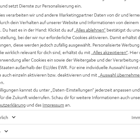
 und setzt Dienste zur Personalisierung ein.
ies verarbeiten wir und andere Marketingpartner Daten von dir und lernen
- durch dein Verhalten auf unserer Website und Informationen von deinem
 Du hast es in der Hand: Klickst du auf
„Alles ablehnen“
bestätigst du uns
tellung, bei der wir nur erforderliche Cookies aktivieren. Damit erhältst 
ngen, diese werden jedoch zufällig ausgewählt. Personalisierte Werbung
die wirklich relevant für dich sind, erhältst du mit
„Alles akzeptieren“
. Hier 
erwendung aller Cookies ein sowie der Weitergabe und der Verarbeitung 
 Staaten außerhalb der EU/des EWR. Für eine individuelle Auswahl kannst 
e auch einzeln aktivieren bzw. deaktivieren und mit
„Auswahl übernehme
en.
willigungen kannst du unter „Daten-Einstellungen“ jederzeit anpassen und
für die Zukunft widerrufen. Schau dir für weitere Informationen auch uns
utzerklärung
und das
Impressum
an.
rlich
Imme
e