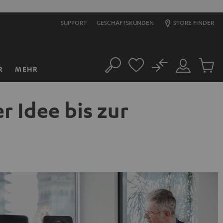
SUPPORT
GESCHÄFTSKUNDEN
STORE FINDER
No
R
MEHR
Suche
Mein
Artikel
Konto
im
Warenk
r Idee bis zur