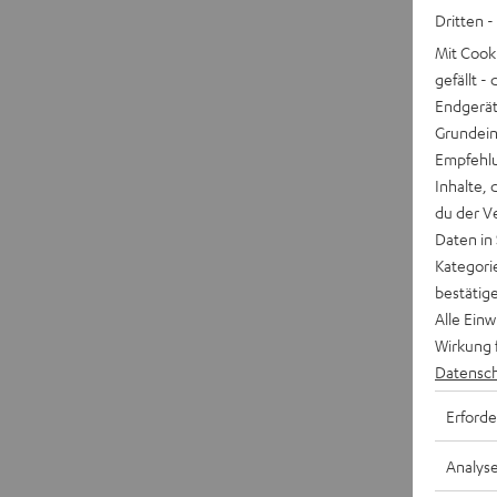
Dritten -
Mit Cook
gefällt 
Endgerät.
Grundeins
Empfehlu
Inhalte, 
du der V
Daten in
Kategori
bestätig
Alle Ein
Wirkung 
Datensch
Erforde
Analys