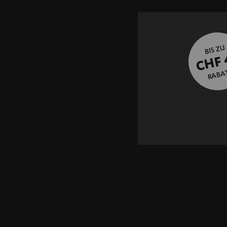
BIS ZU
CHF 
RABA