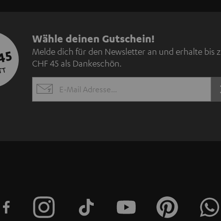
N
Wähle deinen Gutschein!
Melde dich für den Newsletter an und erhalte bis 
45
e
CHF 45 als Dankeschön.
TT
w
EMAIL
s
WIDGET
l
e
t
t
e
r