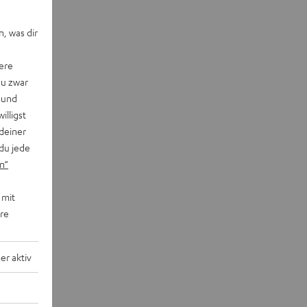
, was dir
ere
du zwar
 und
willigst
deiner
du jede
n“
 mit
ere
r aktiv