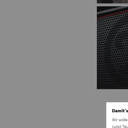
Damit‘s
Wir wolle
nutzt Te