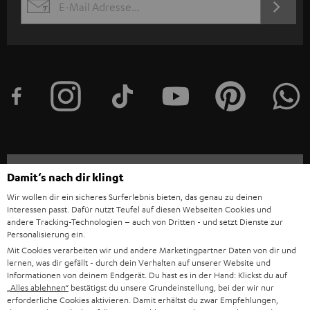
JETZT
EMAIL
l
ANME
WIDGET
e
t
t
e
r
a
n
Kategorien
Damit‘s nach dir klingt
m
Wir wollen dir ein sicheres Surferlebnis bieten, das genau zu deinen
HEIMKINO
e
Unternehmen
Interessen passt. Dafür nutzt Teufel auf diesen Webseiten Cookies und
andere Tracking-Technologien – auch von Dritten - und setzt Dienste zur
l
HEIMKINO-KOMPLETTANLAGEN
Personalisierung ein.
SUPPORT
d
Teufel Onlineshops
Mit Cookies verarbeiten wir und andere Marketingpartner Daten von dir und
SOUNDBARS
lernen, was dir gefällt - durch dein Verhalten auf unserer Website und
u
KARRIERE
Informationen von deinem Endgerät. Du hast es in der Hand: Klickst du auf
DEUTSCHLAND
n
„Alles ablehnen“
bestätigst du unsere Grundeinstellung, bei der wir nur
STEREO
erforderliche Cookies aktivieren. Damit erhältst du zwar Empfehlungen,
PRESSE & MARKETING
g