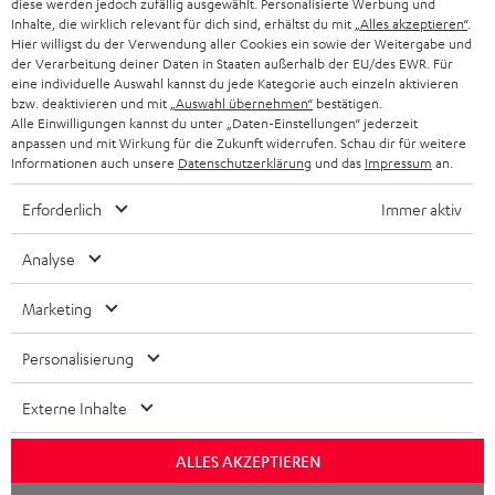
diese werden jedoch zufällig ausgewählt. Personalisierte Werbung und
ÖSTERREICH
SMART HOME
Inhalte, die wirklich relevant für dich sind, erhältst du mit
„Alles akzeptieren“
.
GESCHÄFTSKUNDEN
Hier willigst du der Verwendung aller Cookies ein sowie der Weitergabe und
der Verarbeitung deiner Daten in Staaten außerhalb der EU/des EWR. Für
SCHWEIZ
BLUETOOTH-LAUTSPRECHER
PARTNERPROGRAMM
eine individuelle Auswahl kannst du jede Kategorie auch einzeln aktivieren
bzw. deaktivieren und mit
„Auswahl übernehmen“
bestätigen.
KOPFHÖRER
Alle Einwilligungen kannst du unter „Daten-Einstellungen“ jederzeit
NIEDERLANDE
BLOG
anpassen und mit Wirkung für die Zukunft widerrufen. Schau dir für weitere
Informationen auch unsere
Datenschutzerklärung
und das
Impressum
an.
BLUETOOTH-KOPFHÖRER
NEWSLETTER
BELGIEN
Erforderlich
Immer aktiv
STEREOANLAGEN
STORES
FRANKREICH
Analyse
LAUTSPRECHER
DEINE VORTEILE BEI TEUFEL
Marketing
POLEN
ULTIMA-SERIE
TEUFEL STORY
Personalisierung
IN-EAR-KOPFHÖRER
SPANIEN
UNSER MANAGEMENT
Externe Inhalte
FANSHOP
Technische Änderungen, Tippfehler und Irrtum vorbehalten. Das auf unseren
NACHHALTIGKEIT
ITALIEN
Fotos abgebildete Zubehör ist nicht im Lieferumfang enthalten. Etwaige
NEUHEITEN
ALLES AKZEPTIEREN
Entsorgungsgebühren für Batterien sind im Preis inbegriffen.
UNSERE WERTE
USA