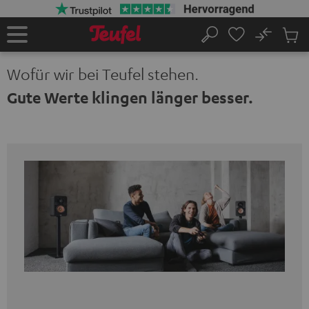
ZUM
NHALT
RINGEN
No
Abs
Startseite
Suche
Artike
im
Wofür wir bei Teufel stehen.
Waren
Gute Werte klingen länger besser.