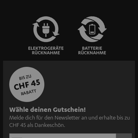
BIS ZU
CHF 45
RABATT
N
Wähle deinen Gutschein!
Melde dich für den Newsletter an und erhalte bis zu
e
CHF 45 als Dankeschön.
w
s