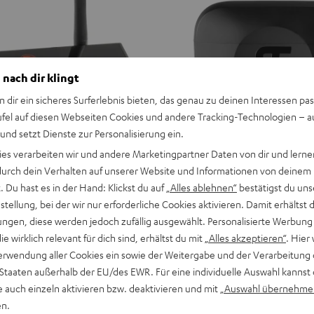
 nach dir klingt
n dir ein sicheres Surferlebnis bieten, das genau zu deinen Interessen pas
ufel auf diesen Webseiten Cookies und andere Tracking-Technologien – 
 und setzt Dienste zur Personalisierung ein.
ies verarbeiten wir und andere Marketingpartner Daten von dir und lernen
- durch dein Verhalten auf unserer Website und Informationen von deinem
 Du hast es in der Hand: Klickst du auf
„Alles ablehnen“
bestätigst du uns
AIRY
AIRY
AIRY
AIRY
AIRY
tellung, bei der wir nur erforderliche Cookies aktivieren. Damit erhältst 
TWS
TWS
TWS
TWS
TWS
AIRY TWS 2 Ladecase
tooth Audio System
ngen, diese werden jedoch zufällig ausgewählt. Personalisierte Werbung
2
2
2
2
2
Ersatz- und/oder Austausch-Ladec
die wirklich relevant für dich sind, erhältst du mit
„Alles akzeptieren“
. Hier 
ger, TV-Ton an zwei Bluetooth-
Ladecase
Ladecase
Ladecase
Ladecase
Ladecase
TWS 2, nicht passend für Vorgäng
erwendung aller Cookies ein sowie der Weitergabe und der Verarbeitung 
Night
Pure
Ruby
Sage
Space
AIRY TRUE WIRELESS
 Staaten außerhalb der EU/des EWR. Für eine individuelle Auswahl kannst 
Black
White
Red
Green
Blue
CHF 59,
99
e auch einzeln aktivieren bzw. deaktivieren und mit
„Auswahl übernehme
en.