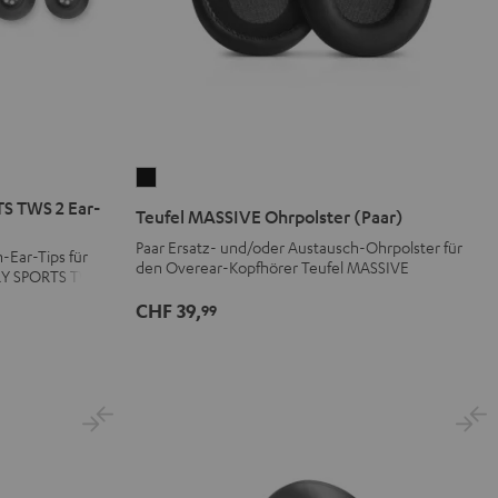
Teufel
MASSIVE
S TWS 2 Ear-
Teufel MASSIVE Ohrpolster (Paar)
Ohrpolster
Paar Ersatz- und/oder Austausch-Ohrpolster für
-Ear-Tips für
(Paar)
den Overear-Kopfhörer Teufel MASSIVE
RY SPORTS TWS 2
Schwarz
CHF 39,
99