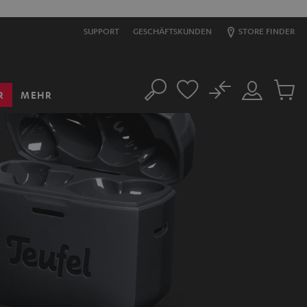
SUPPORT
GESCHÄFTSKUNDEN
STORE FINDER
No
R
MEHR
Suche
Mein
Artikel
Konto
im
Warenk