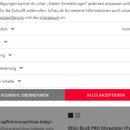
willigungen kannst du unter „Daten-Einstellungen“ jederzeit anpassen und
für die Zukunft widerrufen. Schau dir für weitere Informationen auch uns
utzerklärung
und das
Impressum
an.
rlich
Imme
e
ing
lisierung
 Inhalte
AUSWAHL ÜBERNEHMEN
ALLES AKZEPTIEREN
REAL
REAL
 Kopfhöreranschluss Adapter
BLUE
BLUE
chluss
REAL BLUE PRO Ohrpolster (P
opfhöreranschluss Adapter zum
PRO
PRO