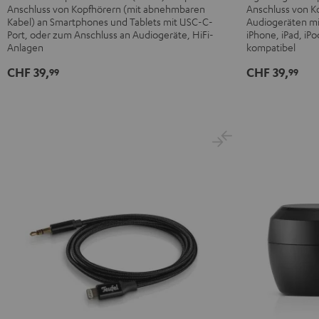
Anschluss von Kopfhörern (mit abnehmbaren
Anschluss von K
Kopfhöreranschluss
Adapter
Kabel) an Smartphones und Tablets mit USC-C-
Audiogeräten mi
Kabel
Schwarz
Port, oder zum Anschluss an Audiogeräte, HiFi-
iPhone, iPad, iPo
Schwarz
Anlagen
kompatibel
CHF 39,
CHF 39,
99
99