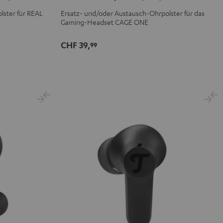
(Paar)
(Paar)
lster für REAL
Ersatz- und/oder Austausch-Ohrpolster für das
Gaming-Headset CAGE ONE
Light
Night
Gray
Black
CHF 39,
99