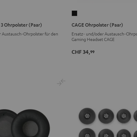
CAGE
Ohrpolster
3 Ohrpolster (Paar)
CAGE Ohrpolster (Paar)
(Paar)
r Austausch-Ohrpolster für den
Ersatz- und/oder Austausch-Ohrpol
Schwarz
Gaming Headset CAGE
er
lster
CHF 34,
99