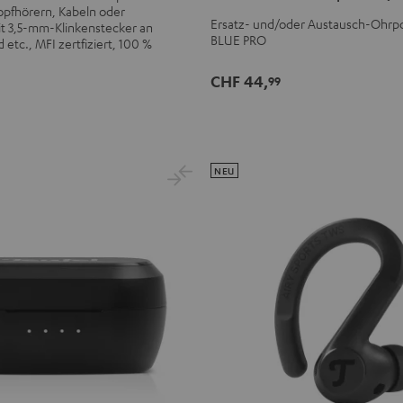
opfhörern, Kabeln oder
Ohrpolster
Ohrpolster
Ersatz- und/oder Austausch-Ohrpo
t 3,5-mm-Klinkenstecker an
BLUE PRO
(Paar)
(Paar)
d etc., MFI zertfiziert, 100 %
Night
Titanium
CHF 44,
99
Black
Gray
NEU