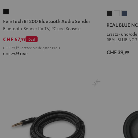
FeinTech
REAL
REAL
REAL
BT200
FeinTech BT200 Bluetooth Audio Sender
BLUE
BLUE
BLUE
REAL BLUE NC 
Bluetooth
Bluetooth-Sender für TV, PC und Konsole
NC
NC
NC
Ersatz- und/ode
Audio
3
3
3
CHF 67,
99
REAL BLUE NC 3
Deal
Sender
Ohrpolster
Ohrpolst
Ohrpo
CHF 79,
99
Letzter niedrigster Preis
Schwarz
(Paar)
(Paar)
(Paar)
CHF 39,
99
99
CHF 79,
UVP
Night
Pearl
Steel
Black
White
Blue