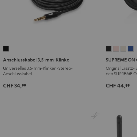
Anschlusskabel
SUPREME
SUPREME
SUPR
S
3,5-
ON
ON
ON
O
Anschlusskabel 3,5-mm-Klinke
SUPREME ON O
mm-
Ohrpolster
Ohrpolst
Ohrpo
O
Universelles 3,5-mm-Klinken-Stereo-
Original Ersatz-
Klinke
(Paar)
(Paar)
(Paar)
(P
Anschlusskabel
den SUPREME O
Schwarz
Night
Pale
Sand
S
CHF 34,
CHF 44,
99
99
Black
Gold
White
B