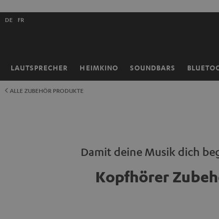
ZUM
NHALT
Shopsprache
RINGEN
DE
FR
auswählen
LAUTSPRECHER
HEIMKINO
SOUNDBARS
BLUETO
Startseite
ALLE ZUBEHÖR PRODUKTE
Damit deine Musik dich beg
Kopfhörer Zubeh