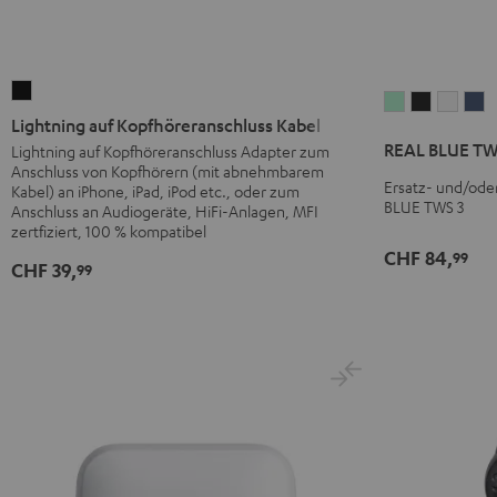
Lightning
REAL
REAL
REAL
R
auf
Lightning auf Kopfhöreranschluss Kabel
BLUE
BLUE
BLUE
B
Kopfhöreranschluss
REAL BLUE TW
Lightning auf Kopfhöreranschluss Adapter zum
TWS
TWS
TWS
T
Anschluss von Kopfhörern (mit abnehmbarem
Kabel
3
3
3
3
Ersatz- und/ode
Kabel) an iPhone, iPad, iPod etc., oder zum
Schwarz
BLUE TWS 3
Ladecase
Ladecase
Lade
L
Anschluss an Audiogeräte, HiFi-Anlagen, MFI
zertfiziert, 100 % kompatibel
Misty
Night
Pure
S
CHF 84,
99
Green
Black
White
B
CHF 39,
99