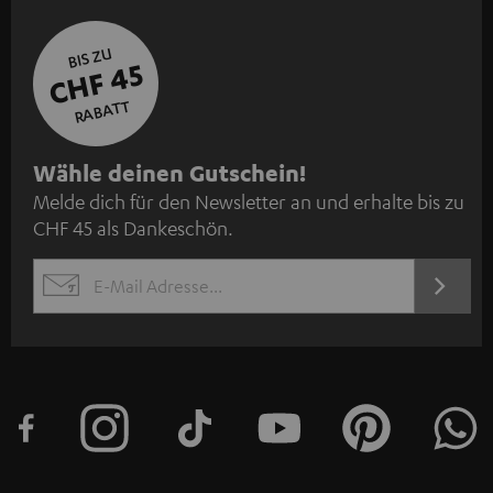
BIS ZU
CHF 45
RABATT
N
Wähle deinen Gutschein!
Melde dich für den Newsletter an und erhalte bis zu
e
CHF 45 als Dankeschön.
w
s
JETZT
EMAIL
l
ANME
WIDGET
e
t
t
e
r