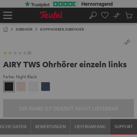
ZUM
NHALT
RINGEN
No
Abs
Startseite
Suche
Artike
im
ZUBEHÖR
KOPFHOERER ZUBEHOER
Waren
(1)
AIRY TWS Ohrhörer einzeln links
Farbe:
Night Black
Night
Pale
Silver
Steel
Black
Gold
White
Blue
DIE WARE IST DERZEIT NICHT LIEFERBAR
ISCHE DATEN
BEWERTUNGEN
LIEFERUMFANG
SUPPORT