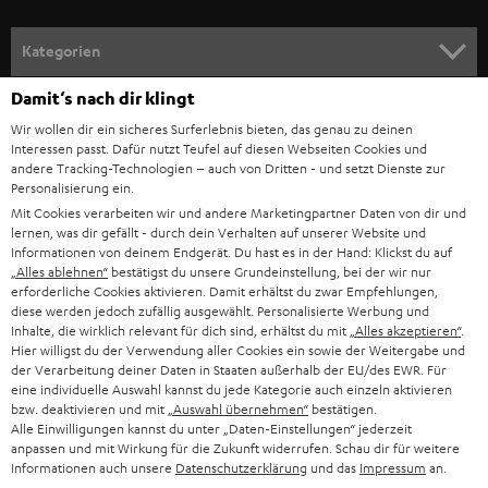
a
n
Kategorien
m
Damit‘s nach dir klingt
HEIMKINO
e
Unternehmen
Wir wollen dir ein sicheres Surferlebnis bieten, das genau zu deinen
l
HEIMKINO-KOMPLETTANLAGEN
Interessen passt. Dafür nutzt Teufel auf diesen Webseiten Cookies und
SUPPORT
d
andere Tracking-Technologien – auch von Dritten - und setzt Dienste zur
Teufel Onlineshops
Personalisierung ein.
SOUNDBARS
u
KARRIERE
Mit Cookies verarbeiten wir und andere Marketingpartner Daten von dir und
DEUTSCHLAND
n
lernen, was dir gefällt - durch dein Verhalten auf unserer Website und
STEREO
Informationen von deinem Endgerät. Du hast es in der Hand: Klickst du auf
PRESSE & MARKETING
g
„Alles ablehnen“
bestätigst du unsere Grundeinstellung, bei der wir nur
ÖSTERREICH
erforderliche Cookies aktivieren. Damit erhältst du zwar Empfehlungen,
SMART HOME
GESCHÄFTSKUNDEN
diese werden jedoch zufällig ausgewählt. Personalisierte Werbung und
Inhalte, die wirklich relevant für dich sind, erhältst du mit
„Alles akzeptieren“
.
SCHWEIZ
BLUETOOTH-LAUTSPRECHER
Hier willigst du der Verwendung aller Cookies ein sowie der Weitergabe und
PARTNERPROGRAMM
der Verarbeitung deiner Daten in Staaten außerhalb der EU/des EWR. Für
KOPFHÖRER
eine individuelle Auswahl kannst du jede Kategorie auch einzeln aktivieren
NIEDERLANDE
BLOG
bzw. deaktivieren und mit
„Auswahl übernehmen“
bestätigen.
Alle Einwilligungen kannst du unter „Daten-Einstellungen“ jederzeit
BLUETOOTH-KOPFHÖRER
NEWSLETTER
anpassen und mit Wirkung für die Zukunft widerrufen. Schau dir für weitere
BELGIEN
Informationen auch unsere
Datenschutzerklärung
und das
Impressum
an.
STEREOANLAGEN