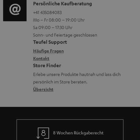
u
i
K
Persönliche Kaufberatung
t
n
o
o
+41 435084083
i
Mo – Fr 08:00 – 19:00 Uhr
t
-
n
o
Sa 09:00 – 17:30 Uhr
e
L
t
n
Sonn- und Feiertage geschlossen
r
e
a
e
Teufel Support
l
x
k
n
Häufige Fragen
a
i
Kontakt
t
z
Store Finder
d
k
d
u
Erlebe unsere Produkte hautnah und lass dich
e
o
a
r
persönlich im Store beraten.
n
n
t
G
Übersicht
e
a
n
r
a
n
8 Wochen Rückgaberecht
t